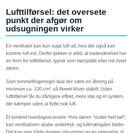
Lufttilførsel: det oversete
punkt der afgør om
udsugningen virker
En ventilator kan kun suge luft ud, hvis der også kan
komme luft ind. Derfor tjekker vi altid, at badeværelset har
en form for lufttilførsel, typisk som dørspalte eller rist i/ved
døren.
Som tommelfingerregel skal der være en åbning på
minimum ca. 100 cm², så flowet bliver stabilt. Uden
lufttilførsel får du dårligere effekt, mere støj og et system,
der kæmper uden at flytte nok luft.
Et konkret hverdagsscenarie: Hvis døren “slutter helt tæt”,
kan ventilatoren skabe undertryk, og luftmængden falder.
Det kan give både ringere udsugning og en oplevelse af,