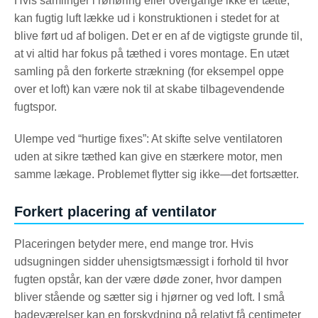
Hvis samlinger i rørføring eller overgange ikke er tætte,
kan fugtig luft lække ud i konstruktionen i stedet for at
blive ført ud af boligen. Det er en af de vigtigste grunde til,
at vi altid har fokus på tæthed i vores montage. En utæt
samling på den forkerte strækning (for eksempel oppe
over et loft) kan være nok til at skabe tilbagevendende
fugtspor.
Ulempe ved “hurtige fixes”: At skifte selve ventilatoren
uden at sikre tæthed kan give en stærkere motor, men
samme lækage. Problemet flytter sig ikke—det fortsætter.
Forkert placering af ventilator
Placeringen betyder mere, end mange tror. Hvis
udsugningen sidder uhensigtsmæssigt i forhold til hvor
fugten opstår, kan der være døde zoner, hvor dampen
bliver stående og sætter sig i hjørner og ved loft. I små
badeværelser kan en forskydning på relativt få centimeter