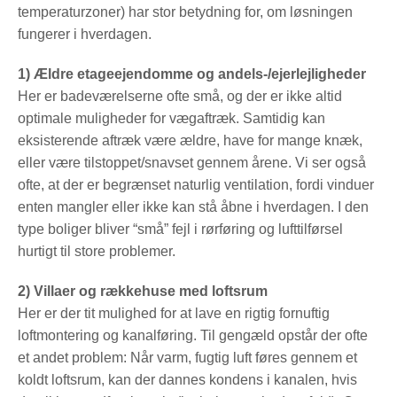
temperaturzoner) har stor betydning for, om løsningen
fungerer i hverdagen.
1) Ældre etageejendomme og andels-/ejerlejligheder
Her er badeværelserne ofte små, og der er ikke altid
optimale muligheder for vægaftræk. Samtidig kan
eksisterende aftræk være ældre, have for mange knæk,
eller være tilstoppet/snavset gennem årene. Vi ser også
ofte, at der er begrænset naturlig ventilation, fordi vinduer
enten mangler eller ikke kan stå åbne i hverdagen. I den
type boliger bliver “små” fejl i rørføring og lufttilførsel
hurtigt til store problemer.
2) Villaer og rækkehuse med loftsrum
Her er der tit mulighed for at lave en rigtig fornuftig
loftmontering og kanalføring. Til gengæld opstår der ofte
et andet problem: Når varm, fugtig luft føres gennem et
koldt loftsrum, kan der dannes kondens i kanalen, hvis