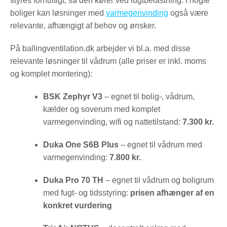
styres fornuftigt, så den kører ved fugtbelastning. I nogle
boliger kan løsninger med
varmegenvinding
også være
relevante, afhængigt af behov og ønsker.
På ballingventilation.dk arbejder vi bl.a. med disse
relevante løsninger til vådrum (alle priser er inkl. moms
og komplet montering):
BSK Zephyr V3
– egnet til bolig-, vådrum,
kælder og soverum med komplet
varmegenvinding, wifi og nattetilstand:
7.300 kr.
Duka One S6B Plus
– egnet til vådrum med
varmegenvinding:
7.800 kr.
Duka Pro 70 TH
– egnet til vådrum og boligrum
med fugt- og tidsstyring:
prisen afhænger af en
konkret vurdering