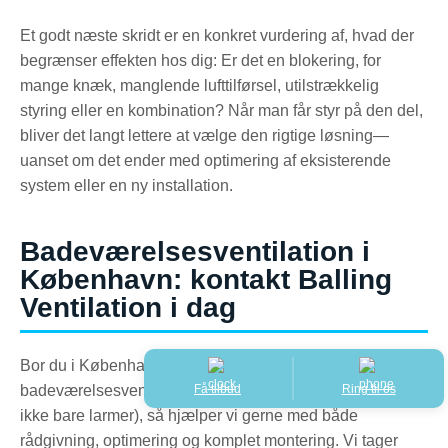
Et godt næste skridt er en konkret vurdering af, hvad der
begrænser effekten hos dig: Er det en blokering, for
mange knæk, manglende lufttilførsel, utilstrækkelig
styring eller en kombination? Når man får styr på den del,
bliver det langt lettere at vælge den rigtige løsning—
uanset om det ender med optimering af eksisterende
system eller en ny installation.
Badeværelsesventilation i
København: kontakt Balling
Ventilation i dag
Bor du i København og vil have en professionel
Få tilbud
Ring til os
badeværelsesventilation, der faktisk fjerner fugten (og
ikke bare larmer), så hjælper vi gerne med både
rådgivning, optimering og komplet montering. Vi tager