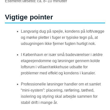
Estimeret læsetid: ca. 8–10 minutter
Vigtige pointer
Langvarig dug på spejle, kondens på loft/vægge
og mørke pletter i fuger er typiske tegn på, at
udsugningen ikke fjerner fugten hurtigt nok.
I København er især små badeværelser i ældre
etageejendomme og løsninger gennem kolde
loftsrum i villaer/rækkehuse udsatte for
problemer med effekt og kondens i kanaler.
Professionelle løsninger handler om et samlet
“mini-system”: placering, rørføring, tæthed,
isolering og styring skal arbejde sammen for
stabil drift i mange år.