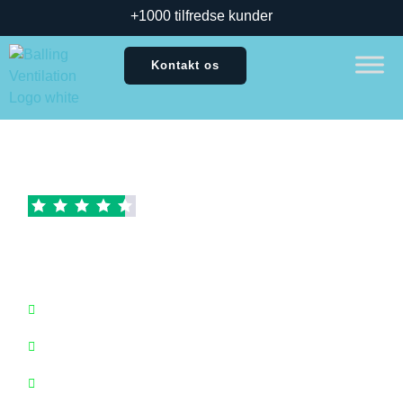
+1000 tilfredse kunder
Kontakt os
Fremragende
Baseret på
39 anmeldelser
Kondens og skimmel på
badeværelset?
Specialister i badeværelsesventilation — 20+ års
erfaring
Godkendt til vådrum — installeret korrekt og sikkert
Fast pris inkl. montering og moms — ingen skjulte
tillæg