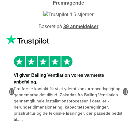
Fremragende
Baseret på
39 anmeldelser
Vi giver Balling Ventilation vores varmeste
Jeg vi
anbefaling.
Yderst
tilove
Fra første kontakt fik vi et yderst konkurrencedygtigt og
at sæt
gennemarbejdet tilbud. Zakarias fra Balling Ventilation
ventila
gennemgik hele installationsprocessen i detaljer -
sågar 
herunder dimensionering, kapacitetsberegninger,
person
prisstruktur og de tekniske løsninger, der passede bedst
Accept
til.....