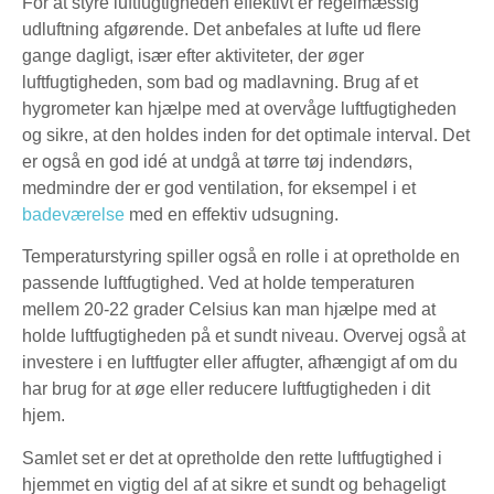
For at styre luftfugtigheden effektivt er regelmæssig
udluftning afgørende. Det anbefales at lufte ud flere
gange dagligt, især efter aktiviteter, der øger
luftfugtigheden, som bad og madlavning. Brug af et
hygrometer kan hjælpe med at overvåge luftfugtigheden
og sikre, at den holdes inden for det optimale interval. Det
er også en god idé at undgå at tørre tøj indendørs,
medmindre der er god ventilation, for eksempel i et
badeværelse
med en effektiv udsugning.
Temperaturstyring spiller også en rolle i at opretholde en
passende luftfugtighed. Ved at holde temperaturen
mellem 20-22 grader Celsius kan man hjælpe med at
holde luftfugtigheden på et sundt niveau. Overvej også at
investere i en luftfugter eller affugter, afhængigt af om du
har brug for at øge eller reducere luftfugtigheden i dit
hjem.
Samlet set er det at opretholde den rette luftfugtighed i
hjemmet en vigtig del af at sikre et sundt og behageligt