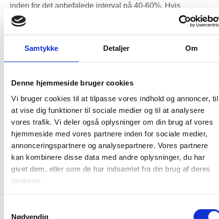
inden for det anbefalede interval på 40-60%. Hvis
luftfugtigheden er for høj, kan det være en god idé at
investere i en affugter for at reducere fugtniveauet.
Omvendt, hvis luftfugtigheden er for lav, kan en luftfugter
Samtykke
Detaljer
Om
hjælpe med at tilføre den nødvendige fugt til luften.
Undgå at tørre tøj indendørs, da det kan øge
Denne hjemmeside bruger cookies
luftfugtigheden betydeligt. Hvis det er nødvendigt at tørre
tøj indendørs, bør det gøres i rum med
god ventilation
,
Vi bruger cookies til at tilpasse vores indhold og annoncer, til
såsom et badeværelse med en effektiv udsugning.
at vise dig funktioner til sociale medier og til at analysere
Alternativt kan man bruge et tørreloft eller en altan, hvis
vores trafik. Vi deler også oplysninger om din brug af vores
vejret tillader det.
hjemmeside med vores partnere inden for sociale medier,
annonceringspartnere og analysepartnere. Vores partnere
Temperaturstyring er også en vigtig faktor i at opretholde
kan kombinere disse data med andre oplysninger, du har
en passende luftfugtighed. Ved at holde temperaturen i
givet dem, eller som de har indsamlet fra din brug af deres
hjemmet mellem 20-22 grader Celsius kan du hjælpe
tjenester.
med at holde luftfugtigheden på et sundt niveau. Dette er
især vigtigt i vintermånederne, hvor opvarmning kan tørre
Samtykkevalg
luften ud. Overvej at bruge termostater til at regulere
Nødvendig