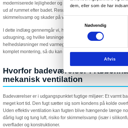
moderniserede lejligheder og tættere renoverede rækkehuse) s
dem, eller som de har indsaml
ud af rummet efter badet. Resultatet er kondens på spejle og rud
skimmelsvamp og skader på vægge, lofter og fliser.
Samtykkevalg
Nødvendig
I dette indlæg gennemgår vi, hvorfor naturlig udluftning ofte i
udsugning, og hvilke løsninger vi typisk anbefaler – fra enke
helhedsløsninger med varmegenvinding. Undervejs giver vi o
komplet montering, så du kan tage næste skridt på et oplyst g
Afvis
Hvorfor badeværelser i Københa
mekanisk ventilation
Badeværelser er i udgangspunktet fugtige miljøer: Et varmt 
meget kort tid. Den fugt sætter sig som kondens på kolde overfla
Uden effektiv ventilation kan fugten blive hængende længe nok
dårlig lugt og tung luft, risiko for skimmelsvamp (især i siliko
overflader og konstruktioner.