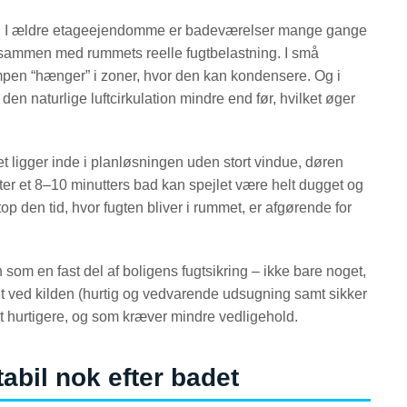
met. I ældre etageejendomme er badeværelser mange gange
kt sammen med rummets reelle fugtbelastning. I små
mpen “hænger” i zoner, hvor den kan kondensere. Og i
den naturlige luftcirkulation mindre end før, hvilket øger
t ligger inde i planløsningen uden stort vindue, døren
Efter et 8–10 minutters bad kan spejlet være helt dugget og
etop den tid, hvor fugten bliver i rummet, er afgørende for
om en fast del af boligens fugtsikring – ikke bare noget,
t ved kilden (hurtig og vedvarende udsugning samt sikker
art hurtigere, og som kræver mindre vedligehold.
tabil nok efter badet