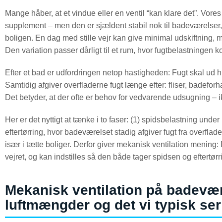
Mange håber, at et vindue eller en ventil “kan klare det”. Vores e
supplement – men den er sjældent stabil nok til badeværelser,
boligen. En dag med stille vejr kan give minimal udskiftning,
Den variation passer dårligt til et rum, hvor fugtbelastningen 
Efter et bad er udfordringen netop hastigheden: Fugt skal ud h
Samtidig afgiver overfladerne fugt længe efter: fliser, badefo
Det betyder, at der ofte er behov for vedvarende udsugning – ik
Her er det nyttigt at tænke i to faser: (1) spidsbelastning un
eftertørring, hvor badeværelset stadig afgiver fugt fra overflad
især i tætte boliger. Derfor giver mekanisk ventilation mening: 
vejret, og kan indstilles så den både tager spidsen og eftertørr
Mekanisk ventilation på badevær
luftmængder og det vi typisk ser