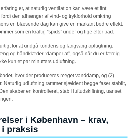
rfaring er, at naturlig ventilation kan være et fint
 fordi den afhænger af vind- og trykforhold omkring
 mens en blæsende dag kan give en markant bedre effekt.
kommer som en kraftig “spids” under og lige efter bad.
urtigt for at undgå kondens og langvarig opfugtning.
rhæng og håndklæder “damper af”, også når du er færdig.
ke kun et par minutters udluftning.
der badet, hvor der produceres meget vanddamp, og (2)
er. Naturlig udluftning rammer sjældent begge faser stabilt,
Den skaber en kontrolleret, stabil luftudskiftning, uanset
ingen.
elser i København – krav,
 i praksis