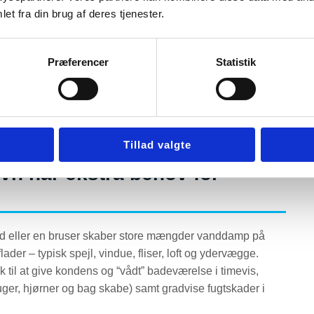
er vi, at fugten ganske enkelt ikke kan komme hurtigt nok
et fra din brug af deres tjenester.
er, fugt i fuger, afskallet maling – og i værste fald
Præferencer
Statistik
kke er nok i København, hvilke krav der gælder for
l mekanisk udsugning til moderne ét-rums enheder og
gså konkrete produktmuligheder med priser inkl. moms og
rundlag.
Tillad valgte
vn har ekstra behov for
bad eller en bruser skaber store mængder vanddamp på
der – typisk spejl, vindue, fliser, loft og ydervægge.
 til at give kondens og “vådt” badeværelse i timevis,
nfuger, hjørner og bag skabe) samt gradvise fugtskader i