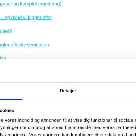
. priser og komplet montering)
– og hvad vi kigger efter
elset?
er effektiv ventilation
lse
enhavn?
Detaljer
ookies
se vores indhold og annoncer, til at vise dig funktioner til sociale
et, vi oftest bliver kontaktet om – og det giver god
oplysninger om din brug af vores hjemmeside med vores partnere i
og i mange københavnske boliger (ældre etageejendomme,
ysepartnere. Vores partnere kan kombinere disse data med andr