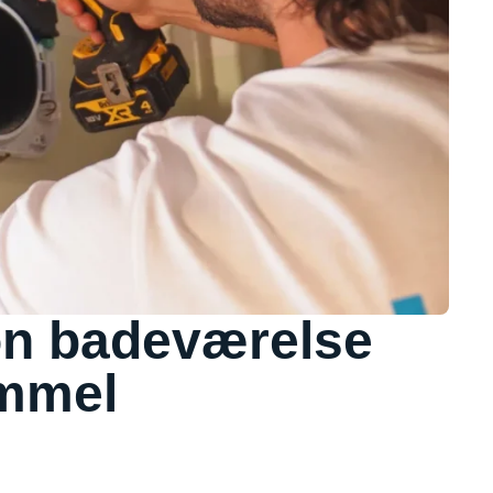
on badeværelse
immel