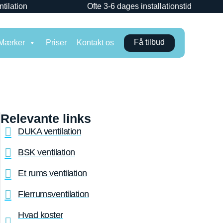
ntilation
Ofte 3-6 dages installationstid
Få tilbud
Mærker
Priser
Kontakt os
Relevante links
DUKA ventilation
BSK ventilation
Et rums ventilation
Flerrumsventilation
Hvad koster