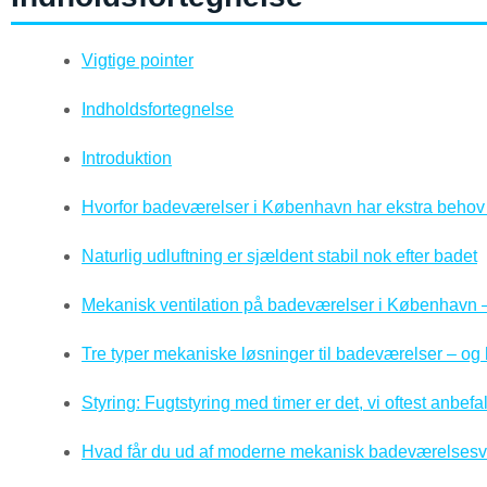
Vigtige pointer
Indholdsfortegnelse
Introduktion
Hvorfor badeværelser i København har ekstra behov 
Naturlig udluftning er sjældent stabil nok efter badet
Mekanisk ventilation på badeværelser i København – k
Tre typer mekaniske løsninger til badeværelser – og
Styring: Fugtstyring med timer er det, vi oftest anbefa
Hvad får du ud af moderne mekanisk badeværelsesve