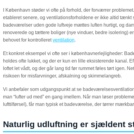
I København støder vi ofte på forhold, der forværrer proble
etableret senere, og ventilationsforholdene er ikke altid tæn
badeværelser uden gode luftveje mættes luften hurtigt, og da
renoverede og tættere boliger (nye vinduer, bedre isolering) er 
behovet for kontrolleret
ventilation
.
Et konkret eksempel vi ofte ser i københavnerlejligheder: Bade
holdes ofte lukket, og der er kun en lille eksisterende kanal. 
loftet let vådt, og der går lang tid før rummet føles tørt igen. N
risikoen for misfarvninger, afskalning og skimmelangreb.
Vi anbefaler som udgangspunkt at se badeværelsesventilation s
man “lufter ud med” en gang imellem. Når man løser probleme
lufttilførsel), får man typisk et badeværelse, der tørrer mærkb
Naturlig udluftning er sjældent s