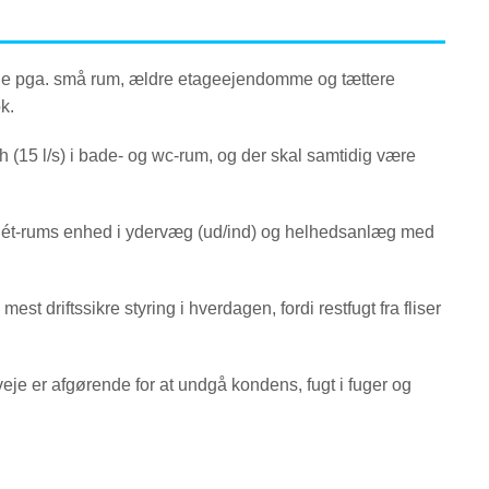
de pga. små rum, ældre etageejendomme og tættere
k.
 (15 l/s) i bade- og wc-rum, og der skal samtidig være
, ét-rums enhed i ydervæg (ud/ind) og helhedsanlæg med
st driftssikre styring i hverdagen, fordi restfugt fra fliser
veje er afgørende for at undgå kondens, fugt i fuger og