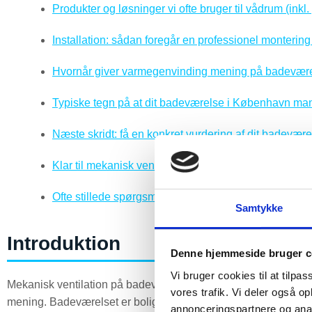
Produkter og løsninger vi ofte bruger til vådrum (inkl
Installation: sådan foregår en professionel montering 
Hvornår giver varmegenvinding mening på badevær
Typiske tegn på at dit badeværelse i København mangl
Næste skridt: få en konkret vurdering af dit badevære
Klar til mekanisk ventilation på badeværelset i Køb
Ofte stillede spørgsmål
Samtykke
Introduktion
Denne hjemmeside bruger c
Vi bruger cookies til at tilpas
Mekanisk ventilation på badeværelser i København er noget af d
vores trafik. Vi deler også 
mening. Badeværelset er boligens mest fugtbelastede rum, 
annonceringspartnere og anal