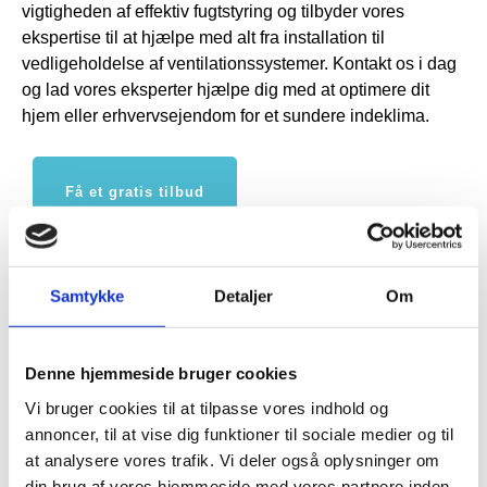
vigtigheden af effektiv fugtstyring og tilbyder vores
ekspertise til at hjælpe med alt fra installation til
vedligeholdelse af ventilationssystemer. Kontakt os i dag
og lad vores eksperter hjælpe dig med at optimere dit
hjem eller erhvervsejendom for et sundere indeklima.
Få et gratis tilbud
30 31 32 03
Samtykke
Detaljer
Om
FORRIGE
NÆSTE
Nyttig viden
Denne hjemmeside bruger cookies
Montering af ventilationsanlæg
Aabenraa med priser
Vi bruger cookies til at tilpasse vores indhold og
annoncer, til at vise dig funktioner til sociale medier og til
at analysere vores trafik. Vi deler også oplysninger om
Vælg duka flexslange isoleret til
din brug af vores hjemmeside med vores partnere inden