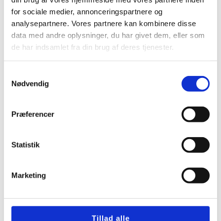
sund ventilation
for sociale medier, annonceringspartnere og
analysepartnere. Vores partnere kan kombinere disse
data med andre oplysninger, du har givet dem, eller som
Hvilket netværk bruger Duka og
de har indsamlet fra din brug af deres tjenester.
hvilken styring er bedst
Samtykkevalg
Nødvendig
Montering af ventilationsanlæg
Kolding med rådgivning
Præferencer
Hvem ejer DUKA og hvad bør du
Statistik
vide før valg af ventilation
Marketing
Ventilator badeværelse batteri
med sikker fugtstyring
Tillad alle