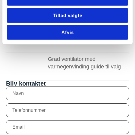
Hvor meget må et
ventilationsanlæg støje i boligen
Tillad valgte
eco 375 ventilationsanlæg med
Afvis
korrekt dimensionering
Grad ventilator med
varmegenvinding guide til valg
Bliv kontaktet