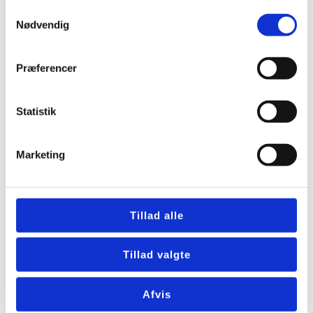
Hvem ejer DUKA og hvad bør du
Samtykkevalg
vide før valg af ventilation
Nødvendig
Ventilator badeværelse batteri
Præferencer
med sikker fugtstyring
Statistik
Hvor meget må et
ventilationsanlæg støje i boligen
Marketing
eco 375 ventilationsanlæg med
korrekt dimensionering
Tillad alle
Tillad valgte
Grad ventilator med
varmegenvinding guide til valg
Afvis