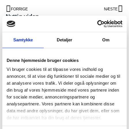
FORRIGE
NÆSTE
Nyttig viden
Montering af ventilationsanlæg
Aabenraa med priser
Samtykke
Detaljer
Om
Vælg duka flexslange isoleret til
sund ventilation
Denne hjemmeside bruger cookies
Vi bruger cookies til at tilpasse vores indhold og
Hvilket netværk bruger Duka og
annoncer, til at vise dig funktioner til sociale medier og til
hvilken styring er bedst
at analysere vores trafik. Vi deler også oplysninger om
din brug af vores hjemmeside med vores partnere inden
for sociale medier, annonceringspartnere og
Montering af ventilationsanlæg
analysepartnere. Vores partnere kan kombinere disse
Kolding med rådgivning
data med andre oplysninger, du har givet dem, eller som
de har indsamlet fra din brug af deres tjenester.