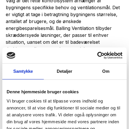
Valg af det rette kontrolsystem afhænger af
bygningens specifikke behov og ventilationsmål. Det
er vigtigt at tage i betragtning bygningens størrelse,
antallet af brugere, og de ønskede
energibesparelsesmål. Balling Ventilation tilbyder
skræddersyede løsninger, der passer til enhver
situation, uanset om det er til badeværelset
derhjemme eller et stort kommercielt rum.
Sammenfattende spiller kontrolsystemer en
integreret rolle i effektiv moderne ventilation ved at
Samtykke
Detaljer
Om
sikre energibesparelser og forbedret indendørs
luftkvalitet. Balling Ventilation er din pålidelige partner
i at vælge og installere det ideelle kontrolsystem til dit
Denne hjemmeside bruger cookies
behov.
Vi bruger cookies til at tilpasse vores indhold og
Ønsker du at optimere dit ventilationssystem, så
annoncer, til at vise dig funktioner til sociale medier og til
kontakt Balling Ventilation i dag og oplev fordelene
at analysere vores trafik. Vi deler også oplysninger om
ved et avanceret kontrolsystem!
din brug af vores hjemmeside med vores partnere inden
for sociale medier, annonceringspartnere og