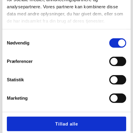
analysepartnere. Vores partnere kan kombinere disse
data med andre oplysninger, du har givet dem, eller som
de har indsamlet fra din brug af deres tjenester.
Få et gratis tilbud
Samtykkevalg
Nødvendig
30 31 32 03
Præferencer
FORRIGE
NÆSTE
Nyttig viden
Statistik
varmegenvinding jem og fix
vælg den rette løsning
Marketing
Ventilator badeværelse duka
med korrekt valg og pris
Tillad alle