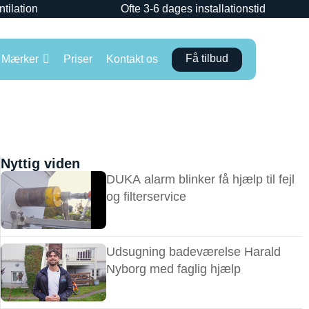
ntilation
Ofte 3-6 dages installationstid
Få tilbud
Mærker
Priser
Kontakt os
Nyttig viden
DUKA alarm blinker få hjælp til fejl
og filterservice
Udsugning badeværelse Harald
Nyborg med faglig hjælp