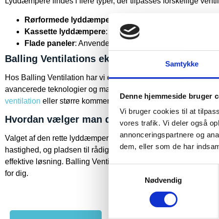
Lyddæmpere findes i flere typer, der tilpasses forskellige ven
Rørformede lyddæmpere
: Ideelle til cirkulære kanalsy
Kassette lyddæmpere
: Bedre egnet til rektangulære kana
Flade paneler
: Anvendes ofte i tag- eller vægmonterede
Balling Ventilations ekspertise indenfor Lyd
Samtykke
Hos Balling Ventilation har vi omfattende erfaring med at des
avancerede teknologier og materialer for at sikre optimal lydko
Denne hjemmeside bruger c
ventilation
eller større kommercielle anlæg, er vores løsninger 
Vi bruger cookies til at tilpas
Hvordan vælger man den rette Lyddæmper?
vores trafik. Vi deler også 
annonceringspartnere og anal
Valget af den rette lyddæmper afhænger af flere faktorer, heru
dem, eller som de har indsaml
hastighed, og pladsen til rådighed. Det er vigtigt at overveje d
effektive løsning. Balling Ventilation er klar til at hjælpe me
Samtykkevalg
for dig.
Nødvendig