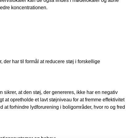
hvervslokaler kan de også findes i mødelokaler og åbne
rbedre koncentrationen.
der har til formål at reducere støj i forskellige
 sikrer, at den støj, der genereres, ikke har en negativ
 at opretholde et lavt støjniveau for at fremme effektivitet
t forhindre lydforurening i boligområder, hvor ro og fred