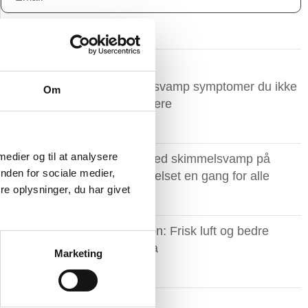
Tilmeld
Seneste indlæg
Skimmelsvamp symptomer du ikke
Om
må ignorere ​
 medier og til at analysere
Slip af med skimmelsvamp på
nden for sociale medier,
badeværelset en gang for alle
e oplysninger, du har givet
Ventilation: Frisk luft og bedre
indeklima
Marketing