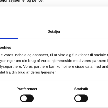
tilationssystemer og behov:
stemer, designet til at minimere tryktab.
ler og giver fleksibilitet i installationer.
 indstillinger for at dæmpe rumklang.
dæmpere
Detaljer
igne og installere lyddæmpere i hele Danmark. Vi benytter
ntrol i alle vores projekter. Uanset om det gælder
1-rums
ookies
tilpasset for at opfylde kundernes behov.
se vores indhold og annoncer, til at vise dig funktioner til sociale
oplysninger om din brug af vores hjemmeside med vores partnere i
ysepartnere. Vores partnere kan kombinere disse data med andr
nder det støjniveau, der skal reduceres, luftstrømmens
et fra din brug af deres tjenester.
isse aspekter samt konsultere fagfolk for at finde den mest
d rådgivning og design af den perfekte lyddæmper løsning
Præferencer
Statistik