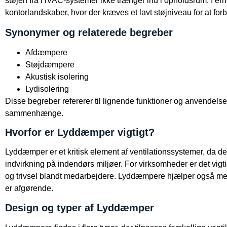
støjen fra HVAC-systemer ikke trænger ind i opholdsrum. I er
kontorlandskaber, hvor der kræves et lavt støjniveau for at fo
Synonymer og relaterede begreber
Afdæmpere
Støjdæmpere
Akustisk isolering
Lydisolering
Disse begreber refererer til lignende funktioner og anvendelser, 
sammenhænge.
Hvorfor er Lyddæmper vigtigt?
Lyddæmper er et kritisk element af ventilationssystemer, da den
indvirkning på indendørs miljøer. For virksomheder er det vigtigt
og trivsel blandt medarbejdere. Lyddæmpere hjælper også med a
er afgørende.
Design og typer af Lyddæmper