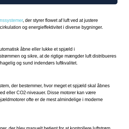
onssystemer
, der styrer flowet af luft ved at justere
tcirkulation og energieffektivitet i diverse bygninger.
utomatisk åbne eller lukke et spjæld i
tstrømmen og sikre, at de rigtige mængder luft distribueres
ehagelig og sund indendørs luftkvalitet.
ystem, der bestemmer, hvor meget et spjæld skal åbnes
ighed eller CO2-niveauer. Disse motorer kan være
spjældmotorer ofte er de mest almindelige i moderne
der blev manuelt betjent for at kontrollere luftstrøm.