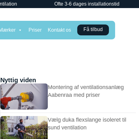
ntilation
Ofte 3-6 dages installationstid
Få tilbud
Mærker
Priser
Kontakt os
Nyttig viden
Montering af ventilationsanlæg
Aabenraa med priser
Vælg duka flexslange isoleret til
sund ventilation