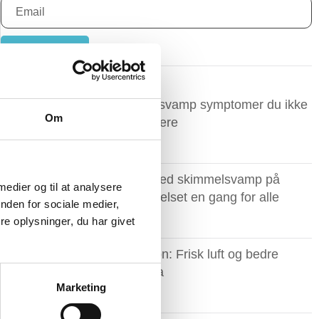
Tilmeld
Seneste indlæg
Skimmelsvamp symptomer du ikke
Om
må ignorere ​
Slip af med skimmelsvamp på
 medier og til at analysere
badeværelset en gang for alle
nden for sociale medier,
e oplysninger, du har givet
Ventilation: Frisk luft og bedre
indeklima
Marketing