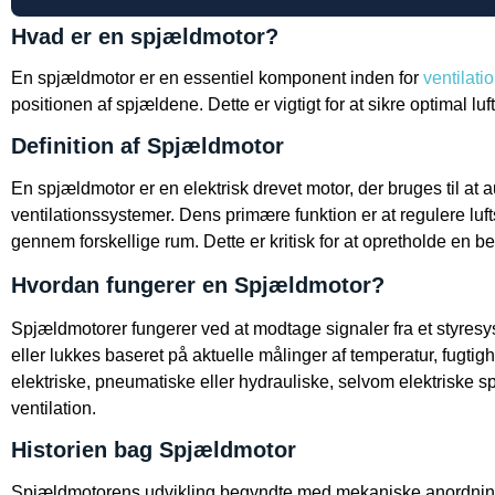
Hvad er en spjældmotor?
En spjældmotor er en essentiel komponent inden for
ventilati
positionen af spjældene. Dette er vigtigt for at sikre optimal luf
Definition af Spjældmotor
En spjældmotor er en elektrisk drevet motor, der bruges til at a
ventilationssystemer. Dens primære funktion er at regulere luf
gennem forskellige rum. Dette er kritisk for at opretholde en b
Hvordan fungerer en Spjældmotor?
Spjældmotorer fungerer ved at modtage signaler fra et styres
eller lukkes baseret på aktuelle målinger af temperatur, fugt
elektriske, pneumatiske eller hydrauliske, selvom elektriske 
ventilation.
Historien bag Spjældmotor
Spjældmotorens udvikling begyndte med mekaniske anordninger, 