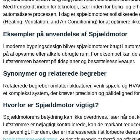
Med fremskridt inden for teknologi, især inden for bolig- og erhv
automatisere processen. I dag er spjældmotorer sofistikere
(Heating, Ventilation, and Air Conditioning) for at optimere ikk
Eksempler på anvendelse af Spjældmotor
I moderne bygningsdesign bliver spjældmotorer brugt i automati
på at opvarme eller afkøle ubrugte rum. For eksempel kan de 
luftstrømmen baseret på tidsplaner og besættelsesniveauer.
Synonymer og relaterede begreber
Relaterede begreber omfatter aktuatorer, ventilspjæld og HVA
et komplekst system, der kræver præcision og pålidelighed for a
Hvorfor er Spjældmotor vigtigt?
Spjældmotorens betydning kan ikke overdrives, især når det komme
luftstrømme er nøjagtigt kontrollerede, kan de markant reducer
miljøvenligt. For dem, der er interesserede i at forbedre dere
badeværelsesventilation
, er det afgørende at forstå og effekti