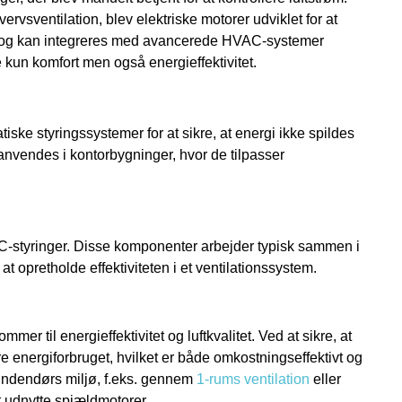
ervsventilation, blev elektriske motorer udviklet for at
de og kan integreres med avancerede HVAC-systemer
e kun komfort men også energieffektivitet.
ske styringssystemer for at sikre, at energi ikke spildes
anvendes i kontorbygninger, hvor de tilpasser
C-styringer. Disse komponenter arbejder typisk sammen i
t opretholde effektiviteten i et ventilationssystem.
r til energieffektivitet og luftkvalitet. Ved at sikre, at
e energiforbruget, hvilket er både omkostningseffektivt og
s indendørs miljø, f.eks. gennem
1-rums ventilation
eller
vt udnytte spjældmotorer.