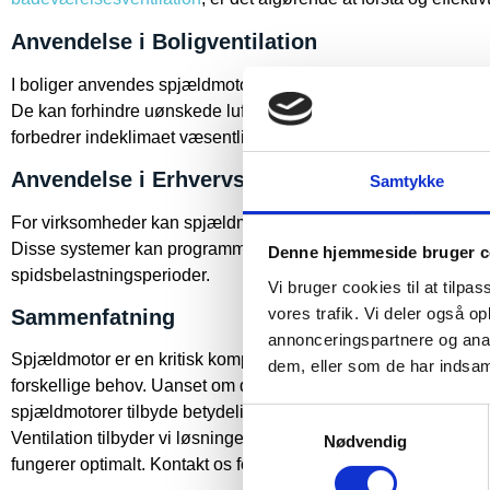
Anvendelse i Boligventilation
I boliger anvendes spjældmotorer typisk i forbindelse med venti
De kan forhindre uønskede luftstrømme fra kælderen ved bru
forbedrer indeklimaet væsentligt.
Anvendelse i Erhvervsventilation
Samtykke
For virksomheder kan spjældmotorer anvendes strategisk for a
Disse systemer kan programmeres til at optimere klimaet i om
Denne hjemmeside bruger c
spidsbelastningsperioder.
Vi bruger cookies til at tilpas
vores trafik. Vi deler også 
Sammenfatning
annonceringspartnere og anal
Spjældmotor er en kritisk komponent i moderne ventilationssys
dem, eller som de har indsaml
forskellige behov. Uanset om det gælder et privat eller erhver
spjældmotorer tilbyde betydelige fordele i form af forbedret luft
Samtykkevalg
Ventilation tilbyder vi løsninger, der inkorporerer state-of-the-
Nødvendig
fungerer optimalt. Kontakt os for mere information om, hvordan