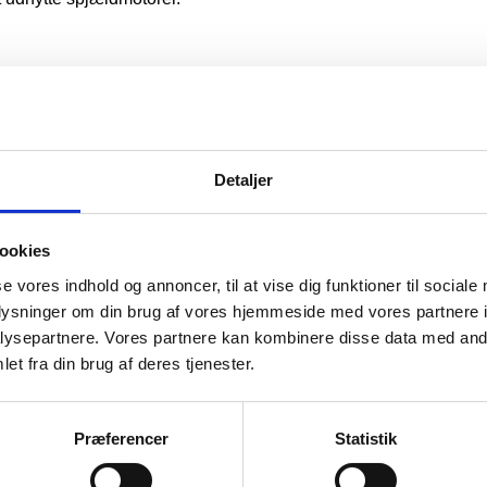
lationssystemer for at sikre optimal luftskifte mellem rum.
gen af dedikerede
kælderventilationssystemer
, hvilket
Detaljer
t reducere energikostnader i store, komplekse bygninger.
råder som kantiner eller konferencecentre under
ookies
se vores indhold og annoncer, til at vise dig funktioner til sociale
oplysninger om din brug af vores hjemmeside med vores partnere i
ysepartnere. Vores partnere kan kombinere disse data med andr
temer, der gør det muligt at skræddersy luftstrømme til
et fra din brug af deres tjenester.
vsmæssigt miljø, kan den rigtige anvendelse af
kvalitet, komfort og energieffektivitet. Hos Balling
art spjældmotorer for at sikre, at dine ventilationssystemer
Præferencer
Statistik
 vi kan hjælpe dig med at forbedre dit indendørs klima!