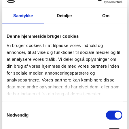
Ventilator badeværelse Biltema
guide til godt indeklima
Samtykke
Detaljer
Om
Thermex ventilator med
varmegenvinding til dit hjem
Denne hjemmeside bruger cookies
Vi bruger cookies til at tilpasse vores indhold og
annoncer, til at vise dig funktioner til sociale medier og til
Ventilation til badeværelse loft
at analysere vores trafik. Vi deler også oplysninger om
med sikker montering
din brug af vores hjemmeside med vores partnere inden
for sociale medier, annonceringspartnere og
analysepartnere. Vores partnere kan kombinere disse
Skal man lufte ud når man har
data med andre oplysninger, du har givet dem, eller som
ventilationsanlæg i boligen
de har indsamlet fra din brug af deres tjenester.
Udluftning badeværelse
Samtykkevalg
ventilator med korrekt valg
Nødvendig