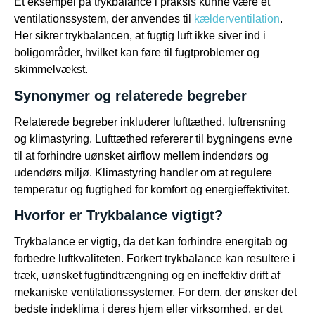
Et eksempel på trykbalance i praksis kunne være et
ventilationssystem, der anvendes til
kælderventilation
.
Her sikrer trykbalancen, at fugtig luft ikke siver ind i
boligområder, hvilket kan føre til fugtproblemer og
skimmelvækst.
Synonymer og relaterede begreber
Relaterede begreber inkluderer lufttæthed, luftrensning
og klimastyring. Lufttæthed refererer til bygningens evne
til at forhindre uønsket airflow mellem indendørs og
udendørs miljø. Klimastyring handler om at regulere
temperatur og fugtighed for komfort og energieffektivitet.
Hvorfor er Trykbalance vigtigt?
Trykbalance er vigtig, da det kan forhindre energitab og
forbedre luftkvaliteten. Forkert trykbalance kan resultere i
træk, uønsket fugtindtrængning og en ineffektiv drift af
mekaniske ventilationssystemer. For dem, der ønsker det
bedste indeklima i deres hjem eller virksomhed, er det