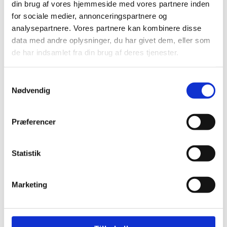
din brug af vores hjemmeside med vores partnere inden
Montering af ventilationsanlæg
for sociale medier, annonceringspartnere og
Roskilde til bedre indeklima
analysepartnere. Vores partnere kan kombinere disse
data med andre oplysninger, du har givet dem, eller som
Duka kælder ventilation mod fugt
de har indsamlet fra din brug af deres tjenester.
og tung kælderluft
Samtykkevalg
Nødvendig
varmegenvinding jem og fix vælg
den rette løsning
Præferencer
Ventilator badeværelse duka
Statistik
med korrekt valg og pris
Marketing
Duka filter skift korrekt
vedligehold af ventilation