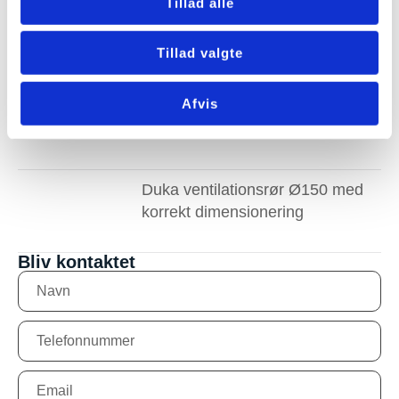
Tillad alle
Service af ventilationsanlæg
Haderslev giver bedre drift
Tillad valgte
Afvis
Rens af ventilationsanlæg
Odense for bedre indeklima
Duka ventilationsrør Ø150 med
korrekt dimensionering
Bliv kontaktet