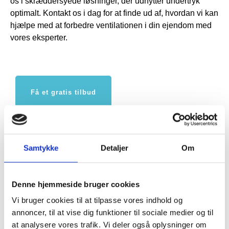
os i skræddersyede løsninger, der udnytter undertryk
optimalt. Kontakt os i dag for at finde ud af, hvordan vi kan
hjælpe med at forbedre ventilationen i din ejendom med
vores eksperter.
Få et gratis tilbud
30 31 32 03
Samtykke
Detaljer
Om
FORRIGE
NÆSTE
Nyttig viden
Denne hjemmeside bruger cookies
Montering af ventilationsanlæg
Vi bruger cookies til at tilpasse vores indhold og
Aabenraa med priser
annoncer, til at vise dig funktioner til sociale medier og til
at analysere vores trafik. Vi deler også oplysninger om