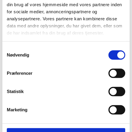
din brug af vores hjemmeside med vores partnere inden
Vælg duka flexslange isoleret til
for sociale medier, annonceringspartnere og
sund ventilation
analysepartnere. Vores partnere kan kombinere disse
data med andre oplysninger, du har givet dem, eller som
de har indsamlet fra din brug af deres tjenester.
Hvilket netværk bruger Duka og
hvilken styring er bedst
Samtykkevalg
Nødvendig
Montering af ventilationsanlæg
Kolding med rådgivning
Præferencer
Hvem ejer DUKA og hvad bør du
Statistik
vide før valg af ventilation
Marketing
Ventilator badeværelse batteri
med sikker fugtstyring