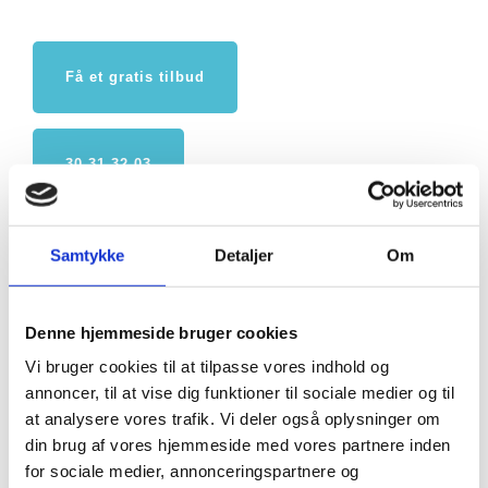
Få et gratis tilbud
30 31 32 03
FORRIGE
NÆSTE
Samtykke
Detaljer
Om
Nyttig viden
Ventilator badeværelse batteri
med sikker fugtstyring
Denne hjemmeside bruger cookies
Vi bruger cookies til at tilpasse vores indhold og
annoncer, til at vise dig funktioner til sociale medier og til
Hvor meget må et
at analysere vores trafik. Vi deler også oplysninger om
ventilationsanlæg støje i boligen
din brug af vores hjemmeside med vores partnere inden
for sociale medier, annonceringspartnere og