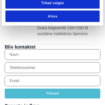
Tillad valgte
Ventilationsanlæg Frederikssund
med bedre indeklima
Afvis
Duka klapventil 150×150 til
sundere indeklima hjemme
Bliv kontaktet
Tilmeld