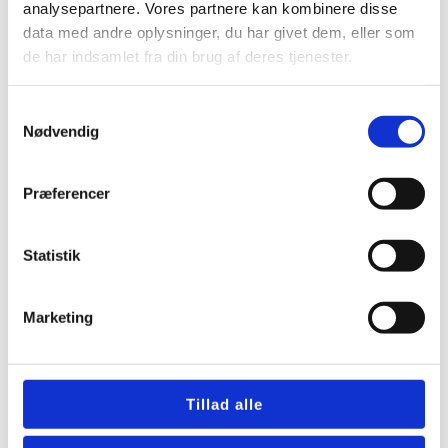
eco 375 ventilationsanlæg med
analysepartnere. Vores partnere kan kombinere disse
korrekt dimensionering
data med andre oplysninger, du har givet dem, eller som
de har indsamlet fra din brug af deres tjenester.
Grad ventilator med
Samtykkevalg
varmegenvinding guide til valg
Nødvendig
Præferencer
Køleflade til ventilationsanlæg
giver bedre komfort
Statistik
Emhætte til ventilationsanlæg
med korrekt udsugning
Marketing
Montering af ventilationsanlæg i
Tillad alle
Haderslev giver frisk luft