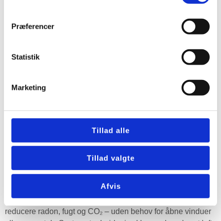
Præferencer
Statistik
Marketing
Tillad alle
Tillad valgte
Mere om Duka One S6 Plus
Wi-Fi
Afvis
DUKA One S6 Plus Wi-Fi forbedrer dit indeklima ved at
reducere radon, fugt og CO₂ – uden behov for åbne vinduer