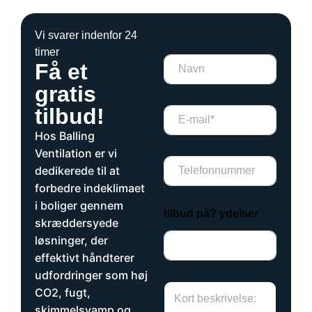
Vi svarer indenfor 24
timer
N
Få et
a
v
gratis
n
tilbud!
E
*
m
*
Hos Balling
a
i
Ventilation er vi
T
l
dedikerede til at
e
*
forbedre indeklimaet
l
e
i boliger gennem
tilbud på? ydelser
f
skræddersyede
o
løsninger, der
n
n
effektivt håndterer
u
udfordringer som høj
m
H
CO2, fugt,
m
v
e
skimmelsvamp og