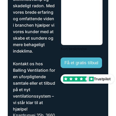
i
r
skadeligt radon. Med
l
k
vores brede erfaring
e
og omfattende viden
y
i branchen hjælper vi
d
e
vores kunder med at
l
skabe et sundere og
s
mere behageligt
e
Kort beskrivelse
r
indeklima.
ø
n
Få et gratis tilbud
Kontakt os hos
s
k
Balling Ventilation for
e
en uforpligtende
Trustpilot
r
samtale eller et tilbud
d
på et nyt
u
e
ventilationssystem –
t
vi står klar til at
t
hjælpe!
i
l
Knardrupvej 35b, 3660