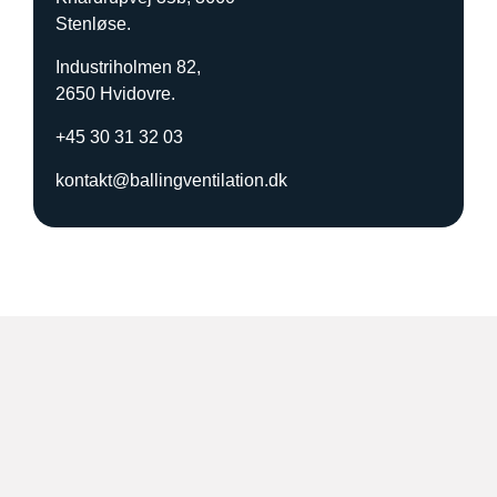
b
Stenløse.
u
d
Industriholmen 82,
p
2650 Hvidovre.
å
?
+45 30 31 32 03
*
kontakt@ballingventilation.dk