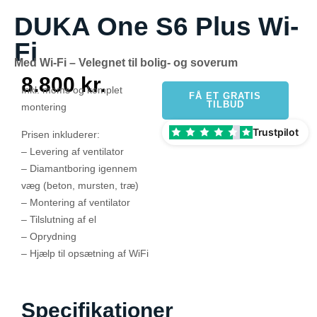
DUKA One S6 Plus Wi-
Fi
Med Wi-Fi – Velegnet til bolig- og soverum
8.800 kr.
Inkl. moms og komplet
FÅ ET GRATIS
TILBUD
montering
Trustpilot
Prisen inkluderer:
– Levering af ventilator
– Diamantboring igennem
væg (beton, mursten, træ)
– Montering af ventilator
– Tilslutning af el
– Oprydning
– Hjælp til opsætning af WiFi
Specifikationer