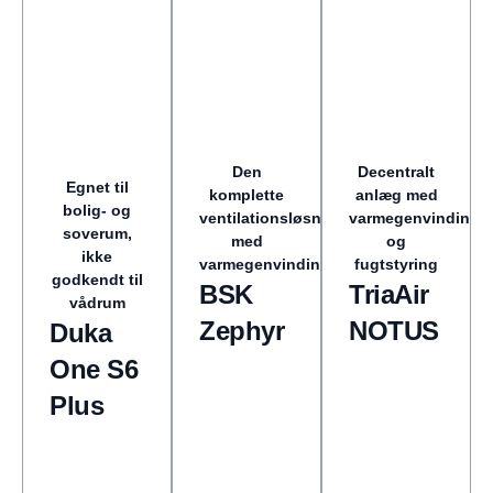
Den
Decentralt
Egnet til
komplette
anlæg med
bolig- og
ventilationsløsning
varmegenvinding
soverum,
med
og
ikke
varmegenvinding
fugtstyring
godkendt til
BSK
TriaAir
vådrum
Zephyr
NOTUS
Duka
One S6
Plus