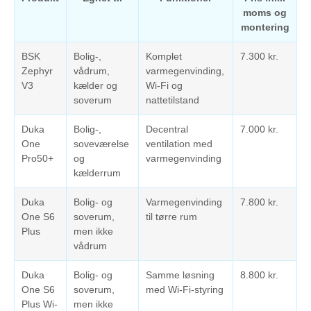
moms og
montering
BSK
Bolig-,
Komplet
7.300 kr.
Zephyr
vådrum,
varmegenvinding,
V3
kælder og
Wi-Fi og
soverum
nattetilstand
Duka
Bolig-,
Decentral
7.000 kr.
One
soveværelse
ventilation med
Pro50+
og
varmegenvinding
kælderrum
Duka
Bolig- og
Varmegenvinding
7.800 kr.
One S6
soverum,
til tørre rum
Plus
men ikke
vådrum
Duka
Bolig- og
Samme løsning
8.800 kr.
One S6
soverum,
med Wi-Fi-styring
Plus Wi-
men ikke