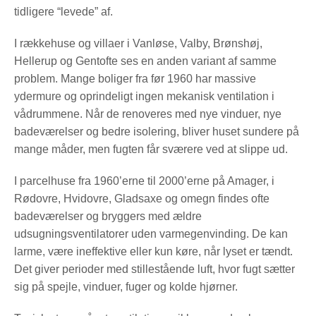
tidligere “levede” af.
I rækkehuse og villaer i Vanløse, Valby, Brønshøj,
Hellerup og Gentofte ses en anden variant af samme
problem. Mange boliger fra før 1960 har massive
ydermure og oprindeligt ingen mekanisk ventilation i
vådrummene. Når de renoveres med nye vinduer, nye
badeværelser og bedre isolering, bliver huset sundere på
mange måder, men fugten får sværere ved at slippe ud.
I parcelhuse fra 1960’erne til 2000’erne på Amager, i
Rødovre, Hvidovre, Gladsaxe og omegn findes ofte
badeværelser og bryggers med ældre
udsugningsventilatorer uden varmegenvinding. De kan
larme, være ineffektive eller kun køre, når lyset er tændt.
Det giver perioder med stillestående luft, hvor fugt sætter
sig på spejle, vinduer, fuger og kolde hjørner.