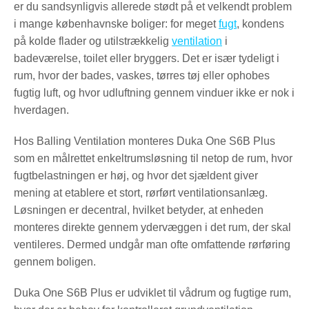
er du sandsynligvis allerede stødt på et velkendt problem
i mange københavnske boliger: for meget
fugt
, kondens
på kolde flader og utilstrækkelig
ventilation
i
badeværelse, toilet eller bryggers. Det er især tydeligt i
rum, hvor der bades, vaskes, tørres tøj eller ophobes
fugtig luft, og hvor udluftning gennem vinduer ikke er nok i
hverdagen.
Hos Balling Ventilation monteres Duka One S6B Plus
som en målrettet enkeltrumsløsning til netop de rum, hvor
fugtbelastningen er høj, og hvor det sjældent giver
mening at etablere et stort, rørført ventilationsanlæg.
Løsningen er decentral, hvilket betyder, at enheden
monteres direkte gennem ydervæggen i det rum, der skal
ventileres. Dermed undgår man ofte omfattende rørføring
gennem boligen.
Duka One S6B Plus er udviklet til vådrum og fugtige rum,