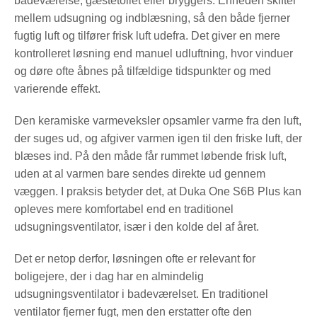
badeværelse, gæstetoilet eller bryggers. Enheden skifter
mellem udsugning og indblæsning, så den både fjerner
fugtig luft og tilfører frisk luft udefra. Det giver en mere
kontrolleret løsning end manuel udluftning, hvor vinduer
og døre ofte åbnes på tilfældige tidspunkter og med
varierende effekt.
Den keramiske varmeveksler opsamler varme fra den luft,
der suges ud, og afgiver varmen igen til den friske luft, der
blæses ind. På den måde får rummet løbende frisk luft,
uden at al varmen bare sendes direkte ud gennem
væggen. I praksis betyder det, at Duka One S6B Plus kan
opleves mere komfortabel end en traditionel
udsugningsventilator, især i den kolde del af året.
Det er netop derfor, løsningen ofte er relevant for
boligejere, der i dag har en almindelig
udsugningsventilator i badeværelset. En traditionel
ventilator fjerner fugt, men den erstatter ofte den