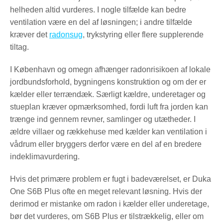
helheden altid vurderes. I nogle tilfælde kan bedre
ventilation være en del af løsningen; i andre tilfælde
kræver det
radonsug
, trykstyring eller flere supplerende
tiltag.
I København og omegn afhænger radonrisikoen af lokale
jordbundsforhold, bygningens konstruktion og om der er
kælder eller terrændæk. Særligt kældre, underetager og
stueplan kræver opmærksomhed, fordi luft fra jorden kan
trænge ind gennem revner, samlinger og utætheder. I
ældre villaer og rækkehuse med kælder kan ventilation i
vådrum eller bryggers derfor være en del af en bredere
indeklimavurdering.
Hvis det primære problem er fugt i badeværelset, er Duka
One S6B Plus ofte en meget relevant løsning. Hvis der
derimod er mistanke om radon i kælder eller underetage,
bør det vurderes, om S6B Plus er tilstrækkelig, eller om