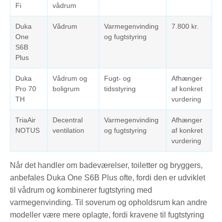
Fi
vådrum
Duka
Vådrum
Varmegenvinding
7.800 kr.
One
og fugtstyring
S6B
Plus
Duka
Vådrum og
Fugt- og
Afhænger
Pro 70
boligrum
tidsstyring
af konkret
TH
vurdering
TriaAir
Decentral
Varmegenvinding
Afhænger
NOTUS
ventilation
og fugtstyring
af konkret
vurdering
Når det handler om badeværelser, toiletter og bryggers,
anbefales Duka One S6B Plus ofte, fordi den er udviklet
til vådrum og kombinerer fugtstyring med
varmegenvinding. Til soverum og opholdsrum kan andre
modeller være mere oplagte, fordi kravene til fugtstyring