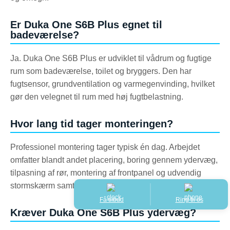
Er Duka One S6B Plus egnet til
badeværelse?
Ja. Duka One S6B Plus er udviklet til vådrum og fugtige
rum som badeværelse, toilet og bryggers. Den har
fugtsensor, grundventilation og varmegenvinding, hvilket
gør den velegnet til rum med høj fugtbelastning.
Hvor lang tid tager monteringen?
Professionel montering tager typisk én dag. Arbejdet
omfatter blandt andet placering, boring gennem ydervæg,
tilpasning af rør, montering af frontpanel og udvendig
stormskærm samt kontrol af drift og tæthed.
Få tilbud
Ring til os
Kræver Duka One S6B Plus ydervæg?