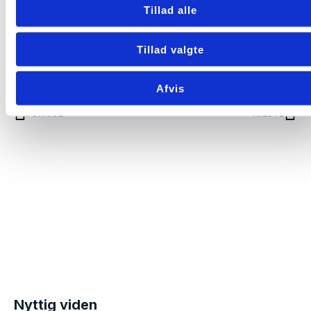
radon i at true dit helbred og sikre, at dit hjem er et
Tillad alle
trygt sted at være.
Tillad valgte
Afvis
FORRIGE
NÆSTE
Nyttig viden