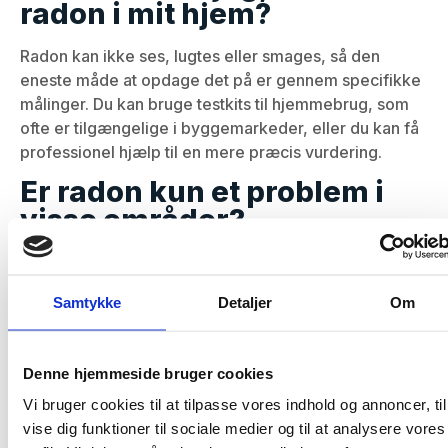
radon i mit hjem?
Radon kan ikke ses, lugtes eller smages, så den
eneste måde at opdage det på er gennem specifikke
målinger. Du kan bruge testkits til hjemmebrug, som
ofte er tilgængelige i byggemarkeder, eller du kan få
professionel hjælp til en mere præcis vurdering.
Er radon kun et problem i
visse områder?
Radon kan findes i alle områder, men niveauerne
varierer afhængigt af den lokale geologi og
Samtykke
Detaljer
Om
bygningsstrukturen. Det er derfor vigtigt at teste dit
hjem, uanset hvor du bor, for at sikre, at
radonniveauerne er sikre.
Denne hjemmeside bruger cookies
Hvad skal jeg gøre, hvis mit
Vi bruger cookies til at tilpasse vores indhold og annoncer, til
hjem har høje
vise dig funktioner til sociale medier og til at analysere vores