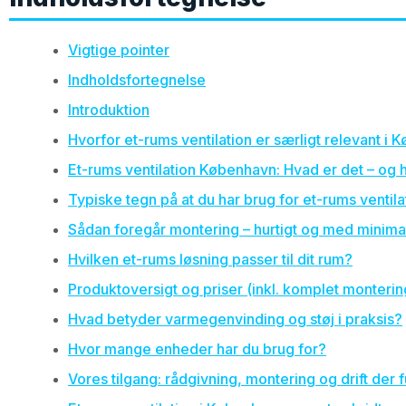
Vigtige pointer
Indholdsfortegnelse
Introduktion
Hvorfor et-rums ventilation er særligt relevant i
Et-rums ventilation København: Hvad er det – og h
Typiske tegn på at du har brug for et-rums ventila
Sådan foregår montering – hurtigt og med minima
Hvilken et-rums løsning passer til dit rum?
Produktoversigt og priser (inkl. komplet monterin
Hvad betyder varmegenvinding og støj i praksis?
Hvor mange enheder har du brug for?
Vores tilgang: rådgivning, montering og drift der