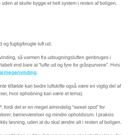
e uden at skulle bygge et helt system i resten af boligen.
nd og fugtig/brugte luft ud.
inding, så varmen fra udsugningsluften genbruges i
belt end bare at “lufte ud og fyre for gråspurvene”. Hvis
armegenvinding
.
nte tilfælde kan bedre luftskifte også være en vigtig del af
lser, hvor ophobning kan være et tema).
²
, fordi det er en meget almindelig “sweet spot” for
torer, børneværelser og mindre opholdsrum. I praksis
ktiv løsning, uden at du skal ændre alt i resten af boligen.