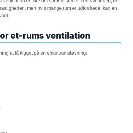
ums ventilation er ikke det samme som et centralt anlæg, der
g hastigheden, men hvis mange rum er udfordrede, kan en
vant.
for et-rums ventilation
mening at få kigget på en enkeltrumsløsning:
s