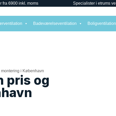
r fra 6900 inkl. moms
Specialister i etrums ve
rventilation
Badeværelseventilation
Boligventilatio
n pris og
nhavn