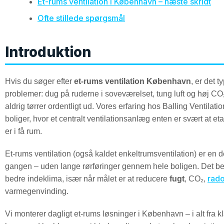
Et-rums ventilation i København – næste skridt
Ofte stillede spørgsmål
Introduktion
Hvis du søger efter
et-rums ventilation København
, er det 
problemer: dug på ruderne i soveværelset, tung luft og høj C
aldrig tørrer ordentligt ud. Vores erfaring hos Balling Ventila
boliger, hvor et centralt ventilationsanlæg enten er svært at et
er i få rum.
Et-rums ventilation (også kaldet enkeltrumsventilation) er en dec
gangen – uden lange rørføringer gennem hele boligen. Det bet
rad
bedre indeklima, især når målet er at reducere
fugt
, CO₂,
varmegenvinding.
Vi monterer dagligt et-rums løsninger i København – i alt fra kl