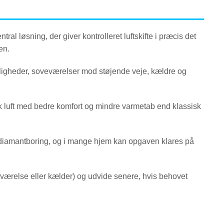
ral løsning, der giver kontrolleret luftskifte i præcis det
en.
jligheder, soveværelser mod støjende veje, kældre og
isk luft med bedre komfort og mindre varmetab end klassisk
l. diamantboring, og i mange hjem kan opgaven klares på
værelse eller kælder) og udvide senere, hvis behovet