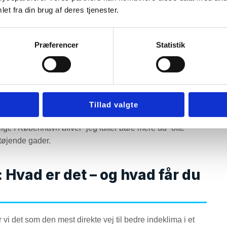
ofte ser kombinationen af køligere overflader og
et fra din brug af deres tjenester.
, fordi radon typisk trænger ind nedefra – og især kan
fugt
 og soveværelser. Stabil
-håndtering og luftskifte er
Præferencer
Statistik
skimmel
manglende ventilation giver risiko for lugt,
og
obust løsning, når naturlig udluftning ikke er nok i
Tillad valgte
 eller få rum, og når du vil have en løsning, der fungerer i
gt. I København bliver “jeg lufter bare mere ud” ofte
støjende gader.
Hvad er det – og hvad får du
r vi det som den mest direkte vej til bedre indeklima i et