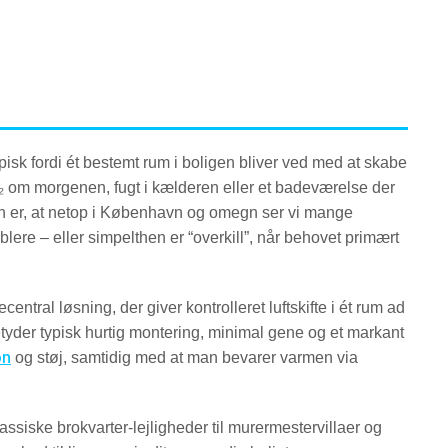
typisk fordi ét bestemt rum i boligen bliver ved med at skabe
O₂ om morgenen, fugt i kælderen eller et badeværelse der
tion er, at netop i København og omegn ser vi mange
ablere – eller simpelthen er “overkill”, når behovet primært
entral løsning, der giver kontrolleret luftskifte i ét rum ad
yder typisk hurtig montering, minimal gene og et markant
on
og støj, samtidig med at man bevarer varmen via
assiske brokvarter-lejligheder til murermestervillaer og