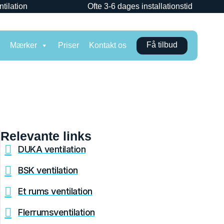
ntilation
Ofte 3-6 dages installationstid
Få tilbud
n
Mærker
Priser
Kontakt os
Relevante links
DUKA ventilation
BSK ventilation
Et rums ventilation
Flerrumsventilation