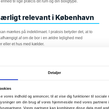
nhed til lige præcis dit rum og din boligtype.
særligt relevant i København
n mærkes på indeklimaet. I praksis betyder det, at to
 afhængigt af om de bor i en ældre lejlighed med
r eller et hus med kælder.
tion er en oplagt løsning:
urlig udluftning. Mange boliger (særligt bygget før
iver ofte høj CO₂, tung luft og kondens. Hvis du ofte
Detaljer
kondensproblemer
men med
.
ookies
ør det urealistisk at sove med åbent vindue, ender man ofte
r hals eller “tung” luft. Her kan en mekanisk løsning give
se vores indhold og annoncer, til at vise dig funktioner til sociale
dluftning.
oplysninger om din brug af vores hjemmeside med vores partnere i
ysepartnere. Vores partnere kan kombinere disse data med andr