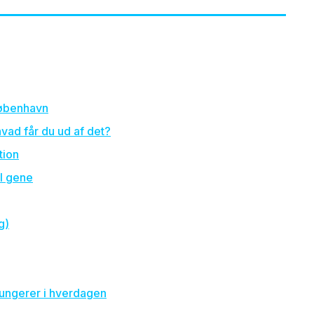
 København
vad får du ud af det?
tion
l gene
g)
 fungerer i hverdagen