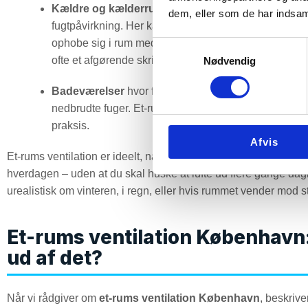
Kældre og kælderrum
i københavnske huse, hvor vi 
dem, eller som de har indsaml
fugtpåvirkning. Her kan der også være fokus på radon
ophobe sig i rum med lav luftudskiftning, som kældre
Samtykkevalg
ofte et afgørende skridt i kælderens daglige brug.
Nødvendig
Badeværelser
hvor fugtbelastningen er høj, og hvor 
nedbrudte fuger. Et-rums ventilation kan her være en r
praksis.
Afvis
Et-rums ventilation er ideelt, når problemet er lokaliseret til ét
hverdagen – uden at du skal huske at lufte ud flere gange dagli
urealistisk om vinteren, i regn, eller hvis rummet vender mod 
Et-rums ventilation København: 
ud af det?
Når vi rådgiver om
et-rums ventilation København
, beskrive