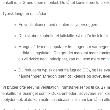
enkelt rum. Grundideen er enkel: Du får et kontrolleret luftskift
Typisk fungerer det sådan:
En ventilationsenhed monteres i ydervæggen.
Den skaber kontrolleret luftskifte, så du får frisk luft i
Mange af de mest populære løsninger har varmegenv
indblæsningsluften. Det gør det markant mere komforta
v
du vil dykke ned i princippet, kan du læse mere om
Du reducerer typisk gener fra fugt og CO₂, og i releva
håndteringen af radon (særligt i kældre og sovevære
Vi bruger ofte et-rums ventilation i rumstørrelser op til ca.
27 m
enkeltrumsløsninger som fx Duka-enheder i soveværelser, kon
betyder det, at du kan målrette indsatsen: Ét rum kan få en effe