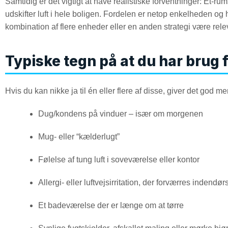
Samtidig er det vigtigt at have realistiske forventninger: Et-r
udskifter luft i hele boligen. Fordelen er netop enkelheden o
kombination af flere enheder eller en anden strategi være rele
Typiske tegn på at du har brug 
Hvis du kan nikke ja til én eller flere af disse, giver det god 
Dug/kondens på vinduer – især om morgenen
Mug- eller “kælderlugt”
Følelse af tung luft i soveværelse eller kontor
Allergi- eller luftvejsirritation, der forværres indendør
Et badeværelse der er længe om at tørre