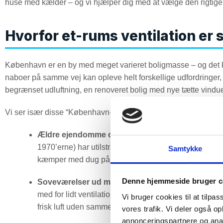
huse med kælder – og vi hjælper dig med at vælge den rigtige e
Hvorfor et-rums ventilation er 
København er en by med meget varieret boligmasse – og det ka
naboer på samme vej kan opleve helt forskellige udfordringer,
begrænset udluftning, en renoveret bolig med nye tætte vindue
Vi ser især disse “København-klassikere”, hvor et-rums ventila
Ældre ejendomme og lejligheder
med begrænset nat
1970’erne) har utilstrækkelig luftudskiftning, og det g
Samtykke
kæmper med dug på ruderne, kan det hænge sam
Denne hjemmeside bruger c
Soveværelser ud mod trafikerede veje
. Når støj g
med for lidt ventilation – og vågner med hovedpine, tø
Vi bruger cookies til at tilpas
frisk luft uden samme støjindtrængning som vinduesu
vores trafik. Vi deler også 
annonceringspartnere og anal