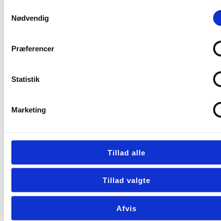
varmegenvinding
Samtykkevalg
Nødvendig
Støvsvag
Automatisk fugtsensor
Præferencer
Betjeningen via fjernbetjening og Wi-
fi/App. Flere enheder kan kontrolleres via
Statistik
Wi-fi
Godkendt til badeværelse (IPX4)
Marketing
Night Mode/lydløs nattetilstand, lavt
strømforbrug og mindre varmespild
Tillad alle
Se produkt
Tillad valgte
Afvis