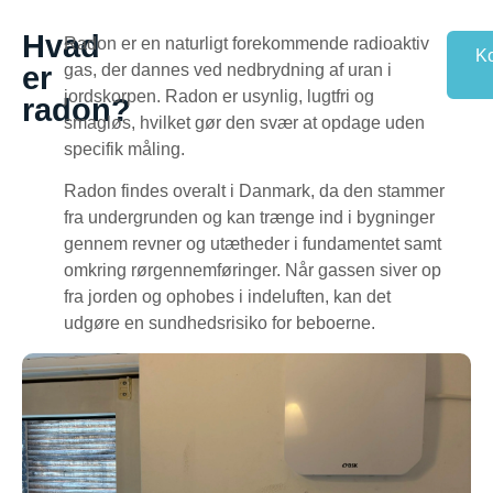
Hvad
Radon er en naturligt forekommende radioaktiv
Ko
er
gas, der dannes ved nedbrydning af uran i
jordskorpen. Radon er usynlig, lugtfri og
radon?
smagløs, hvilket gør den svær at opdage uden
specifik måling.
Radon findes overalt i Danmark, da den stammer
fra undergrunden og kan trænge ind i bygninger
gennem revner og utætheder i fundamentet samt
omkring rørgennemføringer. Når gassen siver op
fra jorden og ophobes i indeluften, kan det
udgøre en sundhedsrisiko for beboerne.