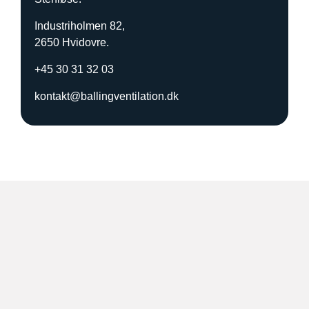
u
d
Industriholmen 82,
p
2650 Hvidovre.
å
?
+45 30 31 32 03
*
kontakt@ballingventilation.dk