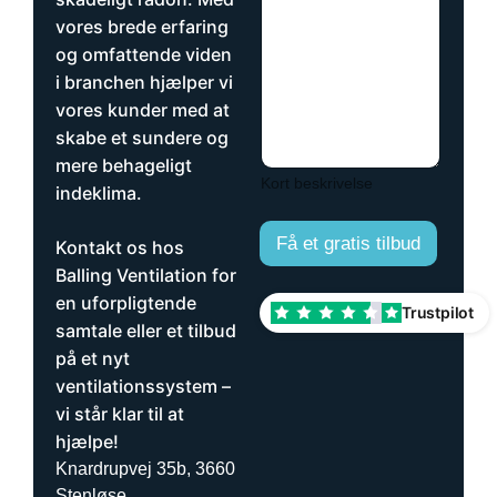
n
k
u
vores brede erfaring
e
m
og omfattende viden
y
m
i branchen hjælper vi
d
e
e
r
vores kunder med at
l
skabe et sundere og
s
mere behageligt
e
Kort beskrivelse
r
indeklima.
ø
n
Få et gratis tilbud
Kontakt os hos
s
k
Balling Ventilation for
e
en uforpligtende
Trustpilot
r
samtale eller et tilbud
d
på et nyt
u
e
ventilationssystem –
t
vi står klar til at
t
hjælpe!
i
l
Knardrupvej 35b, 3660
b
Stenløse.