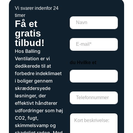
Vi svarer indenfor 24
timer
N
Få et
a
v
gratis
n
tilbud!
E
*
m
*
Hos Balling
a
i
Ventilation er vi
du Hvilke et
l
dedikerede til at
*
forbedre indeklimaet
i boliger gennem
skræddersyede
T
løsninger, der
e
effektivt håndterer
l
udfordringer som høj
e
H
f
CO2, fugt,
v
o
skimmelsvamp og
i
n
skadeligt radon. Med
l