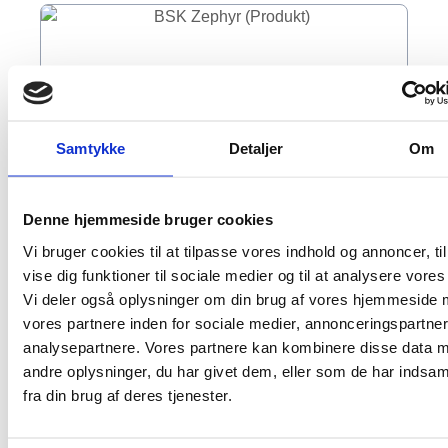
Samtykke
Detaljer
Om
Denne hjemmeside bruger cookies
Vi bruger cookies til at tilpasse vores indhold og annoncer, til
vise dig funktioner til sociale medier og til at analysere vores 
Vi deler også oplysninger om din brug af vores hjemmeside
vores partnere inden for sociale medier, annonceringspartne
analysepartnere. Vores partnere kan kombinere disse data 
Den komplette ventilationsløsning med
andre oplysninger, du har givet dem, eller som de har indsam
varmegenvinding
fra din brug af deres tjenester.
BSK Zephyr V3
Tilsluttes med strøm (230V) og op til 90%