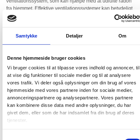
ventilationssystem, som kan hjælpe med at udlufte radon
fra hjemmet. Effektive ventilationssystemer kan betydeligt
reducere radonkoncentrationerne ved at forbedre
luftcirkulationen og sikre, at radon ikke ophobes i lukkede
rum.
Samtykke
Detaljer
Om
Din luft, din sikkerhed
Denne hjemmeside bruger cookies
At forstå radonens oprindelse og tage proaktive skridt til
at beskytte dit hjem er afgørende for at opretholde en
Vi bruger cookies til at tilpasse vores indhold og annoncer, til
sund indendørs luftkvalitet. Gennem regelmæssig måling
at vise dig funktioner til sociale medier og til at analysere
og implementering af forebyggende foranstaltninger kan
vores trafik. Vi deler også oplysninger om din brug af vores
du minimere radonens sundhedsrisici. Det er vigtigt at
hjemmeside med vores partnere inden for sociale medier,
tage ansvar for dit hjemmemiljø og sikre, at det forbliver et
annonceringspartnere og analysepartnere. Vores partnere
sikkert sted for dig og din familie. Ved at være
kan kombinere disse data med andre oplysninger, du har
opmærksom på radon og træffe de nødvendige
givet dem, eller som de har indsamlet fra din brug af deres
foranstaltninger kan du sikre, at din luft er sund og fri for
tjenester.
denne skjulte trussel.
Ofte stillede spørgsmål
Samtykkevalg