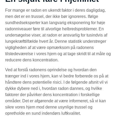
For mange er radon en ukendt faktor i deres dagligdag,
men det er en trussel, der ikke bør ignoreres. Ifølge
sundhedseksperter kan langvarig eksponering for høje
radonniveauer føre til alvorlige helbredsproblemer. En
undersøgelse viser, at radon er ansvarlig for tusindvis af
lungekræfttilfælde hvert år. Denne statistik understreger
vigtigheden af at være opmærksom på radonens
tilstedeværelse i vores hjem og at tage skridt til at måle og
reducere dens koncentration.
Ved at forstå radonens oprindelse og hvordan den
trænger ind i vores hjem, kan vi bedre forberede os på at
håndtere dens potentielle risici. I de følgende afsnit vil vi
dykke dybere ned i, hvordan radon dannes, og hvilke
faktorer der påvirker dens koncentration i forskellige
områder. Det er afgørende at være informeret, så vi kan
sikre vores hjem mod denne usynlige trussel og
opretholde en sund indendørs luftkvalitet.