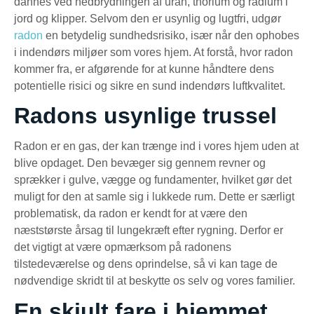
dannes ved nedbrydningen af uran, thorium og radium i
jord og klipper. Selvom den er usynlig og lugtfri, udgør
radon
en betydelig sundhedsrisiko, især når den ophobes
i indendørs miljøer som vores hjem. At forstå, hvor radon
kommer fra, er afgørende for at kunne håndtere dens
potentielle risici og sikre en sund indendørs luftkvalitet.
Radons usynlige trussel
Radon er en gas, der kan trænge ind i vores hjem uden at
blive opdaget. Den bevæger sig gennem revner og
sprækker i gulve, vægge og fundamenter, hvilket gør det
muligt for den at samle sig i lukkede rum. Dette er særligt
problematisk, da radon er kendt for at være den
næststørste årsag til lungekræft efter rygning. Derfor er
det vigtigt at være opmærksom på radonens
tilstedeværelse og dens oprindelse, så vi kan tage de
nødvendige skridt til at beskytte os selv og vores familier.
En skjult fare i hjemmet