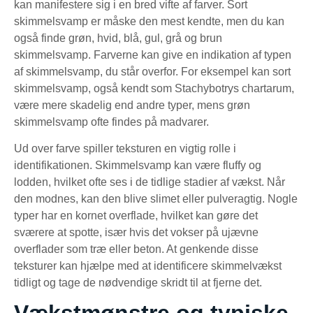
kan manifestere sig i en bred vifte af farver. Sort
skimmelsvamp er måske den mest kendte, men du kan
også finde grøn, hvid, blå, gul, grå og brun
skimmelsvamp. Farverne kan give en indikation af typen
af skimmelsvamp, du står overfor. For eksempel kan sort
skimmelsvamp, også kendt som Stachybotrys chartarum,
være mere skadelig end andre typer, mens grøn
skimmelsvamp ofte findes på madvarer.
Ud over farve spiller teksturen en vigtig rolle i
identifikationen. Skimmelsvamp kan være fluffy og
lodden, hvilket ofte ses i de tidlige stadier af vækst. Når
den modnes, kan den blive slimet eller pulveragtig. Nogle
typer har en kornet overflade, hvilket kan gøre det
sværere at spotte, især hvis det vokser på ujævne
overflader som træ eller beton. At genkende disse
teksturer kan hjælpe med at identificere skimmelvækst
tidligt og tage de nødvendige skridt til at fjerne det.
Vækstmønstre og typiske