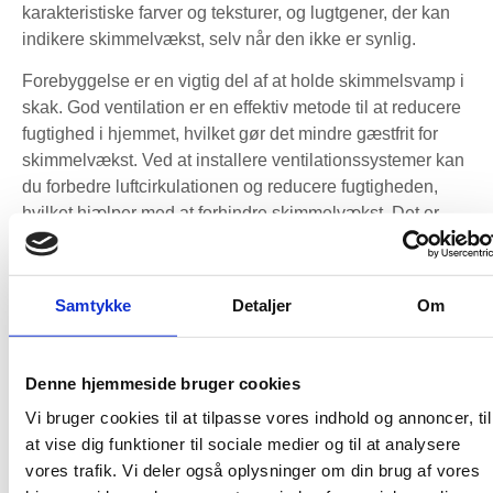
karakteristiske farver og teksturer, og lugtgener, der kan
indikere skimmelvækst, selv når den ikke er synlig.
Forebyggelse er en vigtig del af at holde skimmelsvamp i
skak. God ventilation er en effektiv metode til at reducere
fugtighed i hjemmet, hvilket gør det mindre gæstfrit for
skimmelvækst. Ved at installere ventilationssystemer kan
du forbedre luftcirkulationen og reducere fugtigheden,
hvilket hjælper med at forhindre skimmelvækst. Det er
også vigtigt at reparere eventuelle vandskader hurtigt og
sikre, at fugtige områder tørrer hurtigt efter brug.
Ofte stillede spørgsmål
Samtykke
Detaljer
Om
om skimmelsvamp
Denne hjemmeside bruger cookies
Hvordan kan jeg teste for skimmelsvamp i mit hjem?
Vi bruger cookies til at tilpasse vores indhold og annoncer, til
Der findes hjemme-testkits, der kan give en indikation af
at vise dig funktioner til sociale medier og til at analysere
skimmelvækst, men for nøjagtige resultater anbefales det
vores trafik. Vi deler også oplysninger om din brug af vores
at få en professionel vurdering. En ekspert kan