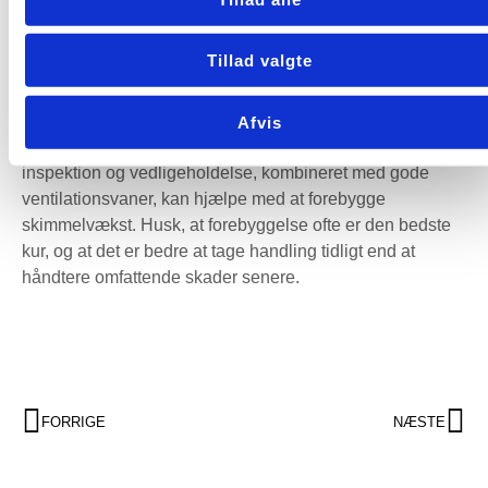
Skimmelsvampens skjulte
ansigt
Tillad valgte
Skimmelsvamp kan være en usynlig fjende i hjemmet,
men ved at forstå dens udseende og tegn kan du tage
Afvis
proaktive skridt for at beskytte dit hjem. Regelmæssig
inspektion og vedligeholdelse, kombineret med gode
ventilationsvaner, kan hjælpe med at forebygge
skimmelvækst. Husk, at forebyggelse ofte er den bedste
kur, og at det er bedre at tage handling tidligt end at
håndtere omfattende skader senere.
FORRIGE
NÆSTE