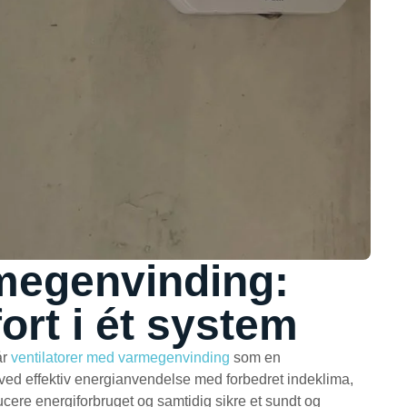
rmegenvinding:
ort i ét system
år
ventilatorer med varmegenvinding
som en
ed effektiv energianvendelse med forbedret indeklima,
ducere energiforbruget og samtidig sikre et sundt og