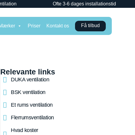
ntilation
Ofte 3-6 dages installationstid
Få tilbud
Mærker
Priser
Kontakt os
Relevante links
DUKA ventilation
BSK ventilation
Et rums ventilation
Flerrumsventilation
Hvad koster