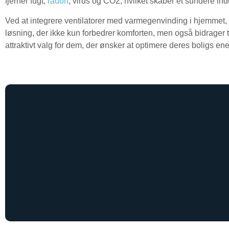
fjerner fugt,
radon
, virus og CO2, hvilket skaber et sundere in
Ved at integrere ventilatorer med varmegenvinding i hjemme
løsning, der ikke kun forbedrer komforten, men også bidrager ti
attraktivt valg for dem, der ønsker at optimere deres boligs 