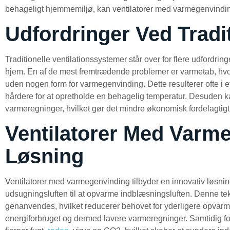
behageligt hjemmemiljø, kan ventilatorer med varmegenvindi
Udfordringer Ved Tradit
Traditionelle ventilationssystemer står over for flere udfordri
hjem. En af de mest fremtrædende problemer er varmetab, hvo
uden nogen form for varmegenvinding. Dette resulterer ofte i 
hårdere for at opretholde en behagelig temperatur. Desuden ka
varmeregninger, hvilket gør det mindre økonomisk fordelagtigt 
Ventilatorer Med Varm
Løsning
Ventilatorer med varmegenvinding tilbyder en innovativ løsnin
udsugningsluften til at opvarme indblæsningsluften. Denne tekn
genanvendes, hvilket reducerer behovet for yderligere opvarmni
energiforbruget og dermed lavere varmeregninger. Samtidig forb