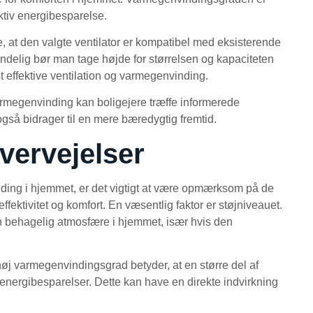
ktiv energibesparelse.
re, at den valgte ventilator er kompatibel med eksisterende
ndelig bør man tage højde for størrelsen og kapaciteten
t effektive ventilation og varmegenvinding.
armegenvinding kan boligejere træffe informerede
gså bidrager til en mere bæredygtig fremtid.
vervejelser
nding i hjemmet, er det vigtigt at være opmærksom på de
ffektivitet og komfort. En væsentlig faktor er støjniveauet.
en behagelig atmosfære i hjemmet, især hvis den
j varmegenvindingsgrad betyder, at en større del af
e energibesparelser. Dette kan have en direkte indvirkning