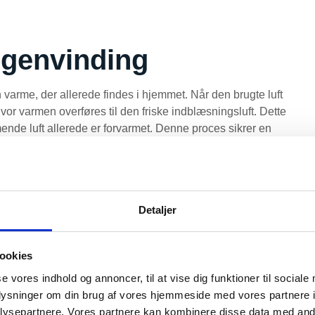
egenvinding
varme, der allerede findes i hjemmet. Når den brugte luft
r varmen overføres til den friske indblæsningsluft. Dette
nde luft allerede er forvarmet. Denne proces sikrer en
d at energiforbruget holdes nede.
v. Passiv varmegenvinding anvender modstrømsvekslere,
se systemer kan opnå en varmegenvindingsgrad på op til
iv varmegenvinding, derimod, involverer brugen af
Detaljer
så producere brugsvand og opnå højere COP-værdier,
ookies
er med
se vores indhold og annoncer, til at vise dig funktioner til sociale
oplysninger om din brug af vores hjemmeside med vores partnere i
ysepartnere. Vores partnere kan kombinere disse data med andr