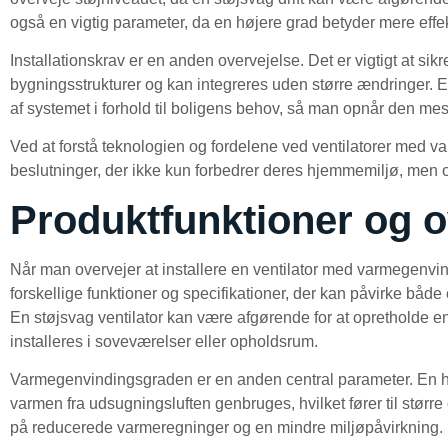
også en vigtig parameter, da en højere grad betyder mere effe
Installationskrav er en anden overvejelse. Det er vigtigt at sik
bygningsstrukturer og kan integreres uden større ændringer. E
af systemet i forhold til boligens behov, så man opnår den mes
Ved at forstå teknologien og fordelene ved ventilatorer med v
beslutninger, der ikke kun forbedrer deres hjemmemiljø, men o
Produktfunktioner og o
Når man overvejer at installere en ventilator med varmegenvi
forskellige funktioner og specifikationer, der kan påvirke både e
En støjsvag ventilator kan være afgørende for at opretholde 
installeres i soveværelser eller opholdsrum.
Varmegenvindingsgraden er en anden central parameter. En hø
varmen fra udsugningsluften genbruges, hvilket fører til størr
på reducerede varmeregninger og en mindre miljøpåvirkning.