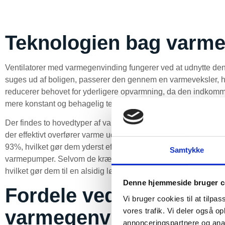
Teknologien bag varm
Ventilatorer med varmegenvinding fungerer ved at udnytte den 
suges ud af boligen, passerer den gennem en varmeveksler, hvo
reducerer behovet for yderligere opvarmning, da den indkomme
mere konstant og behagelig temperatur i hjemmet, samtidig me
Der findes to hovedtyper af varmegenvinding: passiv og akti
der effektivt overfører varme uden brug af ekstra energi. Dis
93%, hvilket gør dem yderst effektive i energibesparelse. Akt
Samtykke
varmepumper. Selvom de kræver elektrisk energi, kan de og
hvilket gør dem til en alsidig løsning i hjemmet.
Denne hjemmeside bruger c
Fordele ved ventilator
Vi bruger cookies til at tilpas
vores trafik. Vi deler også 
varmegenvinding
annonceringspartnere og anal