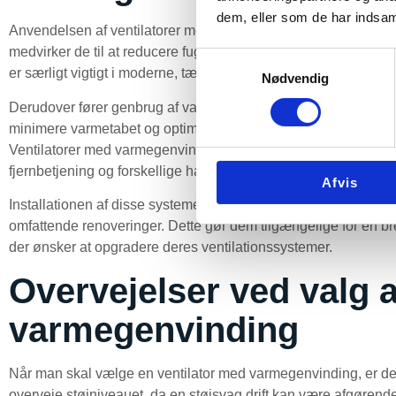
dem, eller som de har indsaml
Anvendelsen af ventilatorer med varmegenvinding i private hje
medvirker de til at reducere fugt, radon, virus og CO2-niveauer, 
Samtykkevalg
er særligt vigtigt i moderne, tætte bygninger, hvor luftudskift
Nødvendig
Derudover fører genbrug af varme til betydelige energibesparel
minimere varmetabet og optimere energianvendelsen, kan hus
Ventilatorer med varmegenvinding er desuden designet med br
fjernbetjening og forskellige hastighedsindstillinger, der gør d
Afvis
Installationen af disse systemer er typisk ligetil, hvilket gør 
omfattende renoveringer. Dette gør dem tilgængelige for en br
der ønsker at opgradere deres ventilationssystemer.
Overvejelser ved valg a
varmegenvinding
Når man skal vælge en ventilator med varmegenvinding, er der f
overveje støjniveauet, da en støjsvag drift kan være afgøren