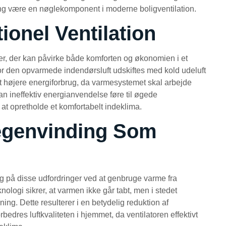
ng være en nøglekomponent i moderne boligventilation.
ionel Ventilation
nger, der kan påvirke både komforten og økonomien i et
r den opvarmede indendørsluft udskiftes med kold udeluft
et højere energiforbrug, da varmesystemet skal arbejde
n ineffektiv energianvendelse føre til øgede
at opretholde et komfortabelt indeklima.
egenvinding Som
g på disse udfordringer ved at genbruge varme fra
ologi sikrer, at varmen ikke går tabt, men i stedet
ng. Dette resulterer i en betydelig reduktion af
edres luftkvaliteten i hjemmet, da ventilatoren effektivt