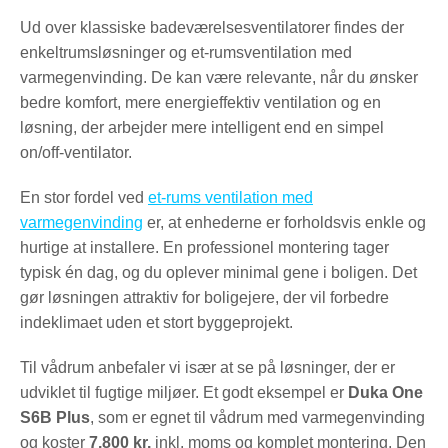
Ud over klassiske badeværelsesventilatorer findes der
enkeltrumsløsninger og et-rumsventilation med
varmegenvinding. De kan være relevante, når du ønsker
bedre komfort, mere energieffektiv ventilation og en
løsning, der arbejder mere intelligent end en simpel
on/off-ventilator.
En stor fordel ved
et-rums ventilation med
varmegenvinding
er, at enhederne er forholdsvis enkle og
hurtige at installere. En professionel montering tager
typisk én dag, og du oplever minimal gene i boligen. Det
gør løsningen attraktiv for boligejere, der vil forbedre
indeklimaet uden et stort byggeprojekt.
Til vådrum anbefaler vi især at se på løsninger, der er
udviklet til fugtige miljøer. Et godt eksempel er
Duka One
S6B Plus
, som er egnet til vådrum med varmegenvinding
og koster
7.800 kr.
inkl. moms og komplet montering. Den