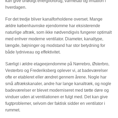
kan give unødigt energiforbrug, varmetab og irritation i
hverdagen.
For det tredje bliver kanalforholdene overset. Mange
ældre københavnske ejendomme har eksisterende
naturlige aftræk, som ikke nødvendigvis fungerer optimalt
med enhver moderne ventilator. Diameter, kanaltype,
længde, bøjninger og modstand har stor betydning for
både lydniveau og effektivitet.
Særligt i ældre etageejendomme på Nørrebro, Østerbro,
Vesterbro og Frederiksberg oplever vi, at badeværelser
ofte er etableret eller ændret gennem årene. Nogle har
små aftrækskanaler, andre har lange kanaltræk, og nogle
badeværelser er blevet moderniseret med tætte døre og
vinduer uden at ventilationen er fulgt med. Det kan give
fugtproblemer, selvom der faktisk sidder en ventilator i
rummet.