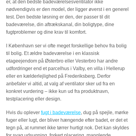
er, at den bedste badeværelsesventilator ikke
nødvendigvis er den model, der ligger øverst i en generel
test. Den bedste løsning er den, der passer til dit
badeværelse, din aftrækskanal, din boligtype, dine
fugtproblemer og dine krav til komfort.
I København ser vi ofte meget forskellige behov fra bolig
til bolig. Et ældre badeværelse i en klassisk
etageejendom på Østerbro eller Vesterbro har andre
udfordringer end et parcelhus i Valby, en villa i Hellerup
eller en kælderlejlighed på Frederiksberg. Derfor
anbefaler vi altid, at valg af ventilator sker ud fra en
konkret vurdering – ikke kun ud fra produktnavn,
testplacering eller design.
Hvis du oplever
fugt i badeværelse
, dug på spejle, mørke
fuger eller lugt, der bliver hængende efter badet, er det et
tegn på, at rummet ikke tørrer hurtigt nok. Det kan skyldes
for svag udsugning, forkert placering, manglende