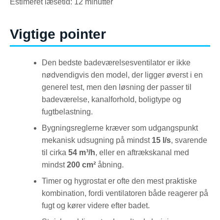
Estimeret læsetid: 12 minutter
Vigtige pointer
Den bedste badeværelsesventilator er ikke
nødvendigvis den model, der ligger øverst i en
generel test, men den løsning der passer til
badeværelse, kanalforhold, boligtype og
fugtbelastning.
Bygningsreglerne kræver som udgangspunkt
mekanisk udsugning på mindst
15 l/s
, svarende
til cirka
54 m³/h
, eller en aftrækskanal med
mindst
200 cm²
åbning.
Timer og hygrostat er ofte den mest praktiske
kombination, fordi ventilatoren både reagerer på
fugt og kører videre efter badet.