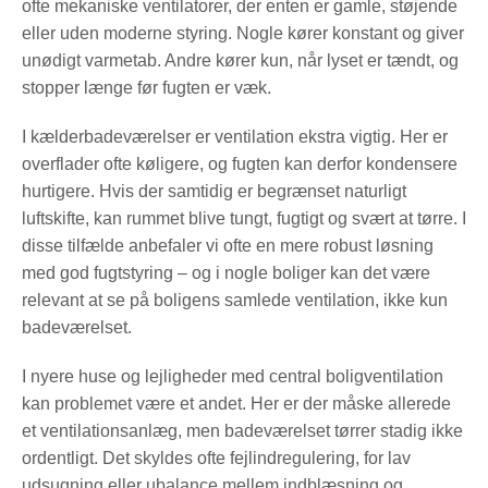
ofte mekaniske ventilatorer, der enten er gamle, støjende
eller uden moderne styring. Nogle kører konstant og giver
unødigt varmetab. Andre kører kun, når lyset er tændt, og
stopper længe før fugten er væk.
I kælderbadeværelser er ventilation ekstra vigtig. Her er
overflader ofte køligere, og fugten kan derfor kondensere
hurtigere. Hvis der samtidig er begrænset naturligt
luftskifte, kan rummet blive tungt, fugtigt og svært at tørre. I
disse tilfælde anbefaler vi ofte en mere robust løsning
med god fugtstyring – og i nogle boliger kan det være
relevant at se på boligens samlede ventilation, ikke kun
badeværelset.
I nyere huse og lejligheder med central boligventilation
kan problemet være et andet. Her er der måske allerede
et ventilationsanlæg, men badeværelset tørrer stadig ikke
ordentligt. Det skyldes ofte fejlindregulering, for lav
udsugning eller ubalance mellem indblæsning og