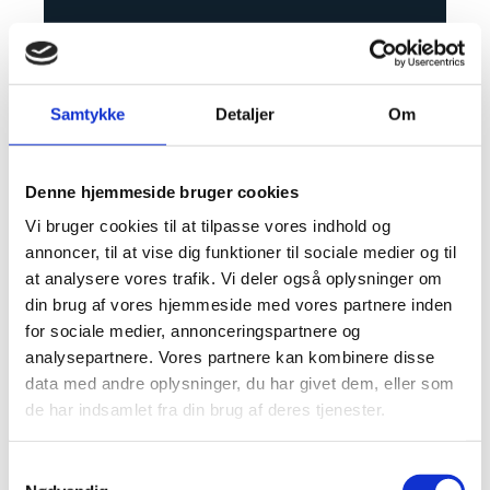
Samtykke
Detaljer
Om
Denne hjemmeside bruger cookies
Vi bruger cookies til at tilpasse vores indhold og
annoncer, til at vise dig funktioner til sociale medier og til
Støjsvag
at analysere vores trafik. Vi deler også oplysninger om
din brug af vores hjemmeside med vores partnere inden
badeværelsesventilator –
for sociale medier, annonceringspartnere og
hvor lavt skal støjniveauet
analysepartnere. Vores partnere kan kombinere disse
være?
data med andre oplysninger, du har givet dem, eller som
de har indsamlet fra din brug af deres tjenester.
Støj er en af de ting, mange først opdager efter
installationen. En ventilator kan have fin kapacitet, men
Samtykkevalg