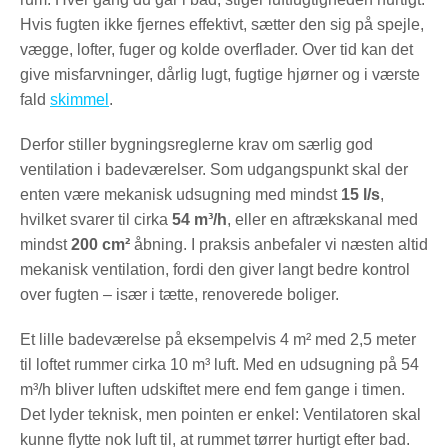
Hvis fugten ikke fjernes effektivt, sætter den sig på spejle,
vægge, lofter, fuger og kolde overflader. Over tid kan det
give misfarvninger, dårlig lugt, fugtige hjørner og i værste
fald
skimmel
.
Derfor stiller bygningsreglerne krav om særlig god
ventilation i badeværelser. Som udgangspunkt skal der
enten være mekanisk udsugning med mindst
15 l/s
,
hvilket svarer til cirka
54 m³/h
, eller en aftrækskanal med
mindst
200 cm²
åbning. I praksis anbefaler vi næsten altid
mekanisk ventilation, fordi den giver langt bedre kontrol
over fugten – især i tætte, renoverede boliger.
Et lille badeværelse på eksempelvis 4 m² med 2,5 meter
til loftet rummer cirka 10 m³ luft. Med en udsugning på 54
m³/h bliver luften udskiftet mere end fem gange i timen.
Det lyder teknisk, men pointen er enkel: Ventilatoren skal
kunne flytte nok luft til, at rummet tørrer hurtigt efter bad.