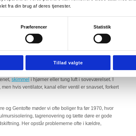
et fra din brug af deres tjenester.
 en nyere lavenergibolig. Et anlæg kan derfor ikke vurderes
 badeværelset, kan skyldes et slidt aggregat i én bolig,
Præferencer
Statistik
riksberg, Østerbro og dele af Amager er mange boliger
fte via skorstene, aftrækskanaler, spalteventiler og
e vinduer, efterisolering, renoverede køkkener og
prindeligt tænkt. Her er viden om
ventilation ældre
Tillad valgte
ed de nye forhold.
kenet,
skimmel
i hjørner eller tung luft i soveværelset. I
en hvis ventilator, kanal eller ventil er snavset, forkert
 og Gentofte møder vi ofte boliger fra før 1970, hvor
 hulmursisolering, tagrenovering og tætte døre er gode
skiftning. Her opstår problemerne ofte i kældre,