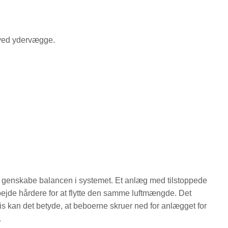
r ved ydervægge.
at genskabe balancen i systemet. Et anlæg med tilstoppede
 arbejde hårdere for at flytte den samme luftmængde. Det
sis kan det betyde, at beboerne skruer ned for anlægget for
.