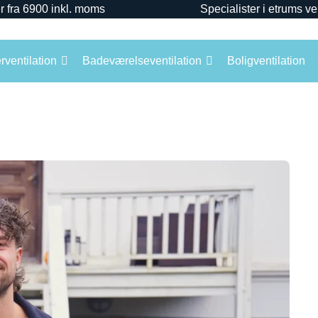
r fra 6900 inkl. moms
Specialister i etrums ve
ventilation
Badeværelseventilation
Boligventilation