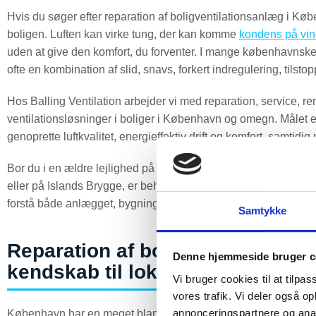
Hvis du søger efter reparation af boligventilationsanlæg i Køben
boligen. Luften kan virke tung, der kan komme
kondens på vin
uden at give den komfort, du forventer. I mange københavnske 
ofte en kombination af slid, snavs, forkert indregulering, tilst
Hos Balling Ventilation arbejder vi med reparation, service, re
ventilationsløsninger i boliger i København og omegn. Målet er 
genoprette luftkvalitet, energieffektiv drift og komfort, samtid
Bor du i en ældre lejlighed på Østerbro, en villa i Vanløse, et
eller på Islands Brygge, er behovet for
boligventilation
ikke det
forstå både anlægget, bygningen og den måde boligen bruges
Samtykke
Reparation af boligventilations
Denne hjemmeside bruger c
kendskab til lokale boligtyper
Vi bruger cookies til at tilpas
vores trafik. Vi deler også 
annonceringspartnere og anal
København har en meget blandet boligmasse, og det har stor be