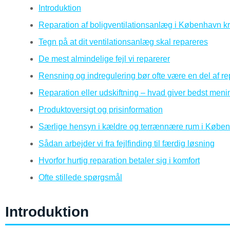
Introduktion
Reparation af boligventilationsanlæg i København kr
Tegn på at dit ventilationsanlæg skal repareres
De mest almindelige fejl vi reparerer
Rensning og indregulering bør ofte være en del af r
Reparation eller udskiftning – hvad giver bedst men
Produktoversigt og prisinformation
Særlige hensyn i kældre og terrænnære rum i Købe
Sådan arbejder vi fra fejlfinding til færdig løsning
Hvorfor hurtig reparation betaler sig i komfort
Ofte stillede spørgsmål
Introduktion