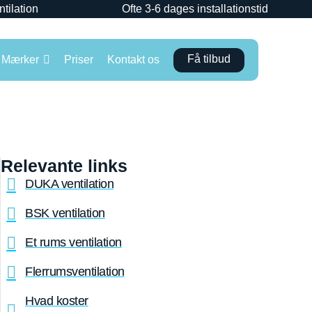
ntilation
Ofte 3-6 dages installationstid
Få tilbud
Mærker
Priser
Kontakt os
Relevante links
DUKA ventilation
BSK ventilation
Et rums ventilation
Flerrumsventilation
Hvad koster