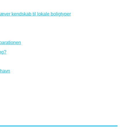
æver kendskab til lokale boligtyper
eparationen
ing?
nhavn