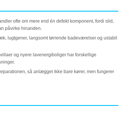
ndler ofte om mere end én defekt komponent, fordi slid,
kan påvirke hinanden.
, træk, lugtgener, langsomt tørrende badeværelser og ustabil
aer og nyere lavenergiboliger har forskellige
sninger.
i reparationen, så anlægget ikke bare kører, men fungerer