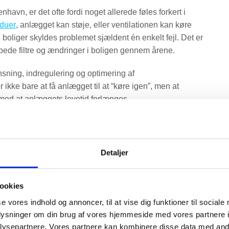
havn, er det ofte fordi noget allerede føles forkert i
duer
, anlægget kan støje, eller ventilationen kan køre
boliger skyldes problemet sjældent én enkelt fejl. Det er
oppede filtre og ændringer i boligen gennem årene.
nsning, indregulering og optimering af
ikke bare at få anlægget til at “køre igen”, men at
ig med at anlæggets levetid forlænges.
 rækkehus i Valby eller en nyere bolig i Nordhavn, Ørestad
 samme. Derfor starter en god reparation altid med at
 på i hverdagen.
Detaljer
anlæg i København kræver
ookies
se vores indhold og annoncer, til at vise dig funktioner til sociale
oplysninger om din brug af vores hjemmeside med vores partnere i
ysepartnere. Vores partnere kan kombinere disse data med andr
tydning for, hvordan ventilationsproblemer opstår. Vi ser