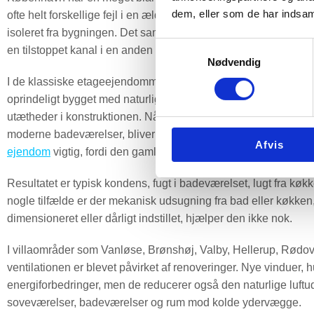
dem, eller som de har indsaml
ofte helt forskellige fejl i en ældre brokvarterslejlighed end i
isoleret fra bygningen. Det samme symptom, for eksempel fugt i
Samtykkevalg
en tilstoppet kanal i en anden og manglende tilluft i en tredje.
Nødvendig
I de klassiske etageejendomme på Nørrebro, Vesterbro, Frede
oprindeligt bygget med naturlig ventilation. Det vil sige luftski
utætheder i konstruktionen. Når der senere er kommet nye tætt
moderne badeværelser, bliver boligen ofte langt tættere end o
Afvis
ejendom
vigtig, fordi den gamle løsning ikke altid kan følge m
Resultatet er typisk kondens, fugt i badeværelset, lugt fra køk
nogle tilfælde er der mekanisk udsugning fra bad eller køkken, m
dimensioneret eller dårligt indstillet, hjælper den ikke nok.
I villaområder som Vanløse, Brønshøj, Valby, Hellerup, Rødovre
ventilationen er blevet påvirket af renoveringer. Nye vinduer,
energiforbedringer, men de reducerer også den naturlige luftud
soveværelser, badeværelser og rum mod kolde ydervægge.