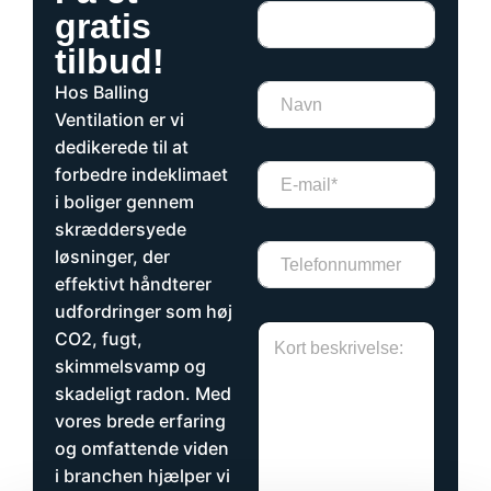
gratis
tilbud!
Hos Balling
N
a
Ventilation er vi
v
dedikerede til at
n
E
forbedre indeklimaet
*
m
*
i boliger gennem
a
skræddersyede
i
T
l
løsninger, der
e
*
effektivt håndterer
l
udfordringer som høj
e
H
f
CO2, fugt,
v
o
skimmelsvamp og
i
n
skadeligt radon. Med
l
n
k
u
vores brede erfaring
e
m
og omfattende viden
y
m
i branchen hjælper vi
d
e