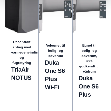
Decentralt
Velegnet til
Egnet til
anlæg med
bolig- og
bolig- og
varmegenvinding
soverum
soverum,
og
ikke
Duka
fugtstyring
godkendt til
TriaAir
One S6
vådrum
NOTUS
Duka
Plus
One S6
Wi-Fi
Plus