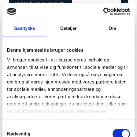
e
r
vores kunder med at
l
skabe et sundere og
s
mere behageligt
e
Kort beskrivelse
r
indeklima.
Samtykke
Detaljer
Om
ø
n
Få et gratis tilbud
Kontakt os hos
s
k
Balling Ventilation for
Denne hjemmeside bruger cookies
e
en uforpligtende
Trustpilot
Vi bruger cookies til at tilpasse vores indhold og
r
samtale eller et tilbud
d
annoncer, til at vise dig funktioner til sociale medier og til
på et nyt
u
at analysere vores trafik. Vi deler også oplysninger om
e
ventilationssystem –
din brug af vores hjemmeside med vores partnere inden
t
vi står klar til at
t
for sociale medier, annonceringspartnere og
hjælpe!
i
analysepartnere. Vores partnere kan kombinere disse
l
Knardrupvej 35b, 3660
data med andre oplysninger, du har givet dem, eller som
b
Stenløse.
de har indsamlet fra din brug af deres tjenester.
u
d
Industriholmen 82,
p
Samtykkevalg
2650 Hvidovre.
å
Nødvendig
?