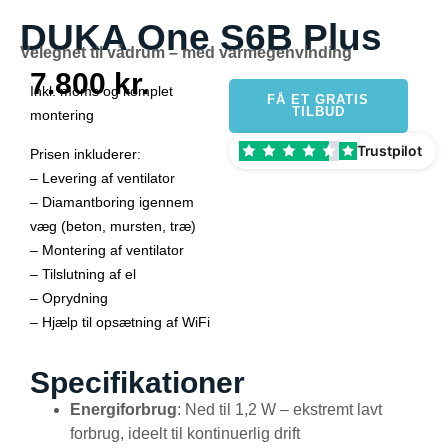
DUKA One S6B Plus
Velegnet til vådrum – med varmegenvinding
7.800 kr.
Inkl. moms og komplet
FÅ ET GRATIS
TILBUD
montering
Trustpilot
Prisen inkluderer:
– Levering af ventilator
– Diamantboring igennem
væg (beton, mursten, træ)
– Montering af ventilator
– Tilslutning af el
– Oprydning
– Hjælp til opsætning af WiFi
Specifikationer
Energiforbrug
: Ned til 1,2 W – ekstremt lavt
forbrug, ideelt til kontinuerlig drift