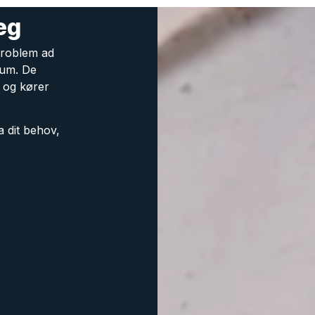
æg
 problem ad
rum. De
 og kører
a dit behov,