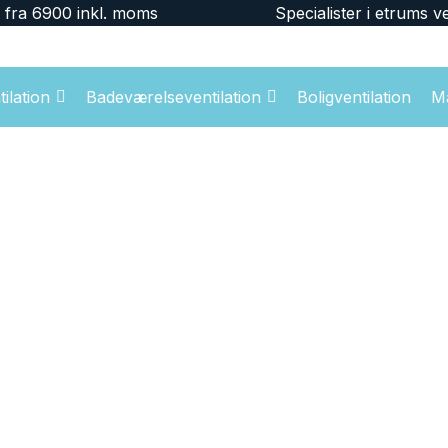
r fra 6900 inkl. moms
Specialister i etrums ve
ilation
Badeværelseventilation
Boligventilation
M
n – enkel