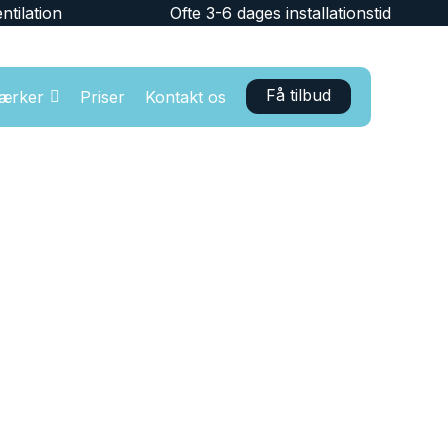
ntilation
Ofte 3-6 dages installationstid
Få tilbud
ærker
Priser
Kontakt os