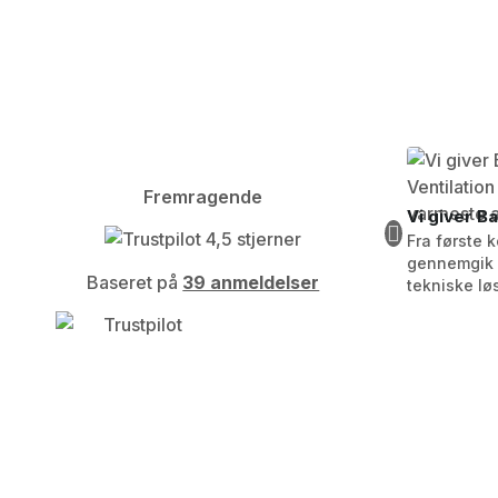
4,7
Fremragende
Vi giver B
Fra første 
gennemgik h
Baseret på
39 anmeldelser
tekniske løs