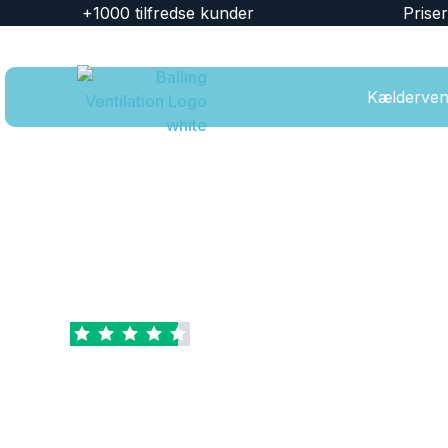
+1000 tilfredse kunder
Prise
Kældervent
Fremragende
Baseret på
39 anmeldelser
DUKA ventilatio