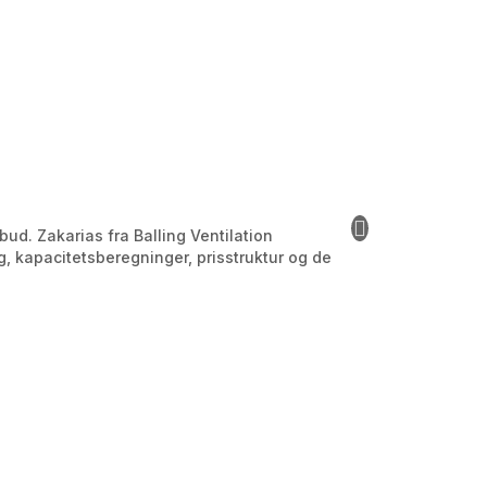
Jeg vil give 10 s
bud. Zakarias fra Balling Ventilation
Yderst god og komm
, kapacitetsberegninger, prisstruktur og de
sætte ind på at hj
til opsætning af 