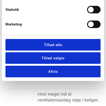
Hvilket netværk bruger Duka og
Statistik
hvilken styring er bedst
Marketing
Montering af ventilationsanlæg
Kolding med rådgivning
Tillad alle
Hvem ejer DUKA og hvad bør du
vide før valg af ventilation
Tillad valgte
Afvis
Ventilator badeværelse batteri
med sikker fugtstyring
Hvor meget må et
ventilationsanlæg støje i boligen