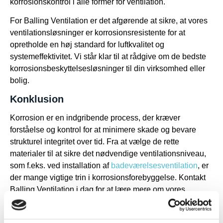
korrosionskontrol i alle former for ventilation.
For Balling Ventilation er det afgørende at sikre, at vores
ventilationsløsninger er korrosionsresistente for at
opretholde en høj standard for luftkvalitet og
systemeffektivitet. Vi står klar til at rådgive om de bedste
korrosionsbeskyttelsesløsninger til din virksomhed eller
bolig.
Konklusion
Korrosion er en indgribende process, der kræver
forståelse og kontrol for at minimere skade og bevare
strukturel integritet over tid. Fra at vælge de rette
materialer til at sikre det nødvendige ventilationsniveau,
som f.eks. ved installation af
badeværelsesventilation
, er
der mange vigtige trin i korrosionsforebyggelse. Kontakt
Balling Ventilation i dag for at lære mere om vores
korrosionsbeskyttende ventilationsløsninger og hvordan
vi kan hjælpe med at forbedre indeklimaet i din ejendom.