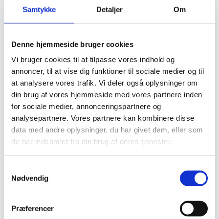
Samtykke
Detaljer
Om
Få et gratis tilbud
Denne hjemmeside bruger cookies
Vi bruger cookies til at tilpasse vores indhold og
annoncer, til at vise dig funktioner til sociale medier og til
at analysere vores trafik. Vi deler også oplysninger om
30 31 32 03
din brug af vores hjemmeside med vores partnere inden
for sociale medier, annonceringspartnere og
analysepartnere. Vores partnere kan kombinere disse
FORRIGE
NÆSTE
Nyttig viden
data med andre oplysninger, du har givet dem, eller som
Montering af ventilationsanlæg
de har indsamlet fra din brug af deres tjenester.
Aabenraa med priser
Samtykkevalg
Nødvendig
Vælg duka flexslange isoleret til
sund ventilation
Præferencer