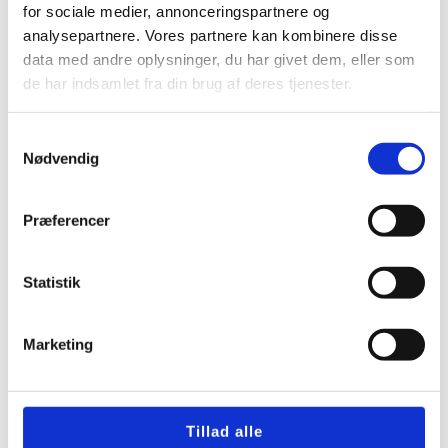
for sociale medier, annonceringspartnere og
analysepartnere. Vores partnere kan kombinere disse
data med andre oplysninger, du har givet dem, eller som
Hvilket netværk bruger Duka og
de har indsamlet fra din brug af deres tjenester.
hvilken styring er bedst
Samtykkevalg
Montering af ventilationsanlæg
Nødvendig
Kolding med rådgivning
Præferencer
Hvem ejer DUKA og hvad bør du
vide før valg af ventilation
Statistik
Ventilator badeværelse batteri
Marketing
med sikker fugtstyring
Tillad alle
Hvor meget må et