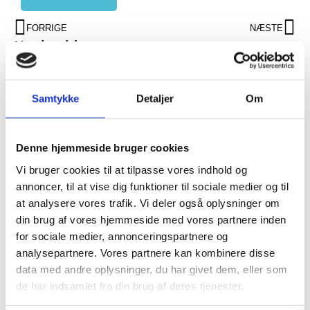
FORRIGE
NÆSTE
Nyttig viden
Montering af ventilationsanlæg
Aabenraa med priser
Samtykke
Detaljer
Om
Vælg duka flexslange isoleret til
sund ventilation
Denne hjemmeside bruger cookies
Vi bruger cookies til at tilpasse vores indhold og
annoncer, til at vise dig funktioner til sociale medier og til
Hvilket netværk bruger Duka og
at analysere vores trafik. Vi deler også oplysninger om
hvilken styring er bedst
din brug af vores hjemmeside med vores partnere inden
for sociale medier, annonceringspartnere og
analysepartnere. Vores partnere kan kombinere disse
Montering af ventilationsanlæg
data med andre oplysninger, du har givet dem, eller som
Kolding med rådgivning
de har indsamlet fra din brug af deres tjenester.