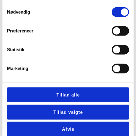
Hvem ejer DUKA og hvad bør du
Samtykkevalg
vide før valg af ventilation
Nødvendig
Præferencer
Ventilator badeværelse batteri
med sikker fugtstyring
Statistik
Hvor meget må et
ventilationsanlæg støje i boligen
Marketing
eco 375 ventilationsanlæg med
Tillad alle
korrekt dimensionering
Tillad valgte
Grad ventilator med
varmegenvinding guide til valg
Afvis