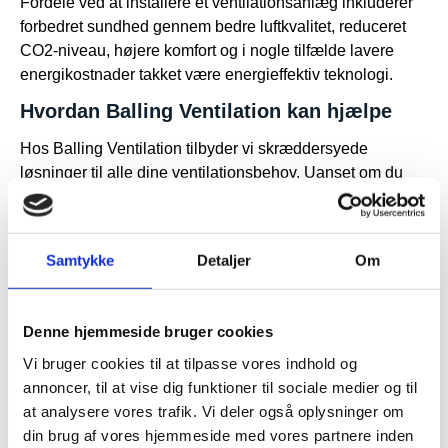
Fordele ved at installere et ventilationsanlæg inkluderer
forbedret sundhed gennem bedre luftkvalitet, reduceret
CO2-niveau, højere komfort og i nogle tilfælde lavere
energikostnader takket være energieffektiv teknologi.
Hvordan Balling Ventilation kan hjælpe
Hos Balling Ventilation tilbyder vi skræddersyede
løsninger til alle dine ventilationsbehov. Uanset om du
har brug for effektiv
kælderventilation
eller et komplet
system til hele bygningen, står vi klar til at hjælpe dig med
at finde den bedste løsning.
Samtykke
Detaljer
Om
Konklusion
Ventilationsanlæg spiller en afgørende rolle i at holde
Denne hjemmeside bruger cookies
vores miljøer sunde og behagelige. Med den rette type og
Vi bruger cookies til at tilpasse vores indhold og
vedligeholdelse kan de hjælpe med at forbedre
annoncer, til at vise dig funktioner til sociale medier og til
luftkvaliteten og reducere energiforbruget. Hvis du leder
at analysere vores trafik. Vi deler også oplysninger om
efter pålidelig vejledning og installation af
din brug af vores hjemmeside med vores partnere inden
ventilationsanlæg, kontakt Balling Ventilation i dag for en