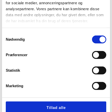
for sociale medier, annonceringspartnere og
førsteklasses service.
analysepartnere. Vores partnere kan kombinere disse
data med andre oplysninger, du har givet dem, eller som
de har indsamlet fra din brug af deres tjenester.
Få et gratis tilbud
Samtykkevalg
Nødvendig
30 31 32 03
Præferencer
FORRIGE
NÆSTE
Statistik
Nyttig viden
DUKA alarm blinker få hjælp til
Marketing
fejl og filterservice
Udsugning badeværelse Harald
Tillad alle
Nyborg med faglig hjælp