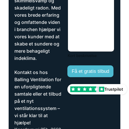
skimmelsvamp og
i
n
skadeligt radon. Med
l
n
k
u
vores brede erfaring
e
m
og omfattende viden
y
m
i branchen hjælper vi
d
e
e
r
vores kunder med at
l
skabe et sundere og
s
mere behageligt
e
Kort beskrivelse
r
indeklima.
ø
n
Få et gratis tilbud
Kontakt os hos
s
k
Balling Ventilation for
e
en uforpligtende
Trustpilot
r
samtale eller et tilbud
d
på et nyt
u
e
ventilationssystem –
t
vi står klar til at
t
hjælpe!
i
l