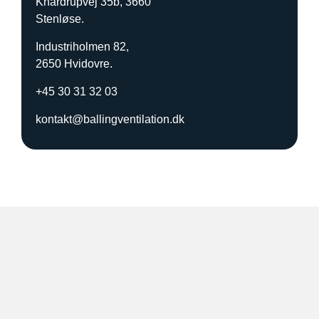
Knardrupvej 35b, 3660
b
Stenløse.
u
d
Industriholmen 82,
p
2650 Hvidovre.
å
?
+45 30 31 32 03
*
kontakt@ballingventilation.dk