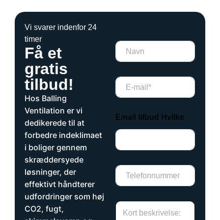
Vi svarer indenfor 24
timer
N
Få et
a
v
gratis
n
tilbud!
E
*
m
*
Hos Balling
a
i
Ventilation er vi
Email tilbud Hvilke
l
dedikerede til at
*
forbedre indeklimaet
i boliger gennem
skræddersyede
T
løsninger, der
e
effektivt håndterer
l
udfordringer som høj
e
H
f
CO2, fugt,
v
o