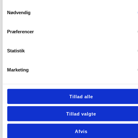
Tilsluttes med strøm (230V) og op til 90%
Samtykkevalg
Nødvendig
varmegenvinding
Støvsvag
Præferencer
Automatisk fugtsensor
Betjeningen via fjernbetjening og Wi-
Statistik
fi/App. Flere enheder kan kontrolleres via
Wi-fi
Marketing
Godkendt til badeværelse (IPX4)
Night Mode/lydløs nattetilstand, lavt
strømforbrug og mindre varmespild
Tillad alle
Se produkt
Tillad valgte
Afvis