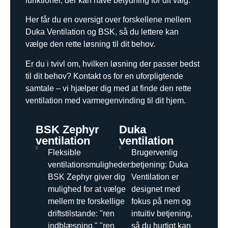
funktioner, der kan have betydning for dit valg.
Her får du en oversigt over forskellene mellem
Duka Ventilation og BSK, så du lettere kan
vælge den rette løsning til dit behov.
Er du i tvivl om, hvilken løsning der passer bedst
til dit behov? Kontakt os for en uforpligtende
samtale – vi hjælper dig med at finde den rette
ventilation med varmegenvinding til dit hjem.
BSK Zephyr
Duka
ventilation
ventilation
Fleksible
Brugervenlig
ventilationsmuligheder:
betjening: Duka
BSK Zephyr giver dig
Ventilation er
mulighed for at vælge
designet med
mellem tre forskellige
fokus på nem og
driftstilstande: "ren
intuitiv betjening,
indblæsning," "ren
så du hurtigt kan