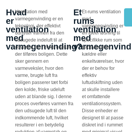
Hvad
Et
Ventilation med
Et-rums ventilation
er
varmegenvinding er en
rums
med
teknologi, der effektivt
varmegenvinding er
ventilation
ventilation
udnytter varmen fra den
en ideel løsning til
med
med
udsugede indeluft til at
specifikke rum som
varmegenvinding?
varmegenvind
opvarme den friske udeluft,
badeværelser,
der tilføres boligen. Dette
kældre eller
sker gennem en
enkeltværelser, hvor
varmeveksler, hvor den
der er behov for
varme, brugte luft fra
effektiv
boligen passerer tæt forbi
luftudskiftning uden
den kolde, friske udeluft
at skulle installere
uden at blande sig. I denne
et omfattende
proces overføres varmen fra
ventilationssystem.
den udsugede luft til den
Disse enheder er
indkommende luft, hvilket
designet til at passe
resulterer i en betydelig
diskret ind i rummet
reduktion af varmetab og
med minimal visuel