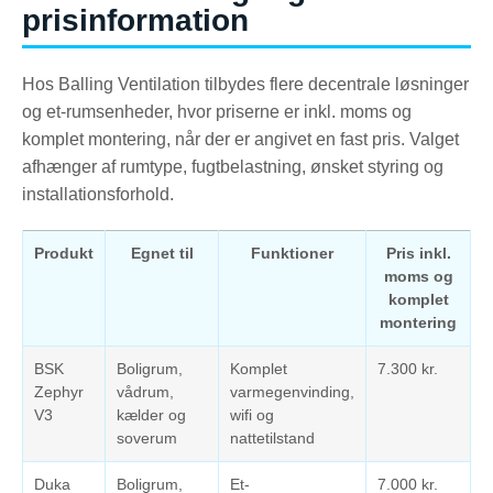
prisinformation
Hos Balling Ventilation tilbydes flere decentrale løsninger
og et-rumsenheder, hvor priserne er inkl. moms og
komplet montering, når der er angivet en fast pris. Valget
afhænger af rumtype, fugtbelastning, ønsket styring og
installationsforhold.
Produkt
Egnet til
Funktioner
Pris inkl.
moms og
komplet
montering
BSK
Boligrum,
Komplet
7.300 kr.
Zephyr
vådrum,
varmegenvinding,
V3
kælder og
wifi og
soverum
nattetilstand
Duka
Boligrum,
Et-
7.000 kr.