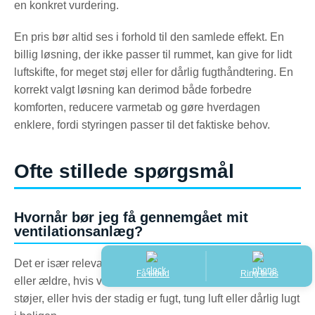
en konkret vurdering.
En pris bør altid ses i forhold til den samlede effekt. En
billig løsning, der ikke passer til rummet, kan give for lidt
luftskifte, for meget støj eller for dårlig fugthåndtering. En
korrekt valgt løsning kan derimod både forbedre
komforten, reducere varmetab og gøre hverdagen
enklere, fordi styringen passer til det faktiske behov.
Ofte stillede spørgsmål
Hvornår bør jeg få gennemgået mit
ventilationsanlæg?
Det er især relevant, hvis anlægget er 8–10 år gammelt
Få tilbud
Ring til os
eller ældre, hvis varmeforbruget er højt, hvis anlægget
støjer, eller hvis der stadig er fugt, tung luft eller dårlig lugt