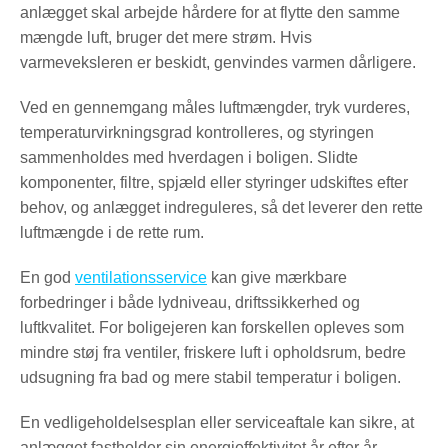
anlægget skal arbejde hårdere for at flytte den samme
mængde luft, bruger det mere strøm. Hvis
varmeveksleren er beskidt, genvindes varmen dårligere.
Ved en gennemgang måles luftmængder, tryk vurderes,
temperaturvirkningsgrad kontrolleres, og styringen
sammenholdes med hverdagen i boligen. Slidte
komponenter, filtre, spjæld eller styringer udskiftes efter
behov, og anlægget indreguleres, så det leverer den rette
luftmængde i de rette rum.
En god
ventilationsservice
kan give mærkbare
forbedringer i både lydniveau, driftssikkerhed og
luftkvalitet. For boligejeren kan forskellen opleves som
mindre støj fra ventiler, friskere luft i opholdsrum, bedre
udsugning fra bad og mere stabil temperatur i boligen.
En vedligeholdelsesplan eller serviceaftale kan sikre, at
anlægget fastholder sin energieffektivitet år efter år.