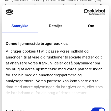
hvor radiatorer eller gulvvarme arbejder for at varme luft
op, som hurtigt forsvinder ud gennem udsugningen.
Et ventilationsanlæg med mindst 85 % varmegenvinding
Samtykke
Detaljer
Om
kan i et typisk enfamiliehus på 140–180 m² give årlige
energibesparelser omkring 6.000 kWh. Med højeffektive
anlæg med varmegenvinding op til ca. 96 % kan effekten
Denne hjemmeside bruger cookies
være endnu bedre, afhængigt af bolig, brugsmønster og
Vi bruger cookies til at tilpasse vores indhold og
eksisterende ventilation.
annoncer, til at vise dig funktioner til sociale medier og til
at analysere vores trafik. Vi deler også oplysninger om
Varmegenvinding fungerer ved, at den varme
din brug af vores hjemmeside med vores partnere inden
udsugningsluft overfører energi til den friske
for sociale medier, annonceringspartnere og
indblæsningsluft, uden at luften blandes. På den måde får
analysepartnere. Vores partnere kan kombinere disse
boligen frisk luft ind, men uden samme varmetab som ved
data med andre oplysninger, du har givet dem, eller som
traditionel udluftning eller simpel udsugning.
de har indsamlet fra din brug af deres tjenester.
Løsningen bør altid dimensioneres efter boligens
Samtykkevalg
størrelse, isoleringsgrad, rumfordeling og antal beboere. I