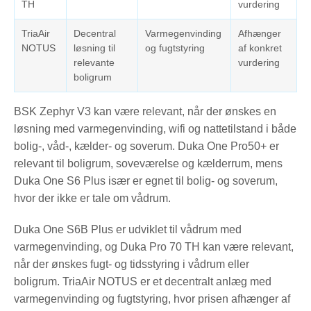
TH
vurdering
TriaAir
Decentral
Varmegenvinding
Afhænger
NOTUS
løsning til
og fugtstyring
af konkret
relevante
vurdering
boligrum
BSK Zephyr V3 kan være relevant, når der ønskes en
løsning med varmegenvinding, wifi og nattetilstand i både
bolig-, våd-, kælder- og soverum. Duka One Pro50+ er
relevant til boligrum, soveværelse og kælderrum, mens
Duka One S6 Plus især er egnet til bolig- og soverum,
hvor der ikke er tale om vådrum.
Duka One S6B Plus er udviklet til vådrum med
varmegenvinding, og Duka Pro 70 TH kan være relevant,
når der ønskes fugt- og tidsstyring i vådrum eller
boligrum. TriaAir NOTUS er et decentralt anlæg med
varmegenvinding og fugtstyring, hvor prisen afhænger af