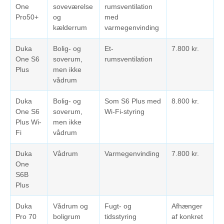
One
soveværelse
rumsventilation
Pro50+
og
med
kælderrum
varmegenvinding
Duka
Bolig- og
Et-
7.800 kr.
One S6
soverum,
rumsventilation
Plus
men ikke
vådrum
Duka
Bolig- og
Som S6 Plus med
8.800 kr.
One S6
soverum,
Wi-Fi-styring
Plus Wi-
men ikke
Fi
vådrum
Duka
Vådrum
Varmegenvinding
7.800 kr.
One
S6B
Plus
Duka
Vådrum og
Fugt- og
Afhænger
Pro 70
boligrum
tidsstyring
af konkret