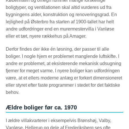
København og omegn rummer mange forskellige
boligtyper, og ventilationen skal altid vurderes ud fra
bygningens alder, konstruktion og renoveringsgrad. En
lejlighed på Østerbro fra starten af 1900-tallet har helt
andre udfordringer end en murermestervilla i Vanløse
eller et tæt, nyere rækkehus på Amager.
Derfor findes der ikke én løsning, der passer til alle
boliger. I nogle hjem er problemet manglende luftskifte. I
andre er problemet, at eksisterende mekanisk udsugning
fjerner for meget varme. I nyere boliger kan udfordringen
være, at et ellers moderne anlæg er forkert dimensioneret
eller styret efter faste programmer i stedet for det faktiske
behov.
Ældre boliger før ca. 1970
I ældre villakvarterer i eksempelvis Brønshøj, Valby,
Vanløse, Hellerup og dele af Frederiksberg ses ofte