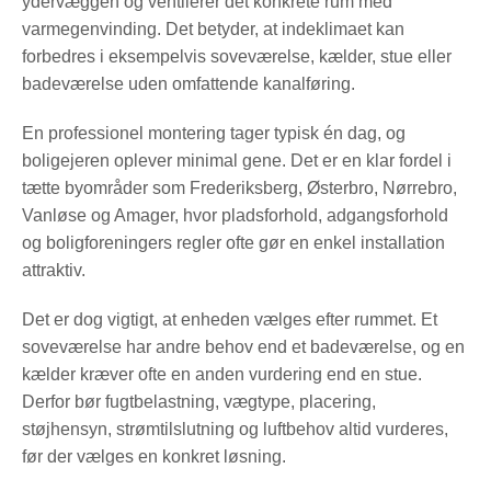
ydervæggen og ventilerer det konkrete rum med
varmegenvinding. Det betyder, at indeklimaet kan
forbedres i eksempelvis soveværelse, kælder, stue eller
badeværelse uden omfattende kanalføring.
En professionel montering tager typisk én dag, og
boligejeren oplever minimal gene. Det er en klar fordel i
tætte byområder som Frederiksberg, Østerbro, Nørrebro,
Vanløse og Amager, hvor pladsforhold, adgangsforhold
og boligforeningers regler ofte gør en enkel installation
attraktiv.
Det er dog vigtigt, at enheden vælges efter rummet. Et
soveværelse har andre behov end et badeværelse, og en
kælder kræver ofte en anden vurdering end en stue.
Derfor bør fugtbelastning, vægtype, placering,
støjhensyn, strømtilslutning og luftbehov altid vurderes,
før der vælges en konkret løsning.