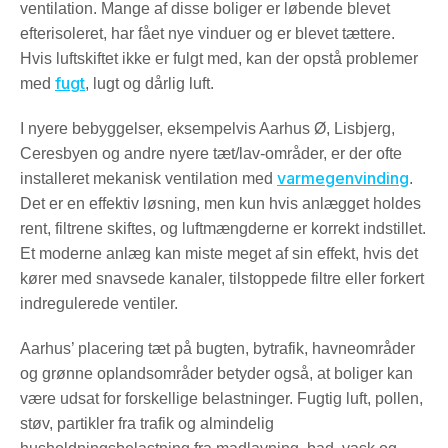
ventilation. Mange af disse boliger er løbende blevet
efterisoleret, har fået nye vinduer og er blevet tættere.
Hvis luftskiftet ikke er fulgt med, kan der opstå problemer
fugt
med
, lugt og dårlig luft.
I nyere bebyggelser, eksempelvis Aarhus Ø, Lisbjerg,
Ceresbyen og andre nyere tæt/lav-områder, er der ofte
varmegenvinding
installeret mekanisk ventilation med
.
Det er en effektiv løsning, men kun hvis anlægget holdes
rent, filtrene skiftes, og luftmængderne er korrekt indstillet.
Et moderne anlæg kan miste meget af sin effekt, hvis det
kører med snavsede kanaler, tilstoppede filtre eller forkert
indregulerede ventiler.
Aarhus’ placering tæt på bugten, bytrafik, havneområder
og grønne oplandsområder betyder også, at boliger kan
være udsat for forskellige belastninger. Fugtig luft, pollen,
støv, partikler fra trafik og almindelig