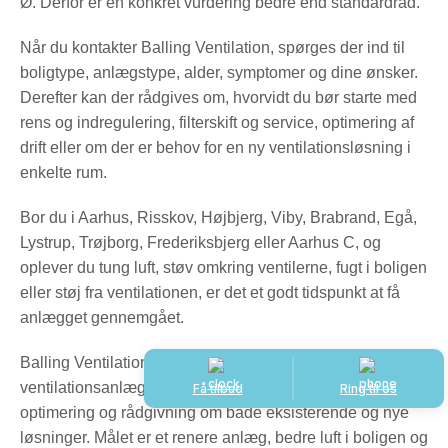
Ø. Derfor er en konkret vurdering bedre end standardråd.
Når du kontakter Balling Ventilation, spørges der ind til
boligtype, anlægstype, alder, symptomer og dine ønsker.
Derefter kan der rådgives om, hvorvidt du bør starte med
rens og indregulering, filterskift og service, optimering af
drift eller om der er behov for en ny ventilationsløsning i
enkelte rum.
Bor du i Aarhus, Risskov, Højbjerg, Viby, Brabrand, Egå,
Lystrup, Trøjborg, Frederiksbjerg eller Aarhus C, og
oplever du tung luft, støv omkring ventilerne, fugt i boligen
eller støj fra ventilationen, er det et godt tidspunkt at få
anlægget gennemgået.
Balling Ventilation hjælper med professionel rens af
ventilationsanlæg i Aarhus, service, indregulering,
Få tilbud
Ring til os
optimering og rådgivning om både eksisterende og nye
løsninger. Målet er et renere anlæg, bedre luft i boligen og