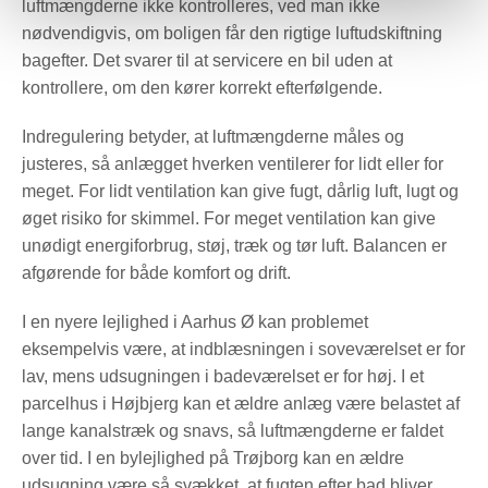
luftmængderne ikke kontrolleres, ved man ikke
nødvendigvis, om boligen får den rigtige luftudskiftning
bagefter. Det svarer til at servicere en bil uden at
kontrollere, om den kører korrekt efterfølgende.
Indregulering betyder, at luftmængderne måles og
justeres, så anlægget hverken ventilerer for lidt eller for
meget. For lidt ventilation kan give fugt, dårlig luft, lugt og
øget risiko for skimmel. For meget ventilation kan give
unødigt energiforbrug, støj, træk og tør luft. Balancen er
afgørende for både komfort og drift.
I en nyere lejlighed i Aarhus Ø kan problemet
eksempelvis være, at indblæsningen i soveværelset er for
lav, mens udsugningen i badeværelset er for høj. I et
parcelhus i Højbjerg kan et ældre anlæg være belastet af
lange kanalstræk og snavs, så luftmængderne er faldet
over tid. I en bylejlighed på Trøjborg kan en ældre
udsugning være så svækket, at fugten efter bad bliver