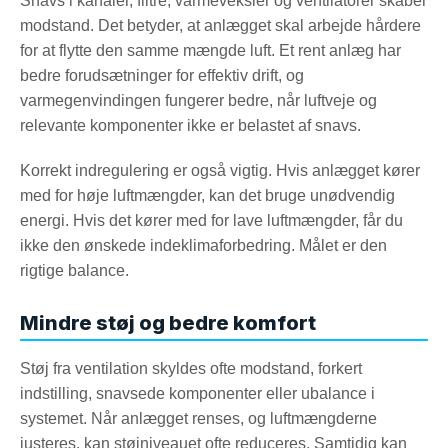
Snavs i kanaler, filtre, varmeveksler og ventilatorer skaber
modstand. Det betyder, at anlægget skal arbejde hårdere
for at flytte den samme mængde luft. Et rent anlæg har
bedre forudsætninger for effektiv drift, og
varmegenvindingen fungerer bedre, når luftveje og
relevante komponenter ikke er belastet af snavs.
Korrekt indregulering er også vigtig. Hvis anlægget kører
med for høje luftmængder, kan det bruge unødvendig
energi. Hvis det kører med for lave luftmængder, får du
ikke den ønskede indeklimaforbedring. Målet er den
rigtige balance.
Mindre støj og bedre komfort
Støj fra ventilation skyldes ofte modstand, forkert
indstilling, snavsede komponenter eller ubalance i
systemet. Når anlægget renses, og luftmængderne
justeres, kan støjniveauet ofte reduceres. Samtidig kan