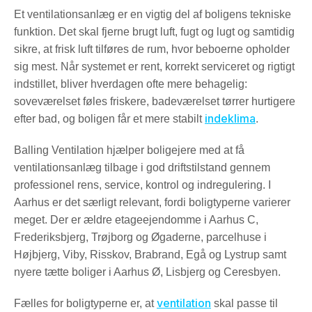
Et ventilationsanlæg er en vigtig del af boligens tekniske
funktion. Det skal fjerne brugt luft, fugt og lugt og samtidig
sikre, at frisk luft tilføres de rum, hvor beboerne opholder
sig mest. Når systemet er rent, korrekt serviceret og rigtigt
indstillet, bliver hverdagen ofte mere behagelig:
soveværelset føles friskere, badeværelset tørrer hurtigere
indeklima
efter bad, og boligen får et mere stabilt
.
Balling Ventilation hjælper boligejere med at få
ventilationsanlæg tilbage i god driftstilstand gennem
professionel rens, service, kontrol og indregulering. I
Aarhus er det særligt relevant, fordi boligtyperne varierer
meget. Der er ældre etageejendomme i Aarhus C,
Frederiksbjerg, Trøjborg og Øgaderne, parcelhuse i
Højbjerg, Viby, Risskov, Brabrand, Egå og Lystrup samt
nyere tætte boliger i Aarhus Ø, Lisbjerg og Ceresbyen.
ventilation
Fælles for boligtyperne er, at
skal passe til