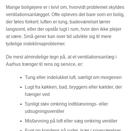
Mange boligejere er i tvivl om, hvorvidt problemet skyldes
ventilationsanlægget. Ofte opleves det bare som en bolig,
der føles forkert: luften er tung, badeværelset tørrer
langsomt, eller der opstår lugt i rum, hvor den ikke plejer
at være. Små gener kan over tid udvikle sig til mere
tydelige indeklimaproblemer.
De mest almindelige tegn på, at et ventilationsanlæg i
Aarhus trænger til rens og service, er:
Tung eller indelukket luft, særligt om morgenen
Lugt fra køkken, bad, bryggers eller kælder, der
hænger ved
Synligt støv omkring indblæsnings- eller
udsugningsventiler
Misfarvning på loft eller væg omkring ventiler
Fugt og kondens på ruder, især i soveværelser