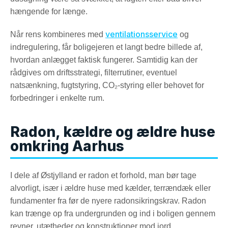
hængende for længe.
ventilationsservice
Når rens kombineres med
og
indregulering, får boligejeren et langt bedre billede af,
hvordan anlægget faktisk fungerer. Samtidig kan der
rådgives om driftsstrategi, filterrutiner, eventuel
natsænkning, fugtstyring, CO₂-styring eller behovet for
forbedringer i enkelte rum.
Radon, kældre og ældre huse
omkring Aarhus
I dele af Østjylland er radon et forhold, man bør tage
alvorligt, især i ældre huse med kælder, terrændæk eller
fundamenter fra før de nyere radonsikringskrav. Radon
kan trænge op fra undergrunden og ind i boligen gennem
revner, utætheder og konstruktioner mod jord.