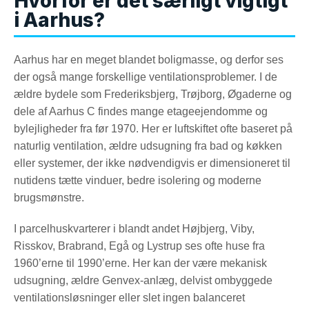
Hvorfor er det særligt vigtigt
i Aarhus?
Aarhus har en meget blandet boligmasse, og derfor ses
der også mange forskellige ventilationsproblemer. I de
ældre bydele som Frederiksbjerg, Trøjborg, Øgaderne og
dele af Aarhus C findes mange etageejendomme og
bylejligheder fra før 1970. Her er luftskiftet ofte baseret på
naturlig ventilation, ældre udsugning fra bad og køkken
eller systemer, der ikke nødvendigvis er dimensioneret til
nutidens tætte vinduer, bedre isolering og moderne
brugsmønstre.
I parcelhuskvarterer i blandt andet Højbjerg, Viby,
Risskov, Brabrand, Egå og Lystrup ses ofte huse fra
1960’erne til 1990’erne. Her kan der være mekanisk
udsugning, ældre Genvex-anlæg, delvist ombyggede
ventilationsløsninger eller slet ingen balanceret