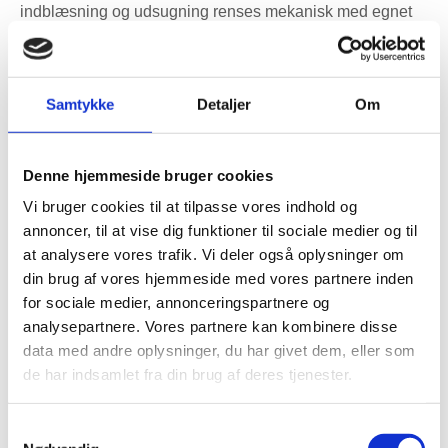
indblæsning og udsugning renses mekanisk med egnet
udstyr, så støv, pollen, partikler og ophobet snavs fjernes
fra systemet.
Samtykke
Detaljer
Om
De tilgængelige dele i aggregatet kontrolleres også. Det
kan blandt andet være varmeveksler, ventilatorhjul,
kondensbakker og filtersektioner. Hvis disse dele er
Denne hjemmeside bruger cookies
snavsede, kan det påvirke luftmængder, støj,
Vi bruger cookies til at tilpasse vores indhold og
energiforbrug og varmegenvinding. Filtre kontrolleres og
annoncer, til at vise dig funktioner til sociale medier og til
udskiftes efter behov, og der kan rådgives om filtertype,
at analysere vores trafik. Vi deler også oplysninger om
eksempelvis hvis der er pollenallergi i familien, eller hvis
din brug af vores hjemmeside med vores partnere inden
boligen ligger tæt på trafikerede veje som Randersvej,
for sociale medier, annonceringspartnere og
Viborgvej, Ringgaden eller indfaldsveje omkring Aarhus.
analysepartnere. Vores partnere kan kombinere disse
data med andre oplysninger, du har givet dem, eller som
Efter rens anbefales kontrol af luftmængderne. Når snavs
de har indsamlet fra din brug af deres tjenester.
fjernes, kan luftstrømmen ændre sig, og hvis ventiler
tidligere er blevet justeret uden måling, kan balancen
indregulering af
være forkert. Med korrekt
Samtykkevalg