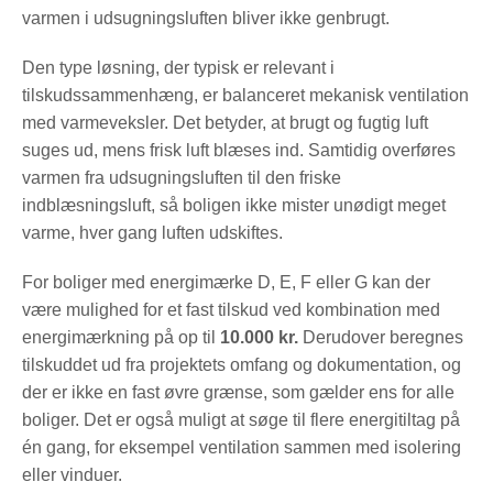
varmen i udsugningsluften bliver ikke genbrugt.
Den type løsning, der typisk er relevant i
tilskudssammenhæng, er balanceret mekanisk ventilation
med varmeveksler. Det betyder, at brugt og fugtig luft
suges ud, mens frisk luft blæses ind. Samtidig overføres
varmen fra udsugningsluften til den friske
indblæsningsluft, så boligen ikke mister unødigt meget
varme, hver gang luften udskiftes.
For boliger med energimærke D, E, F eller G kan der
være mulighed for et fast tilskud ved kombination med
energimærkning på op til
10.000 kr.
Derudover beregnes
tilskuddet ud fra projektets omfang og dokumentation, og
der er ikke en fast øvre grænse, som gælder ens for alle
boliger. Det er også muligt at søge til flere energitiltag på
én gang, for eksempel ventilation sammen med isolering
eller vinduer.