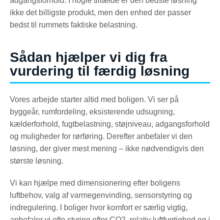
adgangsforhold. I nogle tilfælde er den bedste løsning
ikke det billigste produkt, men den enhed der passer
bedst til rummets faktiske belastning.
Sådan hjælper vi dig fra
vurdering til færdig løsning
Vores arbejde starter altid med boligen. Vi ser på
byggeår, rumfordeling, eksisterende udsugning,
kælderforhold, fugtbelastning, støjniveau, adgangsforhold
og muligheder for rørføring. Derefter anbefaler vi den
løsning, der giver mest mening – ikke nødvendigvis den
største løsning.
Vi kan hjælpe med dimensionering efter boligens
luftbehov, valg af varmegenvinding, sensorstyring og
indregulering. I boliger hvor komfort er særlig vigtig,
anbefaler vi ofte styring efter CO2, relativ luftfugtighed og i