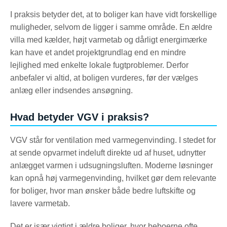
I praksis betyder det, at to boliger kan have vidt forskellige
muligheder, selvom de ligger i samme område. En ældre
villa med kælder, højt varmetab og dårligt energimærke
kan have et andet projektgrundlag end en mindre
lejlighed med enkelte lokale fugtproblemer. Derfor
anbefaler vi altid, at boligen vurderes, før der vælges
anlæg eller indsendes ansøgning.
Hvad betyder VGV i praksis?
VGV står for ventilation med varmegenvinding. I stedet for
at sende opvarmet indeluft direkte ud af huset, udnytter
anlægget varmen i udsugningsluften. Moderne løsninger
kan opnå høj varmegenvinding, hvilket gør dem relevante
for boliger, hvor man ønsker både bedre luftskifte og
lavere varmetab.
Det er især vigtigt i ældre boliger, hvor beboerne ofte