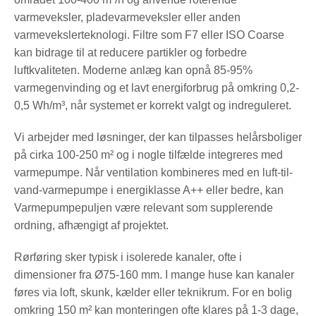
varmeveksler, pladevarmeveksler eller anden
varmevekslerteknologi. Filtre som F7 eller ISO Coarse
kan bidrage til at reducere partikler og forbedre
luftkvaliteten. Moderne anlæg kan opnå 85-95%
varmegenvinding og et lavt energiforbrug på omkring 0,2-
0,5 Wh/m³, når systemet er korrekt valgt og indreguleret.
Vi arbejder med løsninger, der kan tilpasses helårsboliger
på cirka 100-250 m² og i nogle tilfælde integreres med
varmepumpe. Når ventilation kombineres med en luft-til-
vand-varmepumpe i energiklasse A++ eller bedre, kan
Varmepumpepuljen være relevant som supplerende
ordning, afhængigt af projektet.
Rørføring sker typisk i isolerede kanaler, ofte i
dimensioner fra Ø75-160 mm. I mange huse kan kanaler
føres via loft, skunk, kælder eller teknikrum. For en bolig
omkring 150 m² kan monteringen ofte klares på 1-3 dage,