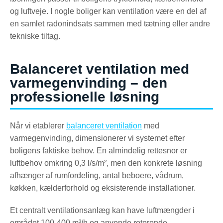
og luftveje. I nogle boliger kan ventilation være en del af
en samlet radonindsats sammen med tætning eller andre
tekniske tiltag.
Balanceret ventilation med
varmegenvinding – den
professionelle løsning
Når vi etablerer
balanceret ventilation
med
varmegenvinding, dimensionerer vi systemet efter
boligens faktiske behov. En almindelig rettesnor er
luftbehov omkring 0,3 l/s/m², men den konkrete løsning
afhænger af rumfordeling, antal beboere, vådrum,
køkken, kælderforhold og eksisterende installationer.
Et centralt ventilationsanlæg kan have luftmængder i
området 100-400 m³/h og anvende roterende