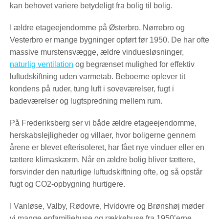
kan behovet variere betydeligt fra bolig til bolig.
I ældre etageejendomme på Østerbro, Nørrebro og
Vesterbro er mange bygninger opført før 1950. De har ofte
massive murstensvægge, ældre vinduesløsninger,
naturlig ventilation
og begrænset mulighed for effektiv
luftudskiftning uden varmetab. Beboerne oplever tit
kondens på ruder, tung luft i soveværelser, fugt i
badeværelser og lugtspredning mellem rum.
På Frederiksberg ser vi både ældre etageejendomme,
herskabslejligheder og villaer, hvor boligerne gennem
årene er blevet efterisoleret, har fået nye vinduer eller en
tættere klimaskærm. Når en ældre bolig bliver tættere,
forsvinder den naturlige luftudskiftning ofte, og så opstår
fugt og CO2-opbygning hurtigere.
I Vanløse, Valby, Rødovre, Hvidovre og Brønshøj møder
vi mange enfamiliehuse og rækkehuse fra 1950’erne,