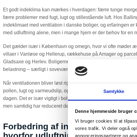
Et godt indeklima kan mærkes i hverdagen: færre tunge morgene
færre problemer med fugt, lugt og stillestående luft. Hos Balli
indeklimaet med ventilation i danske boliger, og erfaringen er
med udluftning alene, men i mange hjem er der behov for en mer
Det gælder især i København og omegn, hvor vi ofte møder æld
villaer i Vanløse og Hellerup, rækkehuse på Amager og parcel
Gladsaxe og Herlev. Boligerne er forskellige, men problemet går 
belastning – særligt i soveværelser, kældre, badeværelser og
Når ventilationen bliver løst rigtigt, får du ikke bare friskere luf
pollen, lugt og varmeudslip, og du slipper for at være afhæng
Samtykke
dagen. Det er især vigtigt i boliger, hvor nye vinduer, efterisole
men samtidig har reduceret den naturlige luftudskiftning.
Denne hjemmeside bruger c
Vi bruger cookies til at tilpas
Forbedring af indeklimaet med ve
vores trafik. Vi deler også 
hvorfor udluftning ofte ikke er n
annonceringspartnere og anal