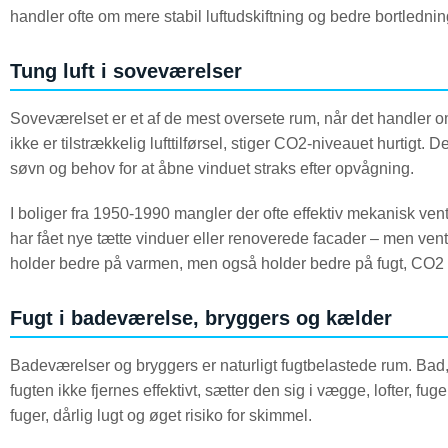
handler ofte om mere stabil luftudskiftning og bedre bortledning 
Tung luft i soveværelser
Soveværelset er et af de mest oversete rum, når det handler o
ikke er tilstrækkelig lufttilførsel, stiger CO2-niveauet hurtigt.
søvn og behov for at åbne vinduet straks efter opvågning.
I boliger fra 1950-1990 mangler der ofte effektiv mekanisk vent
har fået nye tætte vinduer eller renoverede facader – men venti
holder bedre på varmen, men også holder bedre på fugt, CO2 o
Fugt i badeværelse, bryggers og kælder
Badeværelser og bryggers er naturligt fugtbelastede rum. Bad, 
fugten ikke fjernes effektivt, sætter den sig i vægge, lofter, fu
fuger, dårlig lugt og øget risiko for skimmel.