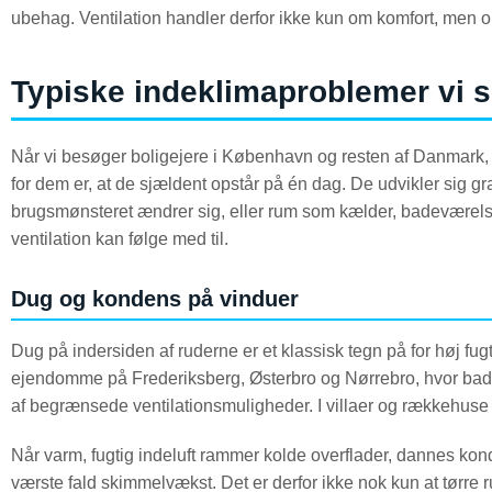
ubehag. Ventilation handler derfor ikke kun om komfort, men o
Typiske indeklimaproblemer vi s
Når vi besøger boligejere i København og resten af Danmark, 
for dem er, at de sjældent opstår på én dag. De udvikler sig gr
brugsmønsteret ændrer sig, eller rum som kælder, badeværel
ventilation kan følge med til.
Dug og kondens på vinduer
Dug på indersiden af ruderne er et klassisk tegn på for høj fugt e
ejendomme på Frederiksberg, Østerbro og Nørrebro, hvor bad
af begrænsede ventilationsmuligheder. I villaer og rækkehuse 
Når varm, fugtig indeluft rammer kolde overflader, dannes kond
værste fald skimmelvækst. Det er derfor ikke nok kun at tørre