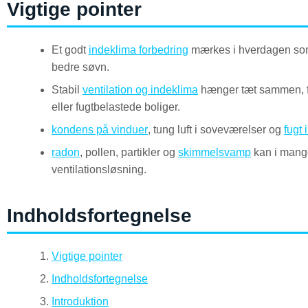
Vigtige pointer
Et godt
indeklima forbedring
mærkes i hverdagen som f
bedre søvn.
Stabil
ventilation og indeklima
hænger tæt sammen, for
eller fugtbelastede boliger.
kondens på vinduer
, tung luft i soveværelser og
fugt 
radon
, pollen, partikler og
skimmelsvamp
kan i mange
ventilationsløsning.
Indholdsfortegnelse
Vigtige pointer
Indholdsfortegnelse
Introduktion