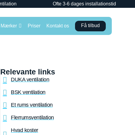
ntilation
Ofte 3-6 dages installationstid
Få tilbud
Mærker
Priser
Kontakt os
Relevante links
DUKA ventilation
BSK ventilation
Et rums ventilation
Flerrumsventilation
Hvad koster