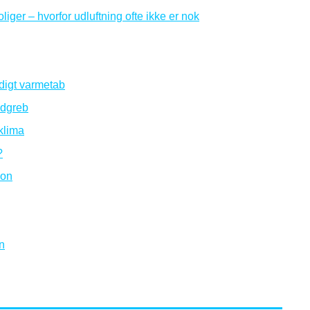
iger – hvorfor udluftning ofte ikke er nok
ødigt varmetab
ndgreb
eklima
?
ion
n