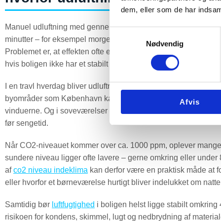
dem, eller som de har indsaml
Manuel udluftning med gennemtræk er stadig en god vane. Vi an
Samtykkevalg
minutter – for eksempel morgen, eftermiddag og aften. Det hjæl
Nødvendig
Problemet er, at effekten ofte er kortvarig. Når vinduerne lukk
hvis boligen ikke har et stabilt grundluftskifte.
I en travl hverdag bliver udluftningen glemt. Om vinteren hold
byområder som København kan støj, trafik, pollen og partikelfo
Afvis
vinduerne. Og i soveværelser med lukket dør kan CO2-niveauet s
før sengetid.
Når CO2-niveauet kommer over ca. 1000 ppm, oplever mange træ
sundere niveau ligger ofte lavere – gerne omkring eller under
af
co2 niveau indeklima
kan derfor være en praktisk måde at f
eller hvorfor et børneværelse hurtigt bliver indelukket om natte
Samtidig bør
luftfugtighed
i boligen helst ligge stabilt omkring
risikoen for kondens, skimmel, lugt og nedbrydning af material