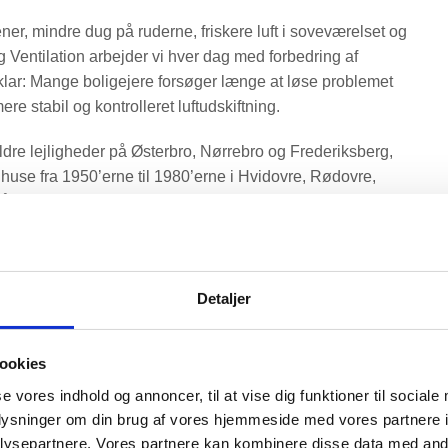
r, mindre dug på ruderne, friskere luft i soveværelset og
ng Ventilation arbejder vi hver dag med forbedring af
 klar: Mange boligejere forsøger længe at løse problemet
e stabil og kontrolleret luftudskiftning.
re lejligheder på Østerbro, Nørrebro og Frederiksberg,
huse fra 1950’erne til 1980’erne i Hvidovre, Rødovre,
igen: For lidt frisk luft, for meget fugt og for høj CO2-
 tæt isolerede opholdsrum.
t. Du får en bolig, der bedre kan håndtere fugt, partikler,
ig af, om nogen husker at åbne vinduerne tre gange om
Detaljer
ring og tætningslister har gjort huset mere energieffektivt,
ookies
se vores indhold og annoncer, til at vise dig funktioner til sociale
ntilation i danske boliger –
oplysninger om din brug af vores hjemmeside med vores partnere i
ok
ysepartnere. Vores partnere kan kombinere disse data med andr