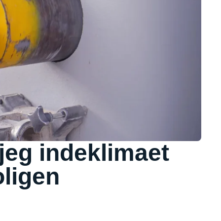
jeg indeklimaet
oligen