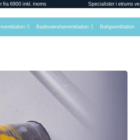
r fra 6900 inkl. moms
Specialister i etrums ve
ventilation
Badeværelseventilation
Boligventilation