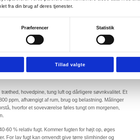
et fra din brug af deres tjenester.
befaler typisk, at man lufter ud 2-3 gange dagligt i 5-10
per med at fjerne fugt og gammel luft her og nu.
Præferencer
Statistik
es igen, begynder CO2, fugt og lugte hurtigt at opbygge sig,
er mange vinduerne lukkede for at spare på varmen. I
rurening også gøre det mindre attraktivt at åbne
Tillad valgte
tige markant i løbet af natten, selv om der blev luftet ud
thed, hovedpine, tung luft og dårligere søvnkvalitet. Et
 800 ppm, afhængigt af rum, brug og belastning. Målinger
orstå, hvorfor et soveværelse føles tungt om morgenen,
n.
 40-60 % relativ fugt. Kommer fugten for højt op, øges
er. For lav fugt kan omvendt give tørre slimhinder og