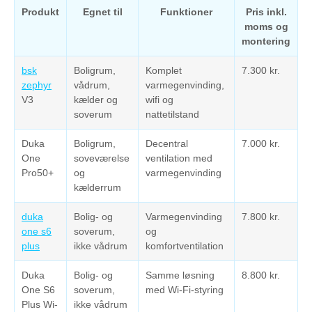
Produkt
Egnet til
Funktioner
Pris inkl.
moms og
montering
bsk
Boligrum,
Komplet
7.300 kr.
zephyr
vådrum,
varmegenvinding,
V3
kælder og
wifi og
soverum
nattetilstand
Duka
Boligrum,
Decentral
7.000 kr.
One
soveværelse
ventilation med
Pro50+
og
varmegenvinding
kælderrum
duka
Bolig- og
Varmegenvinding
7.800 kr.
one s6
soverum,
og
plus
ikke vådrum
komfortventilation
Duka
Bolig- og
Samme løsning
8.800 kr.
One S6
soverum,
med Wi-Fi-styring
Plus Wi-
ikke vådrum