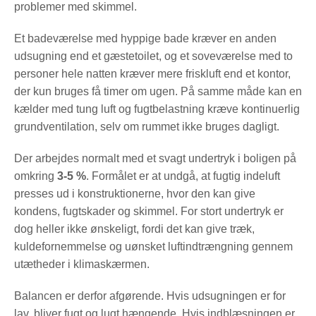
problemer med skimmel.
Et badeværelse med hyppige bade kræver en anden
udsugning end et gæstetoilet, og et soveværelse med to
personer hele natten kræver mere friskluft end et kontor,
der kun bruges få timer om ugen. På samme måde kan en
kælder med tung luft og fugtbelastning kræve kontinuerlig
grundventilation, selv om rummet ikke bruges dagligt.
Der arbejdes normalt med et svagt undertryk i boligen på
omkring
3-5 %
. Formålet er at undgå, at fugtig indeluft
presses ud i konstruktionerne, hvor den kan give
kondens, fugtskader og skimmel. For stort undertryk er
dog heller ikke ønskeligt, fordi det kan give træk,
kuldefornemmelse og uønsket luftindtrængning gennem
utætheder i klimaskærmen.
Balancen er derfor afgørende. Hvis udsugningen er for
lav, bliver fugt og lugt hængende. Hvis indblæsningen er