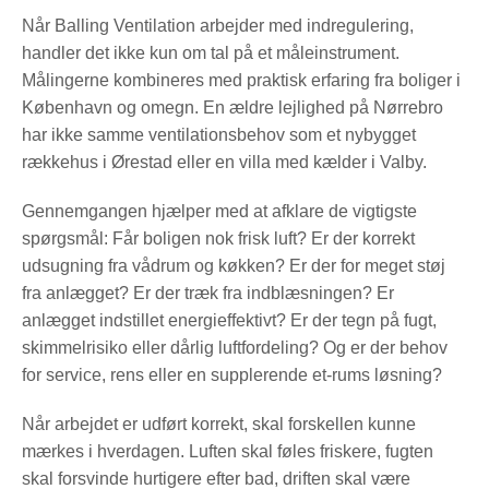
Når Balling Ventilation arbejder med indregulering,
handler det ikke kun om tal på et måleinstrument.
Målingerne kombineres med praktisk erfaring fra boliger i
København og omegn. En ældre lejlighed på Nørrebro
har ikke samme ventilationsbehov som et nybygget
rækkehus i Ørestad eller en villa med kælder i Valby.
Gennemgangen hjælper med at afklare de vigtigste
spørgsmål: Får boligen nok frisk luft? Er der korrekt
udsugning fra vådrum og køkken? Er der for meget støj
fra anlægget? Er der træk fra indblæsningen? Er
anlægget indstillet energieffektivt? Er der tegn på fugt,
skimmelrisiko eller dårlig luftfordeling? Og er der behov
for service, rens eller en supplerende et-rums løsning?
Når arbejdet er udført korrekt, skal forskellen kunne
mærkes i hverdagen. Luften skal føles friskere, fugten
skal forsvinde hurtigere efter bad, driften skal være