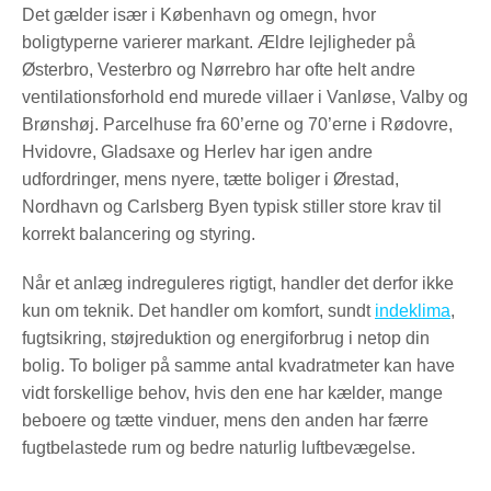
Det gælder især i København og omegn, hvor
boligtyperne varierer markant. Ældre lejligheder på
Østerbro, Vesterbro og Nørrebro har ofte helt andre
ventilationsforhold end murede villaer i Vanløse, Valby og
Brønshøj. Parcelhuse fra 60’erne og 70’erne i Rødovre,
Hvidovre, Gladsaxe og Herlev har igen andre
udfordringer, mens nyere, tætte boliger i Ørestad,
Nordhavn og Carlsberg Byen typisk stiller store krav til
korrekt balancering og styring.
Når et anlæg indreguleres rigtigt, handler det derfor ikke
kun om teknik. Det handler om komfort, sundt
indeklima
,
fugtsikring, støjreduktion og energiforbrug i netop din
bolig. To boliger på samme antal kvadratmeter kan have
vidt forskellige behov, hvis den ene har kælder, mange
beboere og tætte vinduer, mens den anden har færre
fugtbelastede rum og bedre naturlig luftbevægelse.