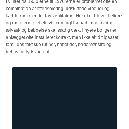
I villaer fra 1930’erne til 1970’erne er problemet ofte en
kombination af efterisolering, udskiftede vinduer og
kælderrum med for lav ventilation. Huset er blevet tættere
og mere energieffektivt, men fugt fra bad, madlavning,
tøjvask og beboelse skal stadig væk. I nyere boliger er
anlægget ofte installeret korrekt, men ikke altid tilpasset
familiens faktiske rutiner, nattetider, bademønstre og
behov for lydsvag drift.