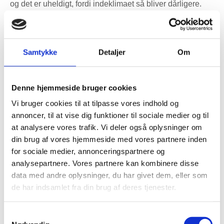
og det er uheldigt, fordi indeklimaet så bliver dårligere.
Hvis ventilationen opleves irriterende, ender mange med
at vælge stilhed frem for frisk luft.
I København ses støjproblemer især i tætte boliger, hvor
Samtykke
Detaljer
Om
anlægget kører med for høje luftmængder for at
kompensere for dårlig fordeling. Hvis én ventil leverer for
Denne hjemmeside bruger cookies
meget luft, kan det give susen, træk og
kuldefornemmelse. Hvis kanalerne er uhensigtsmæssigt
Vi bruger cookies til at tilpasse vores indhold og
dimensioneret, kan lufthastigheden blive for høj.
annoncer, til at vise dig funktioner til sociale medier og til
Manglende lyddæmpere kan også give støj fra aggregatet
at analysere vores trafik. Vi deler også oplysninger om
eller lydtransport mellem rum.
din brug af vores hjemmeside med vores partnere inden
for sociale medier, annonceringspartnere og
Ved en faglig gennemgang vurderes hele luftvejen. Der
analysepartnere. Vores partnere kan kombinere disse
ses på, om der er behov for bedre lyddæmpning før og
data med andre oplysninger, du har givet dem, eller som
efter aggregatet, om kanaler i kolde zoner som loft eller
de har indsamlet fra din brug af deres tjenester.
krybekælder er korrekt isoleret, og om luften kan bevæge
sig frit mellem rummene. Overstrømning er vigtig: Hvis
Samtykkevalg
dørene slutter helt tæt, kan luften ikke passere fra