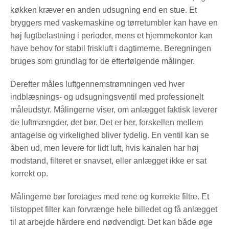
køkken kræver en anden udsugning end en stue. Et
bryggers med vaskemaskine og tørretumbler kan have en
høj fugtbelastning i perioder, mens et hjemmekontor kan
have behov for stabil friskluft i dagtimerne. Beregningen
bruges som grundlag for de efterfølgende målinger.
Derefter måles luftgennemstrømningen ved hver
indblæsnings- og udsugningsventil med professionelt
måleudstyr. Målingerne viser, om anlægget faktisk leverer
de luftmængder, det bør. Det er her, forskellen mellem
antagelse og virkelighed bliver tydelig. En ventil kan se
åben ud, men levere for lidt luft, hvis kanalen har høj
modstand, filteret er snavset, eller anlægget ikke er sat
korrekt op.
Målingerne bør foretages med rene og korrekte filtre. Et
tilstoppet filter kan forvrænge hele billedet og få anlægget
til at arbejde hårdere end nødvendigt. Det kan både øge