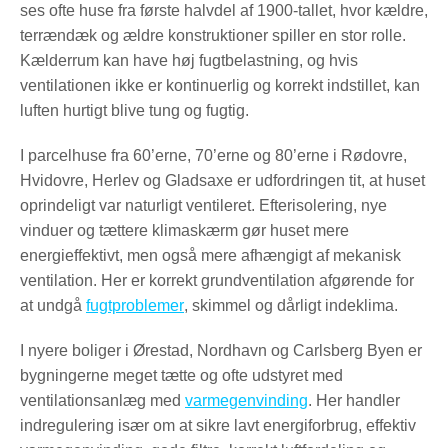
ses ofte huse fra første halvdel af 1900-tallet, hvor kældre,
terrændæk og ældre konstruktioner spiller en stor rolle.
Kælderrum kan have høj fugtbelastning, og hvis
ventilationen ikke er kontinuerlig og korrekt indstillet, kan
luften hurtigt blive tung og fugtig.
I parcelhuse fra 60’erne, 70’erne og 80’erne i Rødovre,
Hvidovre, Herlev og Gladsaxe er udfordringen tit, at huset
oprindeligt var naturligt ventileret. Efterisolering, nye
vinduer og tættere klimaskærm gør huset mere
energieffektivt, men også mere afhængigt af mekanisk
ventilation. Her er korrekt grundventilation afgørende for
at undgå
fugtproblemer
, skimmel og dårligt indeklima.
I nyere boliger i Ørestad, Nordhavn og Carlsberg Byen er
bygningerne meget tætte og ofte udstyret med
ventilationsanlæg med
varmegenvinding
. Her handler
indregulering især om at sikre lavt energiforbrug, effektiv