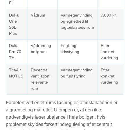
Fi
Duka
Vådrum
Varmegenvinding
7.800 kr.
One
og egnethed til
S6B
fugtbelastede rum
Plus
Duka
Vådrum og
Fugt- og
Efter
Pro 70
boligrum
tidsstyring
konkret
TH
vurdering
TriaAir
Decentral
Varmegenvinding
Efter
NOTUS
ventilation i
og fugtstyring
konkret
relevante
vurdering
rum
Fordelen ved en et-rums løsning er, at installationen er
afgrænset og målrettet. Ulempen er, at den ikke
nødvendigvis løser ubalance i hele boligen, hvis
problemet skyldes forkert indregulering af et centralt