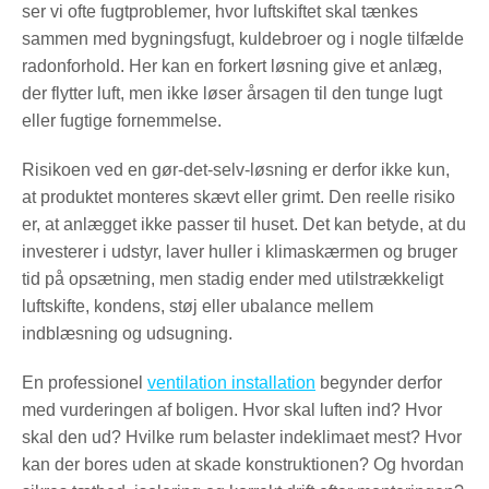
ser vi ofte fugtproblemer, hvor luftskiftet skal tænkes
sammen med bygningsfugt, kuldebroer og i nogle tilfælde
radonforhold. Her kan en forkert løsning give et anlæg,
der flytter luft, men ikke løser årsagen til den tunge lugt
eller fugtige fornemmelse.
Risikoen ved en gør-det-selv-løsning er derfor ikke kun,
at produktet monteres skævt eller grimt. Den reelle risiko
er, at anlægget ikke passer til huset. Det kan betyde, at du
investerer i udstyr, laver huller i klimaskærmen og bruger
tid på opsætning, men stadig ender med utilstrækkeligt
luftskifte, kondens, støj eller ubalance mellem
indblæsning og udsugning.
En professionel
ventilation installation
begynder derfor
med vurderingen af boligen. Hvor skal luften ind? Hvor
skal den ud? Hvilke rum belaster indeklimaet mest? Hvor
kan der bores uden at skade konstruktionen? Og hvordan