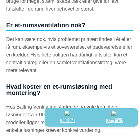
bruge for meget strøm, skabe træk eller give for lavt
luftskifte i de rum, hvor behovet er størst.
Er et-rumsventilation nok?
Det kan være nok, hvis problemet primært findes i ét eller
få rum, eksempelvis et soveværelse, et badeværelse eller
en kælder. Hvis hele boligen har dårligt luftskifte, kan et
centralt anlæg eller en samlet ventilationsstrategi være
mere relevant.
Hvad koster en et-rumsløsning med
montering?
Hos Balling Ventilation starter de nævnte komplette
løsninger fra 7.000 kr. inkl. moms og montering. Flere
Få tilbud
Ring til os
modeller ligger mellem 7.300 kr. og 8.800 kr., mens
enkelte løsninger kræver konkret vurdering.