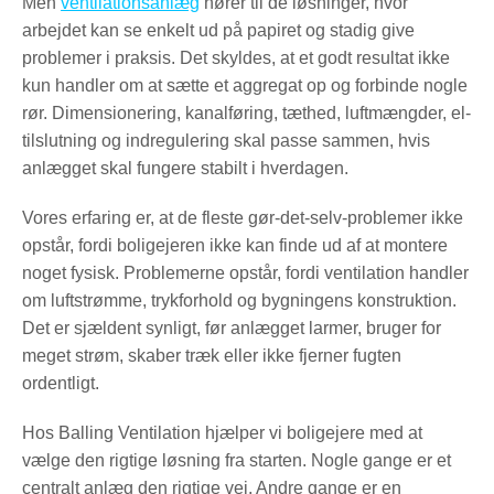
Men
ventilationsanlæg
hører til de løsninger, hvor
arbejdet kan se enkelt ud på papiret og stadig give
problemer i praksis. Det skyldes, at et godt resultat ikke
kun handler om at sætte et aggregat op og forbinde nogle
rør. Dimensionering, kanalføring, tæthed, luftmængder, el-
tilslutning og indregulering skal passe sammen, hvis
anlægget skal fungere stabilt i hverdagen.
Vores erfaring er, at de fleste gør-det-selv-problemer ikke
opstår, fordi boligejeren ikke kan finde ud af at montere
noget fysisk. Problemerne opstår, fordi ventilation handler
om luftstrømme, trykforhold og bygningens konstruktion.
Det er sjældent synligt, før anlægget larmer, bruger for
meget strøm, skaber træk eller ikke fjerner fugten
ordentligt.
Hos Balling Ventilation hjælper vi boligejere med at
vælge den rigtige løsning fra starten. Nogle gange er et
centralt anlæg den rigtige vej. Andre gange er en