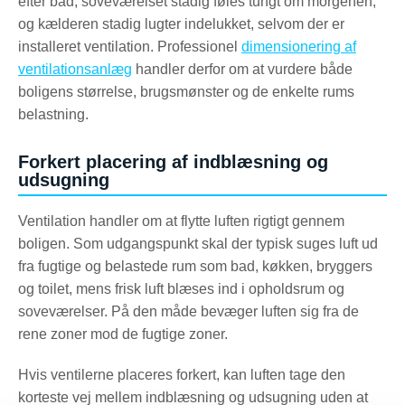
efter bad, soveværelset stadig føles tungt om morgenen,
og kælderen stadig lugter indelukket, selvom der er
installeret ventilation. Professionel
dimensionering af
ventilationsanlæg
handler derfor om at vurdere både
boligens størrelse, brugsmønster og de enkelte rums
belastning.
Forkert placering af indblæsning og
udsugning
Ventilation handler om at flytte luften rigtigt gennem
boligen. Som udgangspunkt skal der typisk suges luft ud
fra fugtige og belastede rum som bad, køkken, bryggers
og toilet, mens frisk luft blæses ind i opholdsrum og
soveværelser. På den måde bevæger luften sig fra de
rene zoner mod de fugtige zoner.
Hvis ventilerne placeres forkert, kan luften tage den
korteste vej mellem indblæsning og udsugning uden at