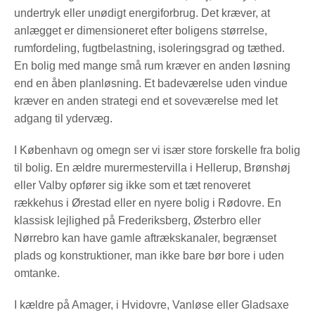
undertryk eller unødigt energiforbrug. Det kræver, at
anlægget er dimensioneret efter boligens størrelse,
rumfordeling, fugtbelastning, isoleringsgrad og tæthed.
En bolig med mange små rum kræver en anden løsning
end en åben planløsning. Et badeværelse uden vindue
kræver en anden strategi end et soveværelse med let
adgang til ydervæg.
I København og omegn ser vi især store forskelle fra bolig
til bolig. En ældre murermestervilla i Hellerup, Brønshøj
eller Valby opfører sig ikke som et tæt renoveret
rækkehus i Ørestad eller en nyere bolig i Rødovre. En
klassisk lejlighed på Frederiksberg, Østerbro eller
Nørrebro kan have gamle aftrækskanaler, begrænset
plads og konstruktioner, man ikke bare bør bore i uden
omtanke.
I kældre på Amager, i Hvidovre, Vanløse eller Gladsaxe