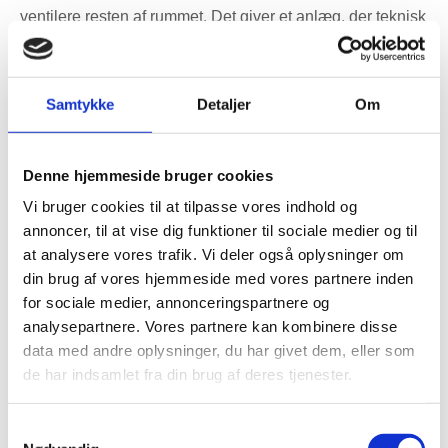
ventilere resten af rummet. Det giver et anlæg, der teknisk
set kører, men som ikke løser indeklimaproblemet. Et
klassisk eksempel er et soveværelse, hvor friskluften
blæses ind tæt på døren og forsvinder ud igen uden at nå
Samtykke
Detaljer
Om
opholdszonen omkring sengen.
Utætte gennembrydninger og risiko for
Denne hjemmeside bruger cookies
fugtskader
Vi bruger cookies til at tilpasse vores indhold og
annoncer, til at vise dig funktioner til sociale medier og til
Ved større anlæg skal der ofte laves huller gennem
at analysere vores trafik. Vi deler også oplysninger om
ydervæg, loft, tag eller etageadskillelser. Det er ikke bare
din brug af vores hjemmeside med vores partnere inden
et spørgsmål om at bore et hul. Gennembrydninger i
for sociale medier, annonceringspartnere og
klimaskærmen skal tætnes korrekt, så der ikke opstår
analysepartnere. Vores partnere kan kombinere disse
vandindtrængning, kuldebroer eller kondens.
data med andre oplysninger, du har givet dem, eller som
de har indsamlet fra din brug af deres tjenester.
På lofter ser vi desuden, at kanaler ikke altid bliver
isoleret korrekt. Hvis varm, fugtig luft passerer gennem
Samtykkevalg
kolde områder, kan der dannes kondens. Det kan give