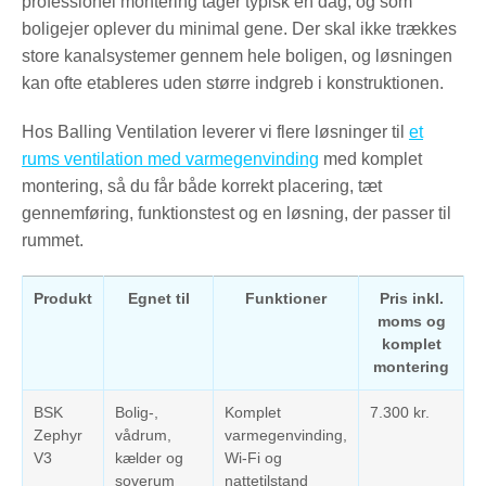
professionel montering tager typisk én dag, og som
boligejer oplever du minimal gene. Der skal ikke trækkes
store kanalsystemer gennem hele boligen, og løsningen
kan ofte etableres uden større indgreb i konstruktionen.
Hos Balling Ventilation leverer vi flere løsninger til
et
rums ventilation med varmegenvinding
med komplet
montering, så du får både korrekt placering, tæt
gennemføring, funktionstest og en løsning, der passer til
rummet.
Produkt
Egnet til
Funktioner
Pris inkl.
moms og
komplet
montering
BSK
Bolig-,
Komplet
7.300 kr.
Zephyr
vådrum,
varmegenvinding,
V3
kælder og
Wi-Fi og
soverum
nattetilstand