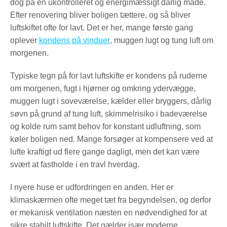
dog på en ukontrolleret og energimæssigt dårlig måde.
Efter renovering bliver boligen tættere, og så bliver
luftskiftet ofte for lavt. Det er her, mange første gang
oplever
kondens på vinduer
, muggen lugt og tung luft om
morgenen.
Typiske tegn på for lavt luftskifte er kondens på ruderne
om morgenen, fugt i hjørner og omkring ydervægge,
muggen lugt i soveværelse, kælder eller bryggers, dårlig
søvn på grund af tung luft, skimmelrisiko i badeværelse
og kolde rum samt behov for konstant udluftning, som
køler boligen ned. Mange forsøger at kompensere ved at
lufte kraftigt ud flere gange dagligt, men det kan være
svært at fastholde i en travl hverdag.
I nyere huse er udfordringen en anden. Her er
klimaskærmen ofte meget tæt fra begyndelsen, og derfor
er mekanisk ventilation næsten en nødvendighed for at
sikre stabilt luftskifte. Det gælder især moderne