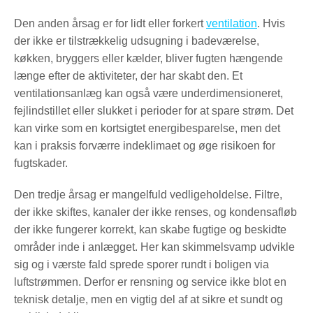
Den anden årsag er for lidt eller forkert
ventilation
. Hvis
der ikke er tilstrækkelig udsugning i badeværelse,
køkken, bryggers eller kælder, bliver fugten hængende
længe efter de aktiviteter, der har skabt den. Et
ventilationsanlæg kan også være underdimensioneret,
fejlindstillet eller slukket i perioder for at spare strøm. Det
kan virke som en kortsigtet energibesparelse, men det
kan i praksis forværre indeklimaet og øge risikoen for
fugtskader.
Den tredje årsag er mangelfuld vedligeholdelse. Filtre,
der ikke skiftes, kanaler der ikke renses, og kondensafløb
der ikke fungerer korrekt, kan skabe fugtige og beskidte
områder inde i anlægget. Her kan skimmelsvamp udvikle
sig og i værste fald sprede sporer rundt i boligen via
luftstrømmen. Derfor er rensning og service ikke blot en
teknisk detalje, men en vigtig del af at sikre et sundt og