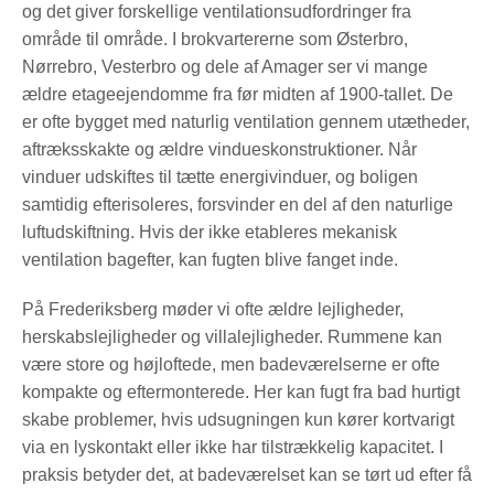
og det giver forskellige ventilationsudfordringer fra
område til område. I brokvartererne som Østerbro,
Nørrebro, Vesterbro og dele af Amager ser vi mange
ældre etageejendomme fra før midten af 1900-tallet. De
er ofte bygget med naturlig ventilation gennem utætheder,
aftræksskakte og ældre vindueskonstruktioner. Når
vinduer udskiftes til tætte energivinduer, og boligen
samtidig efterisoleres, forsvinder en del af den naturlige
luftudskiftning. Hvis der ikke etableres mekanisk
ventilation bagefter, kan fugten blive fanget inde.
På Frederiksberg møder vi ofte ældre lejligheder,
herskabslejligheder og villalejligheder. Rummene kan
være store og højloftede, men badeværelserne er ofte
kompakte og eftermonterede. Her kan fugt fra bad hurtigt
skabe problemer, hvis udsugningen kun kører kortvarigt
via en lyskontakt eller ikke har tilstrækkelig kapacitet. I
praksis betyder det, at badeværelset kan se tørt ud efter få