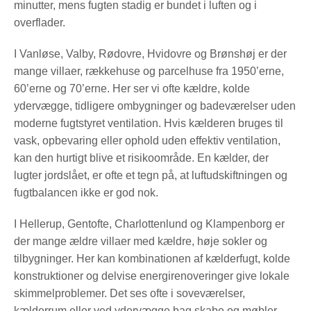
minutter, mens fugten stadig er bundet i luften og i
overflader.
I Vanløse, Valby, Rødovre, Hvidovre og Brønshøj er der
mange villaer, rækkehuse og parcelhuse fra 1950’erne,
60’erne og 70’erne. Her ser vi ofte kældre, kolde
ydervægge, tidligere ombygninger og badeværelser uden
moderne fugtstyret ventilation. Hvis kælderen bruges til
vask, opbevaring eller ophold uden effektiv ventilation,
kan den hurtigt blive et risikoområde. En kælder, der
lugter jordslået, er ofte et tegn på, at luftudskiftningen og
fugtbalancen ikke er god nok.
I Hellerup, Gentofte, Charlottenlund og Klampenborg er
der mange ældre villaer med kældre, høje sokler og
tilbygninger. Her kan kombinationen af kælderfugt, kolde
konstruktioner og delvise energirenoveringer give lokale
skimmelproblemer. Det ses ofte i soveværelser,
kælderrum eller ved ydervægge bag skabe og møbler,