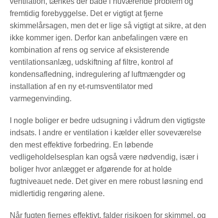
ventilation, tænkes der både i nuværende problem og
fremtidig forebyggelse. Det er vigtigt at fjerne
skimmelårsagen, men det er lige så vigtigt at sikre, at den
ikke kommer igen. Derfor kan anbefalingen være en
kombination af rens og service af eksisterende
ventilationsanlæg, udskiftning af filtre, kontrol af
kondensafledning, indregulering af luftmængder og
installation af en ny et-rumsventilator med
varmegenvinding.
I nogle boliger er bedre udsugning i vådrum den vigtigste
indsats. I andre er ventilation i kælder eller soveværelse
den mest effektive forbedring. En løbende
vedligeholdelsesplan kan også være nødvendig, især i
boliger hvor anlægget er afgørende for at holde
fugtniveauet nede. Det giver en mere robust løsning end
midlertidig rengøring alene.
Når fugten fjernes effektivt, falder risikoen for skimmel, og