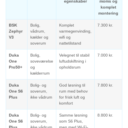
egenskaber
moms og
komplet
montering
BSK
Bolig,
Komplet
7.300 kr.
Zephyr
vådrum,
varmegenvinding,
V3
kælder og
wifi og
soverum
nattetilstand
Duka
Bolig,
Velegnet til stabil
7.000 kr.
One
soveværelse
luftudskiftning i
Pro50+
og
opholdsrum
kælderrum
Duka
Bolig- og
God løsning til
7.800 kr.
One S6
soverum,
rum med behov
Plus
ikke vådrum
for frisk luft og
komfort
Duka
Bolig- og
Samme løsning
8.800 kr.
One S6
soverum,
som S6 Plus,
Plus
ikke vådrum
men med Wi-Fi-