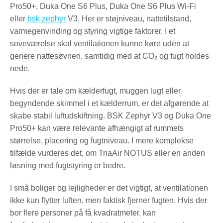
Pro50+, Duka One S6 Plus, Duka One S6 Plus Wi-Fi
eller
bsk zephyr
V3. Her er støjniveau, nattetilstand,
varmegenvinding og styring vigtige faktorer. I et
soveværelse skal ventilationen kunne køre uden at
genere nattesøvnen, samtidig med at CO₂ og fugt holdes
nede.
Hvis der er tale om kælderfugt, muggen lugt eller
begyndende skimmel i et kælderrum, er det afgørende at
skabe stabil luftudskiftning. BSK Zephyr V3 og Duka One
Pro50+ kan være relevante afhængigt af rummets
størrelse, placering og fugtniveau. I mere komplekse
tilfælde vurderes det, om TriaAir NOTUS eller en anden
løsning med fugtstyring er bedre.
I små boliger og lejligheder er det vigtigt, at ventilationen
ikke kun flytter luften, men faktisk fjerner fugten. Hvis der
bor flere personer på få kvadratmeter, kan