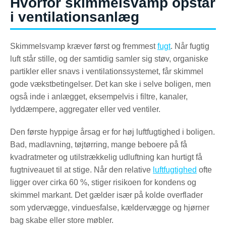
Hvorfor skimmelsvamp opstår
i ventilationsanlæg
Skimmelsvamp kræver først og fremmest
fugt
. Når fugtig
luft står stille, og der samtidig samler sig støv, organiske
partikler eller snavs i ventilationssystemet, får skimmel
gode vækstbetingelser. Det kan ske i selve boligen, men
også inde i anlægget, eksempelvis i filtre, kanaler,
lyddæmpere, aggregater eller ved ventiler.
Den første hyppige årsag er for høj luftfugtighed i boligen.
Bad, madlavning, tøjtørring, mange beboere på få
kvadratmeter og utilstrækkelig udluftning kan hurtigt få
fugtniveauet til at stige. Når den relative
luftfugtighed
ofte
ligger over cirka 60 %, stiger risikoen for kondens og
skimmel markant. Det gælder især på kolde overflader
som ydervægge, vinduesfalse, kældervægge og hjørner
bag skabe eller store møbler.