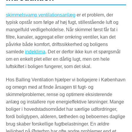
skimmelsvamp ventilationsanlæg
er et problem, der
typisk opstår som følge af høj fugt, stillestående luft og
mangelfuld vedligeholdelse. Når skimmel først får fat i
filtre, kanaler, aggregat eller omkring ventiler, kan det
påvirke både komfort, driftssikkerhed og boligens
samlede
indeklima
. Det er derfor ikke kun et spørgsmål
om en enkelt plet eller en dårlig lugt, men om hele
luftskiftet i boligen fungerer, som det skal.
Hos Balling Ventilation hjælper vi boligejere i København
og omegn med at finde årsagen til fugt- og
skimmelproblemer, rense og optimere eksisterende
anlæg og installere nye energieffektive løsninger. Mange
boliger i hovedstadsområdet har særlige udfordringer,
fordi boligtypen, alderen, tætheden og beboernes daglige
brug skaber forskellige fugtbelastninger. En ældre
lejlighed på Østerbro har ofte andre problemer end et