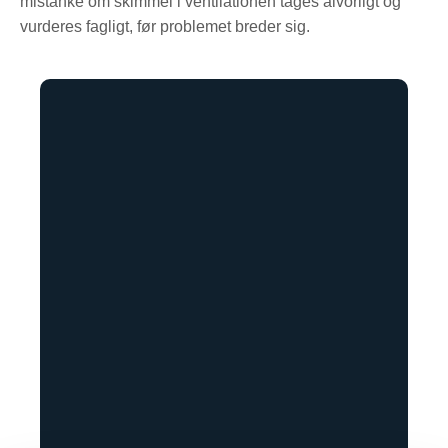
mistanke om skimmel i ventilationen tages alvorligt og
vurderes fagligt, før problemet breder sig.