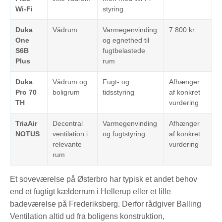
Wi-Fi
styring
Duka
Vådrum
Varmegenvinding
7.800 kr.
One
og egnethed til
S6B
fugtbelastede
Plus
rum
Duka
Vådrum og
Fugt- og
Afhænger
Pro 70
boligrum
tidsstyring
af konkret
TH
vurdering
TriaAir
Decentral
Varmegenvinding
Afhænger
NOTUS
ventilation i
og fugtstyring
af konkret
relevante
vurdering
rum
Et soveværelse på Østerbro har typisk et andet behov
end et fugtigt kælderrum i Hellerup eller et lille
badeværelse på Frederiksberg. Derfor rådgiver Balling
Ventilation altid ud fra boligens konstruktion,