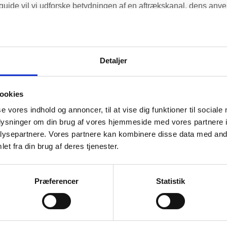
 guide vil vi udforske betydningen af en aftrækskanal, dens anv
anal En aftrækskanal er […]
Detaljer
ationssystemer spiller en væsentlig rolle for både husstande o
itisk del af ethvert ventilationssystem, der sikrer, at luftkvalit
Afgangskanal, også kendt […]
ookies
se vores indhold og annoncer, til at vise dig funktioner til sociale
oplysninger om din brug af vores hjemmeside med vores partnere i
ysepartnere. Vores partnere kan kombinere disse data med andr
tivitet og indendørs luftkvalitet bliver begrebet “Afkastluft” st
et fra din brug af deres tjenester.
tlig rolle i at sikre frisk luft i dit hjem eller arbejdsplads. Men
luft refererer til […]
Præferencer
Statistik
vad er Anemostat? En komplet guide Anemostat er en vigtig kom