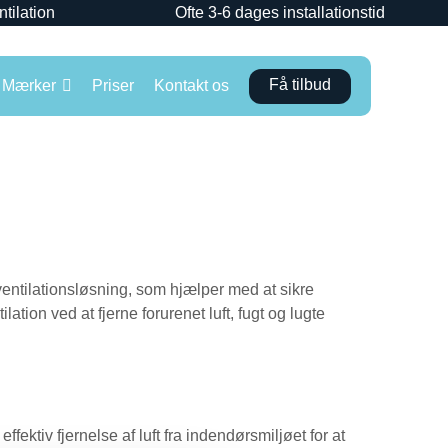
ntilation
Ofte 3-6 dages installationstid
Få tilbud
Mærker
Priser
Kontakt os
entilationsløsning, som hjælper med at sikre
lation ved at fjerne forurenet luft, fugt og lugte
ktiv fjernelse af luft fra indendørsmiljøet for at