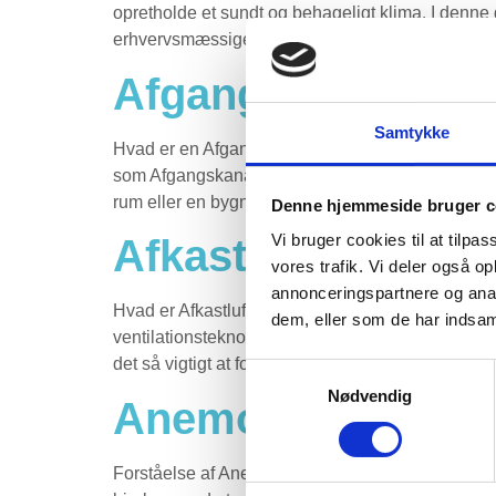
opretholde et sundt og behageligt klima. I denne
erhvervsmæssige bygninger. Definition: Aftræksk
Afgangskanal
Samtykke
Hvad er en Afgangskanal? I en verden hvor ventil
som Afgangskanal afgørende. Afgangskanalen er en kr
rum eller en bygning. Definition: Afgangskanal 
Denne hjemmeside bruger c
Vi bruger cookies til at tilpas
Afkastluft
vores trafik. Vi deler også 
annonceringspartnere og anal
Hvad er Afkastluft? Med nyere fokus på energieffek
dem, eller som de har indsaml
ventilationsteknologi. Dette begreb spiller en væsen
det så vigtigt at forstå? Definition: Afkastluft Afkast
Samtykkevalg
Nødvendig
Anemostat
Forståelse af Anemostat: En Omfattende Guide H