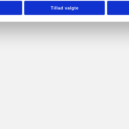
en effektivt i både hjemlige og erhvervsmæssige miljøer. Definit
rømmen fra ventilationssystemer jævnt i et […]
Tillad valgte