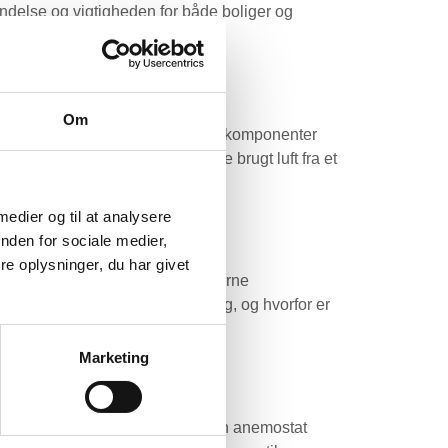
endelse og vigtigheden for både boliger og
Om
g virksomheder, er forståelsen af komponenter
eten er optimal ved at bortskaffe brugt luft fra et
 medier og til at analysere
nden for sociale medier,
e oplysninger, du har givet
adigt mere centrale inden for moderne
 hvad indebærer Afkastluft egentlig, og hvorfor er
Marketing
ponent inden for ventilation. En anemostat