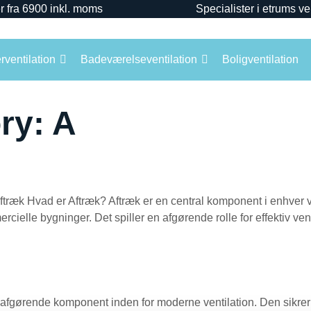
r fra 6900 inkl. moms
Specialister i etrums ve
ventilation
Badeværelseventilation
Boligventilation
ry:
A
træk Hvad er Aftræk? Aftræk er en central komponent i enhver v
cielle bygninger. Det spiller en afgørende rolle for effektiv venti
gørende komponent inden for moderne ventilation. Den sikrer effe