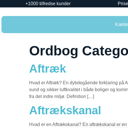
+1000 tilfredse kunder
Prise
Kælder
Ordbog Catego
Aftræk
Hvad er Aftræk? En dybdegående forklaring på Af
sund og sikker luftkvalitet i både boliger og kommer
fra det indre miljø. Definition […]
Aftrækskanal
Hvad er en Aftrækskanal? En aftrækskanal er en af