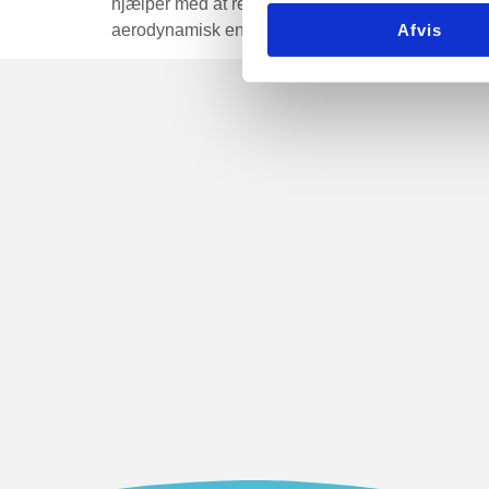
hjælper med at regulere og distribuere luftstrømm
aerodynamisk enhed designet til at fordele luftst
Afvis