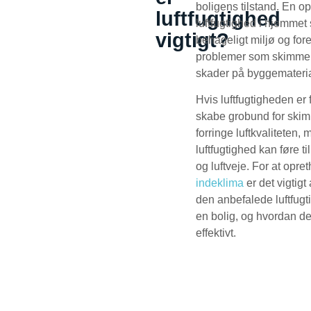
boligens tilstand. En op
luftfugtighed
luftfugtighed i hjemmet 
vigtigt?
behageligt miljø og for
problemer som skimmels
skader på byggemateri
Hvis luftfugtigheden er 
skabe grobund for ski
forringe luftkvaliteten, 
luftfugtighed kan føre til 
og luftveje. For at opre
indeklima
er det vigtigt 
den anbefalede luftfugt
en bolig, og hvordan d
effektivt.