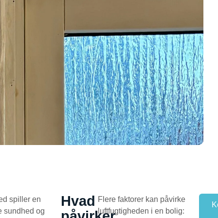
Hvad
ed spiller en
Flere faktorer kan påvirke
K
de sundhed og
luftfugtigheden i en bolig:
påvirker