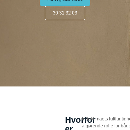
30 31 32 03
Hvorfor
Indeklimaets luftfugtigh
afgørende rolle for bå
er