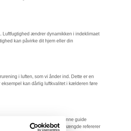
stå. Luftfugtighed ændrer dynamikken i indeklimaet
ighed kan påvirke dit hjem eller din
rurening i luften, som vi ånder ind. Dette er en
eksempel kan dårlig luftkvalitet i kælderen føre
klima, og energieffektivitet. I denne guide
e. Definition af Luftmængde Luftmængde refererer