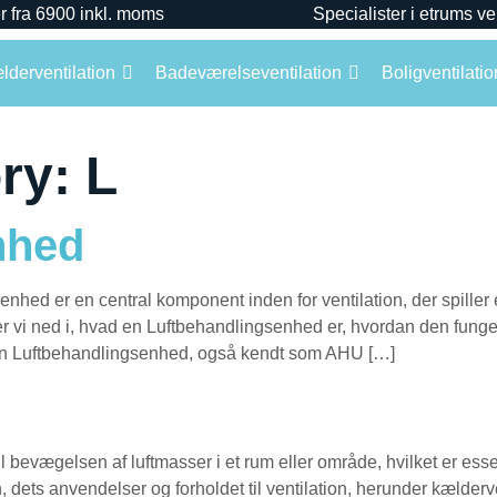
r fra 6900 inkl. moms
Specialister i etrums ve
lderventilation
Badeværelseventilation
Boligventilatio
ry:
L
nhed
d er en central komponent inden for ventilation, der spiller en
r vi ned i, hvad en Luftbehandlingsenhed er, hvordan den fungere
d En Luftbehandlingsenhed, også kendt som AHU […]
til bevægelsen af luftmasser i et rum eller område, hvilket er ess
, dets anvendelser og forholdet til ventilation, herunder kælderve