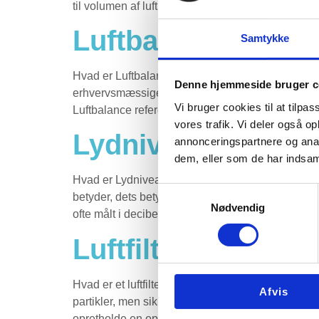
til volumen af luft, der passerer gennem et given
Luftbalance
Samtykke
Hvad er Luftbalance? Luftbalance er et centralt as
Denne hjemmeside bruger c
erhvervsmæssige bygninger. Denne guide giver en 
Vi bruger cookies til at tilpas
Luftbalance refererer til tilstanden, hvor mængden
vores trafik. Vi deler også 
Lydniveau
annonceringspartnere og anal
dem, eller som de har indsaml
Hvad er Lydniveau? Mangler du viden om lydniveau
Samtykkevalg
betyder, dets betydning inden for ventilation, og h
Nødvendig
ofte målt i decibel (dB). Det […]
Luftfilter
Hvad er et luftfilter? I dagens moderne verden er 
Afvis
partikler, men sikrer også, at den luft, vi indånd
opretholde en optimal luftkvalitet. I denne guide 