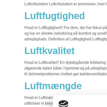
Luftcirkulation Luftcirkulation er processen, hvor l
Luftfugtighed
Hvad er Luftfugtighed? For dem, der har fokus på o
og har en direkte indvirkning på komfort og sundh
arbejdsplads. Definition af Luftfugtighed Luftfugtig
Luftkvalitet
Hvad er Luftkvalitet? En dybdegående forklaring på 
afgørende faktor både i hjemmet og på arbejdsplad
til skimmelproblemer, hvilket gør kælderventilation
Luftmængde
Hvad er Luftmængde? Forståelsen af “Luftmængde” s
udforsker vi betydningen af luftmængde, hvordan