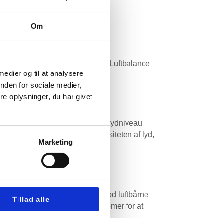
Om
or indeklimaet i både boliger og
et kan optimeres. Definition af Luftbalance
 medier og til at analysere
nden for sociale medier,
e oplysninger, du har givet
nne guide vil vi udforske, hvad lydniveau
au Lydniveau refererer til intensiteten af lyd,
Marketing
ngerer ikke kun som en barriere mod luftbårne
Tillad alle
 erhvervsmæssige ventilationssystemer for at