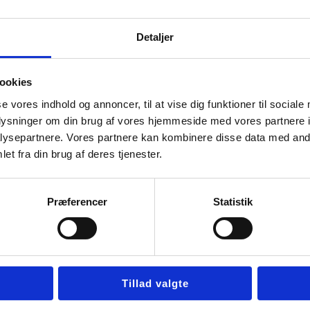
t område over en bestemt tid. […]
Detaljer
pekt inden for ventilationsteknologi, og det har stor betydning f
ookies
omfattende indsigt i, hvad luftbalance indebærer, og hvordan d
se vores indhold og annoncer, til at vise dig funktioner til sociale
 af reguleret luft, der kommer ind i […]
oplysninger om din brug af vores hjemmeside med vores partnere i
ysepartnere. Vores partnere kan kombinere disse data med andr
et fra din brug af deres tjenester.
, og hvordan det kan påvirke dit hjem eller arbejdsplads? I de
vordan det kan anvendes i vores daglige liv. Definition af Lydnive
Præferencer
Statistik
et luftfilter en essentiel komponent indenfor ventilation. Det fu
Tillad valgte
er, er ren og sund. Luftfiltre anvendes i både boligventilation og
[…]