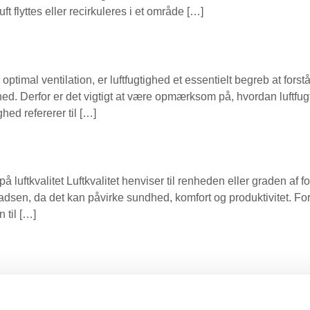
uft flyttes eller recirkuleres i et område […]
ptimal ventilation, er luftfugtighed et essentielt begreb at for
ed. Derfor er det vigtigt at være opmærksom på, hvordan luftfugt
hed refererer til […]
luftkvalitet Luftkvalitet henviser til renheden eller graden af fo
sen, da det kan påvirke sundhed, komfort og produktivitet. For 
 til […]
piller en central rolle inden for områder som ventilation, inde
 det anvendes, og dets kritiske rolle i forskellige sammenhæng