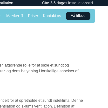
ntilation
Ofte 3-6 dages installationstid
Få tilbud
n
Mærker
Priser
Kontakt os
 afgørende rolle for at sikre et sundt og
r, og dens betydning i forskellige aspekter af
entielt for at opretholde et sundt indeklima. Denne
ntilation og 1-rums ventilation. Definition af