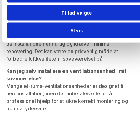
hjælper med at reducere CO2-niveauer og fugt,
hvilket kan forhindre dårlig søvn og
Tillad valgte
sundhedsproblemer.
Er et-rums-ventilation dyrt at installere?
Afvis
Et-rums-ventilation er generelt en økonomisk løsning,
da installationen er hurtig og kræver minimal
renovering. Det kan være en prisvenlig måde at
forbedre luftkvaliteten i soveværelset på.
Kan jeg selv installere en ventilationsenhed i mit
soveværelse?
Mange et-rums-ventilationsenheder er designet til
nem installation, men det anbefales ofte at få
professionel hjælp for at sikre korrekt montering og
optimal ydeevne.