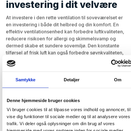
investering i dit velvære
At investere i den rette ventilation til soveværelset er
en investering i både dit helbred og din komfort. En
effektiv ventilationsenhed kan forbedre luftkvaliteten,
reducere risikoen for allergi og skimmelsvamp og
dermed skabe et sundere sovemiljø. Den konstante
tilførsel af frisk luft kan også forbedre søvnkvaliteten,
hvilket har en positiv indvirkning på dit daglige
energiniveau og generelle velvære.
Ved at vælge en ventilationsløsning, der passer til dit
Samtykke
Detaljer
Om
soveværelse, kan du sikre, at du får den bedst mulige
søvn. Overvej ventilation som en essentiel del af dit
hjems komfort og sundhed, og oplev forskellen ved
Denne hjemmeside bruger cookies
at sove i et rum med optimal luftkvalitet.
Vi bruger cookies til at tilpasse vores indhold og annoncer, til
Ofte stillede spørgsmål
vise dig funktioner til sociale medier og til at analysere vores
trafik. Vi deler også oplysninger om din brug af vores
om ventilation i
hjemmeside med vores partnere inden for sociale medier,