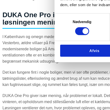
dem, eller som de har indsaml
DUKA One Pro i København og o
Samtykkevalg
løsningen mening?
Nødvendig
I København og omegn møder vi mange forskellige boligtyper
Vesterbro, ældre villaer på Frederiksberg og i Hellerup, rækk
moderniserede boliger på Amager samt enfamiliehuse i forstæ
Afvis
ventilationen ofte er en kombination af naturlige aftræk, gamle
begrænset mekanisk udsugning.
Det kan fungere fint i nogle boliger, men vi ser ofte problemer,
tætningslister, efterisolering og ændret brug af rum kan reduce
kan fugtniveauet stige, og rummet kan føles tungt, især om mo
DUKA One Pro giver især mening, når problemet er lokalt. Det
vinteren, et opholdsrum med stillestående luft eller et kælderru
Løsningen ventilerer det rum, hvor problemet opleves, og genvin