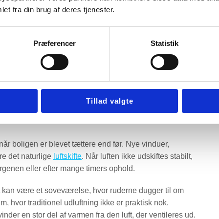
et fra din brug af deres tjenester.
megn – hvornår giver
Præferencer
Statistik
: klassiske etageejendomme på Østerbro, Nørrebro og
ehuse i Vanløse og Valby, kælderlejligheder,
derne omkring byen. Fælles for mange af dem er, at
Tillad valgte
 kanaler, vinduesudluftning, utætheder og i nogle tilfælde
 når boligen er blevet tættere end før. Nye vinduer,
re det naturlige
luftskifte
. Når luften ikke udskiftes stabilt,
rgenen eller efter mange timers ophold.
 kan være et soveværelse, hvor ruderne dugger til om
m, hvor traditionel udluftning ikke er praktisk nok.
der en stor del af varmen fra den luft, der ventileres ud.