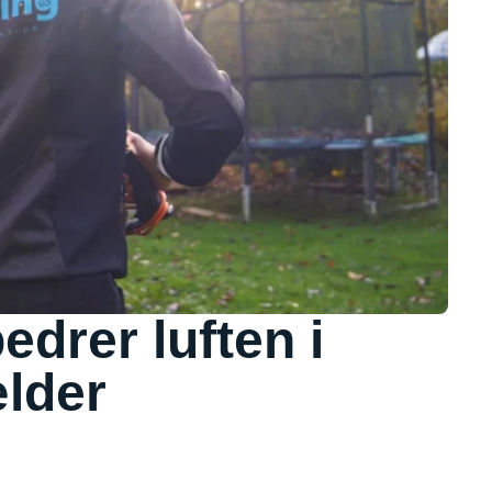
drer luften i
lder