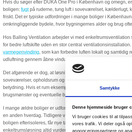
Hvis du søger efter DUKA One Pro i København og omegn, er de
boligen:
fugt
på ruderne, tung luft i soveværelset, kælderlugt, ko
friskt. Det er typiske udfordringer i mange boliger i Københav
omkringliggende bydele, hvor bygningernes alder og brug ofte st
Hos Balling Ventilation arbejder vi med enkeltrumsventilation s
for bedre luftskifte uden en stor central ventilationsinstalla
varmegenvinding
, som kan forbedre luften lokalt og samtidi
udluftning gennem åbne vinduer.
Det afgørende er dog, at løsningen vælges rigtigt fra starten
soveværelser, opholdsrum og kældre, men placering, rumtype, 
betydning. Hvis et rum eksempelvis har
kondensproblemer
, s
Samtykke
brugsmønster og eventuelle byggetekniske årsager.
Denne hjemmeside bruger c
I mange ældre boliger er udfordringen ikke, at der mangler én b
en anden hverdag. Tidligere var vinduer og døre ofte mere utæ
Vi bruger cookies til at tilpas
boligen efterisoleres, får nye tætte vinduer eller bruges mere int
vores trafik. Vi deler også 
enkeltrumsløsning altid vurderes som en del af den samlede bo
annonceringspartnere og anal