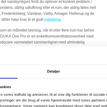
t sandsynligvis fordi du oplever et konkret problem i
ndens, dårlig udluftning eller et rum, der aldrig føles helt
n, Frederiksberg, Vanløse, Valby, Amager, Hellerup og de
iller høje krav til et godt
indeklima
.
om en målrettet løsning, når ét eller flere rum har behov
tion. DUKA One Pro er en enkeltrumsventilationsenhed med
g reducere varmetabet sammenlignet med almindelig
. En DUKA One Pro kan være en rigtig god løsning i
fugtbelastning og boligens øvrige aftræk har stor
kal man både se på luftudskiftning, kolde overflader,
Detaljer
ookies
estemt ventilator, men at boligen oprindeligt er bygget til
tte, og naturlige aftræk kunne fungere anderledes. Når
se vores indhold og annoncer, til at vise dig funktioner til sociale
ensivt, kan luftskiftet falde. Derfor bør en
oplysninger om din brug af vores hjemmeside med vores partnere i
lig, ikke kun som et enkelt produkt i en væg.
ysepartnere. Vores partnere kan kombinere disse data med andr