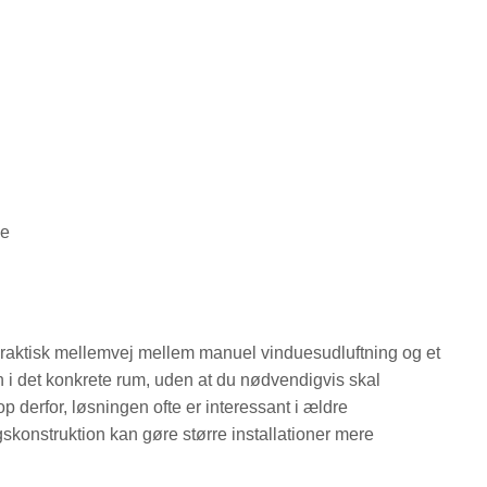
ge
aktisk mellemvej mellem manuel vinduesudluftning og et
ten i det konkrete rum, uden at du nødvendigvis skal
p derfor, løsningen ofte er interessant i ældre
konstruktion kan gøre større installationer mere