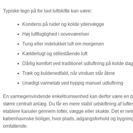
Typiske tegn på for lavt luftskifte kan være:
Kondens på ruder og kolde ydervægge
Høj luftfugtighed i soveværelser
Tung eller indelukket luft om morgenen
Kælderlugt og stillestående luft
Dårlig komfort ved traditionel udluftning på kolde da
Træk og kuldenedfald, når vinduer står åbne
Unødigt varmetab ved hyppig manuel udluftning
En varmegenvindende enkeltrumsenhed kan derfor være en pr
større centralt anlæg. Du får en mere stabil udskiftning af luf
etablere kanaler gennem lofter, vægge eller skakte. Det er neto
københavnske boliger, hvor plads, adgangsforhold og bygnings
omfattende.