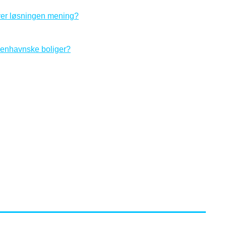
er løsningen mening?
øbenhavnske boliger?