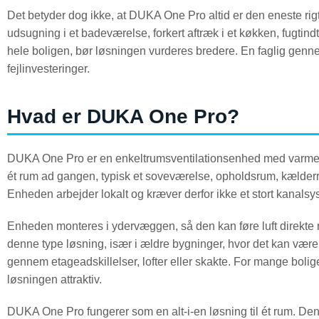
Det betyder dog ikke, at DUKA One Pro altid er den eneste rig
udsugning i et badeværelse, forkert aftræk i et køkken, fugtindt
hele boligen, bør løsningen vurderes bredere. En faglig genn
fejlinvesteringer.
Hvad er DUKA One Pro?
DUKA One Pro er en enkeltrumsventilationsenhed med varmegenv
ét rum ad gangen, typisk et soveværelse, opholdsrum, kælderrum 
Enheden arbejder lokalt og kræver derfor ikke et stort kanal
Enheden monteres i ydervæggen, så den kan føre luft direkte m
denne type løsning, især i ældre bygninger, hvor det kan være 
gennem etageadskillelser, lofter eller skakte. For mange bolige
løsningen attraktiv.
DUKA One Pro fungerer som en alt-i-en løsning til ét rum. Den til