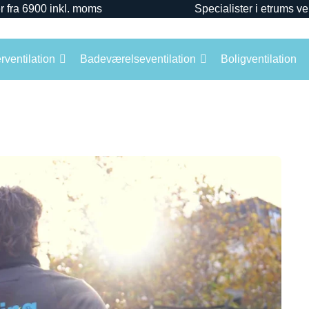
r fra 6900 inkl. moms
Specialister i etrums ve
ventilation
Badeværelseventilation
Boligventilation