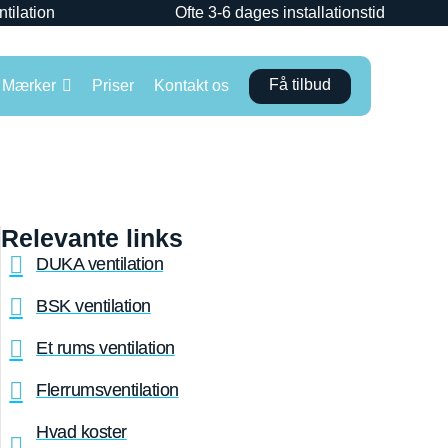
ntilation
Ofte 3-6 dages installationstid
Få tilbud
Mærker
Priser
Kontakt os
Relevante links
DUKA ventilation
BSK ventilation
Et rums ventilation
Flerrumsventilation
Hvad koster