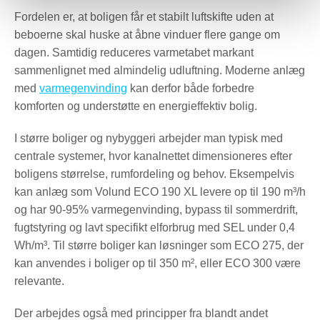
Fordelen er, at boligen får et stabilt luftskifte uden at
beboerne skal huske at åbne vinduer flere gange om
dagen. Samtidig reduceres varmetabet markant
sammenlignet med almindelig udluftning. Moderne anlæg
med
varmegenvinding
kan derfor både forbedre
komforten og understøtte en energieffektiv bolig.
I større boliger og nybyggeri arbejder man typisk med
centrale systemer, hvor kanalnettet dimensioneres efter
boligens størrelse, rumfordeling og behov. Eksempelvis
kan anlæg som Volund ECO 190 XL levere op til 190 m³/h
og har 90-95% varmegenvinding, bypass til sommerdrift,
fugtstyring og lavt specifikt elforbrug med SEL under 0,4
Wh/m³. Til større boliger kan løsninger som ECO 275, der
kan anvendes i boliger op til 350 m², eller ECO 300 være
relevante.
Der arbejdes også med principper fra blandt andet