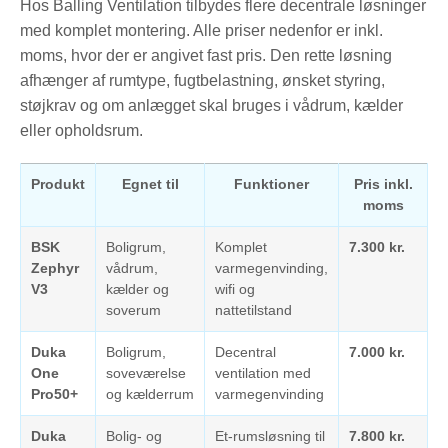
Hos Balling Ventilation tilbydes flere decentrale løsninger
med komplet montering. Alle priser nedenfor er inkl.
moms, hvor der er angivet fast pris. Den rette løsning
afhænger af rumtype, fugtbelastning, ønsket styring,
støjkrav og om anlægget skal bruges i vådrum, kælder
eller opholdsrum.
Produkt
Egnet til
Funktioner
Pris inkl.
moms
BSK
Boligrum,
Komplet
7.300 kr.
Zephyr
vådrum,
varmegenvinding,
V3
kælder og
wifi og
soverum
nattetilstand
Duka
Boligrum,
Decentral
7.000 kr.
One
soveværelse
ventilation med
Pro50+
og kælderrum
varmegenvinding
Duka
Bolig- og
Et-rumsløsning til
7.800 kr.