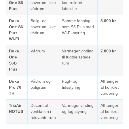
One S6
soverum, ikke
kontrolleret
Plus
vådrum
luftskifte
Duka
Bolig- og
Samme løsning
8.800 kr.
One S6
soverum, ikke
som S6 Plus med
Plus
vådrum
Wi-Fi-styring
Wi-Fi
Duka
Vådrum
Varmegenvinding
7.800 kr.
One
til fugtbelastede
S6B
rum
Plus
Duka
Vådrum og
Fugt- og
Afhænger
Pro 70
boligrum
tidsstyring
af konkret
TH
vurdering
TriaAir
Decentral
Varmegenvinding
Afhænger
NOTUS
ventilation i
og fugtstyring
af konkret
relevante rum
vurdering