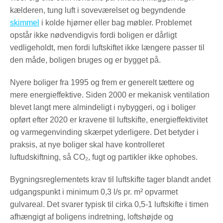
kælderen, tung luft i soveværelset og begyndende
skimmel
i kolde hjørner eller bag møbler. Problemet
opstår ikke nødvendigvis fordi boligen er dårligt
vedligeholdt, men fordi luftskiftet ikke længere passer til
den måde, boligen bruges og er bygget på.
Nyere boliger fra 1995 og frem er generelt tættere og
mere energieffektive. Siden 2000 er mekanisk ventilation
blevet langt mere almindeligt i nybyggeri, og i boliger
opført efter 2020 er kravene til luftskifte, energieffektivitet
og varmegenvinding skærpet yderligere. Det betyder i
praksis, at nye boliger skal have kontrolleret
luftudskiftning, så CO₂, fugt og partikler ikke ophobes.
Bygningsreglementets krav til luftskifte tager blandt andet
udgangspunkt i minimum 0,3 l/s pr. m² opvarmet
gulvareal. Det svarer typisk til cirka 0,5-1 luftskifte i timen
afhængigt af boligens indretning, loftshøjde og