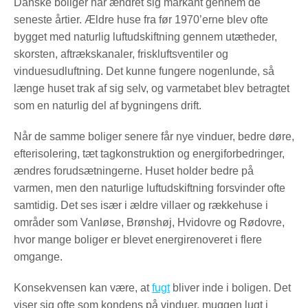
Danske boliger har ændret sig markant gennem de
seneste årtier. Ældre huse fra før 1970’erne blev ofte
bygget med naturlig luftudskiftning gennem utætheder,
skorsten, aftrækskanaler, friskluftsventiler og
vinduesudluftning. Det kunne fungere nogenlunde, så
længe huset trak af sig selv, og varmetabet blev betragtet
som en naturlig del af bygningens drift.
Når de samme boliger senere får nye vinduer, bedre døre,
efterisolering, tæt tagkonstruktion og energiforbedringer,
ændres forudsætningerne. Huset holder bedre på
varmen, men den naturlige luftudskiftning forsvinder ofte
samtidig. Det ses især i ældre villaer og rækkehuse i
områder som Vanløse, Brønshøj, Hvidovre og Rødovre,
hvor mange boliger er blevet energirenoveret i flere
omgange.
Konsekvensen kan være, at
fugt
bliver inde i boligen. Det
viser sig ofte som kondens på vinduer, muggen lugt i