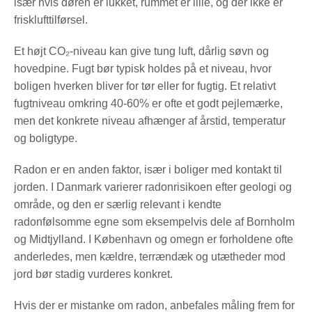
især hvis døren er lukket, rummet er lille, og der ikke er
frisklufttilførsel.
Et højt CO₂-niveau kan give tung luft, dårlig søvn og
hovedpine. Fugt bør typisk holdes på et niveau, hvor
boligen hverken bliver for tør eller for fugtig. Et relativt
fugtniveau omkring 40-60% er ofte et godt pejlemærke,
men det konkrete niveau afhænger af årstid, temperatur
og boligtype.
Radon er en anden faktor, især i boliger med kontakt til
jorden. I Danmark varierer radonrisikoen efter geologi og
område, og den er særlig relevant i kendte
radonfølsomme egne som eksempelvis dele af Bornholm
og Midtjylland. I København og omegn er forholdene ofte
anderledes, men kældre, terrændæk og utætheder mod
jord bør stadig vurderes konkret.
Hvis der er mistanke om radon, anbefales måling frem for