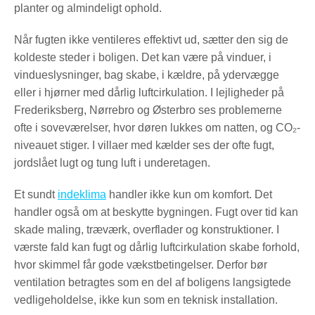
planter og almindeligt ophold.
Når fugten ikke ventileres effektivt ud, sætter den sig de
koldeste steder i boligen. Det kan være på vinduer, i
vindueslysninger, bag skabe, i kældre, på ydervægge
eller i hjørner med dårlig luftcirkulation. I lejligheder på
Frederiksberg, Nørrebro og Østerbro ses problemerne
ofte i soveværelser, hvor døren lukkes om natten, og CO₂-
niveauet stiger. I villaer med kælder ses der ofte fugt,
jordslået lugt og tung luft i underetagen.
Et sundt
indeklima
handler ikke kun om komfort. Det
handler også om at beskytte bygningen. Fugt over tid kan
skade maling, træværk, overflader og konstruktioner. I
værste fald kan fugt og dårlig luftcirkulation skabe forhold,
hvor skimmel får gode vækstbetingelser. Derfor bør
ventilation betragtes som en del af boligens langsigtede
vedligeholdelse, ikke kun som en teknisk installation.