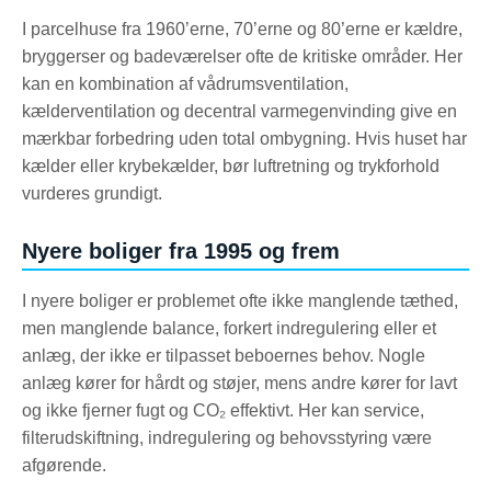
I parcelhuse fra 1960’erne, 70’erne og 80’erne er kældre,
bryggerser og badeværelser ofte de kritiske områder. Her
kan en kombination af vådrumsventilation,
kælderventilation og decentral varmegenvinding give en
mærkbar forbedring uden total ombygning. Hvis huset har
kælder eller krybekælder, bør luftretning og trykforhold
vurderes grundigt.
Nyere boliger fra 1995 og frem
I nyere boliger er problemet ofte ikke manglende tæthed,
men manglende balance, forkert indregulering eller et
anlæg, der ikke er tilpasset beboernes behov. Nogle
anlæg kører for hårdt og støjer, mens andre kører for lavt
og ikke fjerner fugt og CO₂ effektivt. Her kan service,
filterudskiftning, indregulering og behovsstyring være
afgørende.