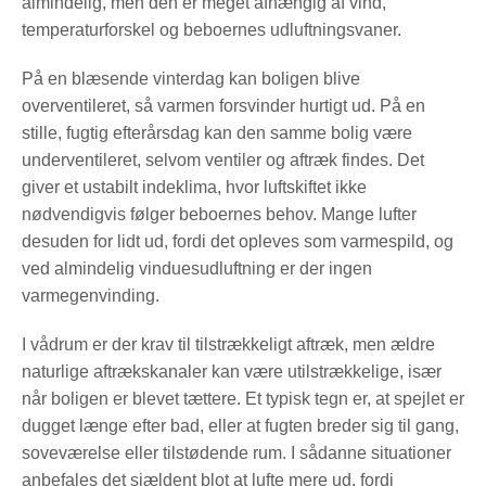
almindelig, men den er meget afhængig af vind,
temperaturforskel og beboernes udluftningsvaner.
På en blæsende vinterdag kan boligen blive
overventileret, så varmen forsvinder hurtigt ud. På en
stille, fugtig efterårsdag kan den samme bolig være
underventileret, selvom ventiler og aftræk findes. Det
giver et ustabilt indeklima, hvor luftskiftet ikke
nødvendigvis følger beboernes behov. Mange lufter
desuden for lidt ud, fordi det opleves som varmespild, og
ved almindelig vinduesudluftning er der ingen
varmegenvinding.
I vådrum er der krav til tilstrækkeligt aftræk, men ældre
naturlige aftrækskanaler kan være utilstrækkelige, især
når boligen er blevet tættere. Et typisk tegn er, at spejlet er
dugget længe efter bad, eller at fugten breder sig til gang,
soveværelse eller tilstødende rum. I sådanne situationer
anbefales det sjældent blot at lufte mere ud, fordi