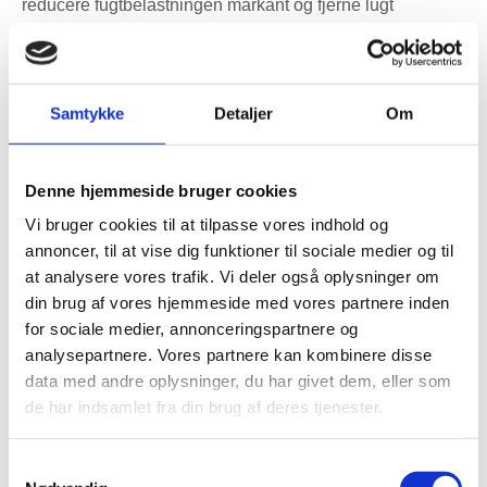
reducere fugtbelastningen markant og fjerne lugt
hurtigere end naturligt aftræk. I boliger uden vindue i
badeværelset er mekanisk udsugning ofte helt afgørende
for at undgå langvarig fugt.
Samtykke
Detaljer
Om
Der er dog en vigtig begrænsning: Når luft suges ud, skal
ny luft komme ind et sted. Hvis frisklufttilførslen ikke er
planlagt, kan boligen komme i undertryk. Det kan give
Denne hjemmeside bruger cookies
træk, kolde zoner og i nogle boliger øge risikoen for, at luft
Vi bruger cookies til at tilpasse vores indhold og
trækkes ind fra kælder, krybekælder eller utætheder i
annoncer, til at vise dig funktioner til sociale medier og til
konstruktionen. Derfor bør mekanisk udsugning ikke kun
at analysere vores trafik. Vi deler også oplysninger om
vurderes ud fra ventilatorens kapacitet, men også ud fra
din brug af vores hjemmeside med vores partnere inden
boligens samlede luftveje.
for sociale medier, annonceringspartnere og
analysepartnere. Vores partnere kan kombinere disse
I radonfølsomme områder er trykforhold særligt vigtige.
data med andre oplysninger, du har givet dem, eller som
radon
bør holdes under de anbefalede grænser, og i
de har indsamlet fra din brug af deres tjenester.
boliger med kælder, krybekælder eller terrændæk
anbefales en konkret vurdering, hvis der er mistanke om
Samtykkevalg
radon eller målinger, der viser forhøjede niveauer. Forkert