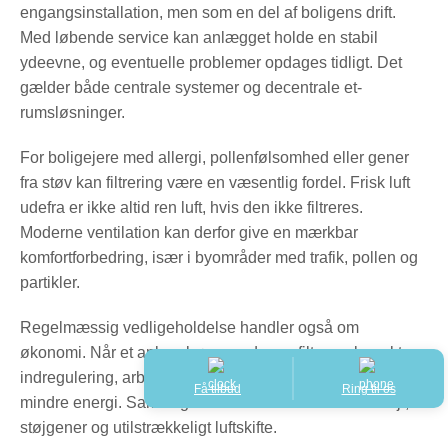
engangsinstallation, men som en del af boligens drift.
Med løbende service kan anlægget holde en stabil
ydeevne, og eventuelle problemer opdages tidligt. Det
gælder både centrale systemer og decentrale et-
rumsløsninger.
For boligejere med allergi, pollenfølsomhed eller gener
fra støv kan filtrering være en væsentlig fordel. Frisk luft
udefra er ikke altid ren luft, hvis den ikke filtreres.
Moderne ventilation kan derfor give en mærkbar
komfortforbedring, især i byområder med trafik, pollen og
partikler.
Regelmæssig vedligeholdelse handler også om
økonomi. Når et anlæg kører med rene filtre og korrekt
indregulering, arbejder det mere effektivt og bruger
Få tilbud
Ring til os
mindre energi. Samtidig reduceres risikoen for driftsfejl,
støjgener og utilstrækkeligt luftskifte.