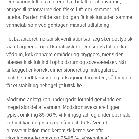
Den varme luft, du allerede har betalt for at opvarme,
bruges til at forvarme den friske luft, der kommer ind
udefra. På den måde kan boligen få frisk luft uden samme
varmetab som ved gentagen manuel udluftning.
I et balanceret mekanisk ventilationsanlæg sker det typisk
via et aggregat og et kanalsystem. Der suges luft ud fra
vådrum, køkkennære områder og bryggers, mens der
blæses frisk luft ind i opholdsrum og soveværelser. Når
anlægget er korrekt dimensioneret og indreguleret,
matcher indblæsning og udsugning hinanden, så boligen
får et stabilt og behageligt luftskifte.
Moderne anlæg kan under gode forhold genvinde en
meget stor del af varmen. Modstrømsvekslere ligger
typisk omkring 85-96 % virkningsgrad, og under optimale
forhold kan nogle anlæg nå op til 96 %. Ved et-
rumsventilation med keramisk kerne ses ofte
virkningsgrader omkring 75-95 %, afhængigt af