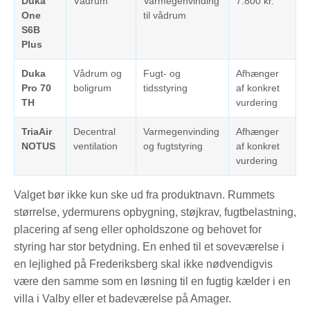
Duka
Vådrum
Varmegenvinding
7.800 kr.
One
til vådrum
S6B
Plus
Duka
Vådrum og
Fugt- og
Afhænger
Pro 70
boligrum
tidsstyring
af konkret
TH
vurdering
TriaAir
Decentral
Varmegenvinding
Afhænger
NOTUS
ventilation
og fugtstyring
af konkret
vurdering
Valget bør ikke kun ske ud fra produktnavn. Rummets
størrelse, ydermurens opbygning, støjkrav, fugtbelastning,
placering af seng eller opholdszone og behovet for
styring har stor betydning. En enhed til et soveværelse i
en lejlighed på Frederiksberg skal ikke nødvendigvis
være den samme som en løsning til en fugtig kælder i en
villa i Valby eller et badeværelse på Amager.