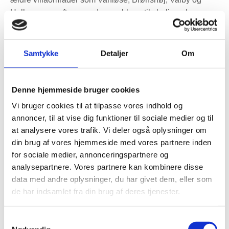
Hellerup ses ofte en anden problematik: boligen har
måske tidligere “ventileret sig selv” gennem utætheder,
men efter renovering bliver luftskiftet for lavt, mens
kuldebroer og kælderfugt stadig kan give udfordringer.
Samtykke
Detaljer
Om
Derfor bør en løsning altid starte med en praktisk
vurdering af boligtype, byggeår, planløsning, tæthed,
Denne hjemmeside bruger cookies
lofts- og skunkforhold, støjkrav og behov for
Vi bruger cookies til at tilpasse vores indhold og
varmegenvinding. Det samme gælder, hvis problemet
annoncer, til at vise dig funktioner til sociale medier og til
primært handler om
kondens på vinduer
, kælderlugt eller
at analysere vores trafik. Vi deler også oplysninger om
utilstrækkelig udsugning fra badeværelse.
din brug af vores hjemmeside med vores partnere inden
for sociale medier, annonceringspartnere og
analysepartnere. Vores partnere kan kombinere disse
Centralt ventilationsanlæg
data med andre oplysninger, du har givet dem, eller som
eller et-rumsventilation?
de har indsamlet fra din brug af deres tjenester.
Der findes ikke én løsning, der passer til alle boliger. Det
Samtykkevalg
afgørende er, om boligen har mest gavn af et centralt