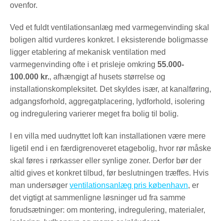
ovenfor.
Ved et fuldt ventilationsanlæg med varmegenvinding skal
boligen altid vurderes konkret. I eksisterende boligmasse
ligger etablering af mekanisk ventilation med
varmegenvinding ofte i et prisleje omkring
55.000-
100.000 kr.
, afhængigt af husets størrelse og
installationskompleksitet. Det skyldes især, at kanalføring,
adgangsforhold, aggregatplacering, lydforhold, isolering
og indregulering varierer meget fra bolig til bolig.
I en villa med uudnyttet loft kan installationen være mere
ligetil end i en færdigrenoveret etagebolig, hvor rør måske
skal føres i rørkasser eller synlige zoner. Derfor bør der
altid gives et konkret tilbud, før beslutningen træffes. Hvis
man undersøger
ventilationsanlæg pris københavn
, er
det vigtigt at sammenligne løsninger ud fra samme
forudsætninger: om montering, indregulering, materialer,