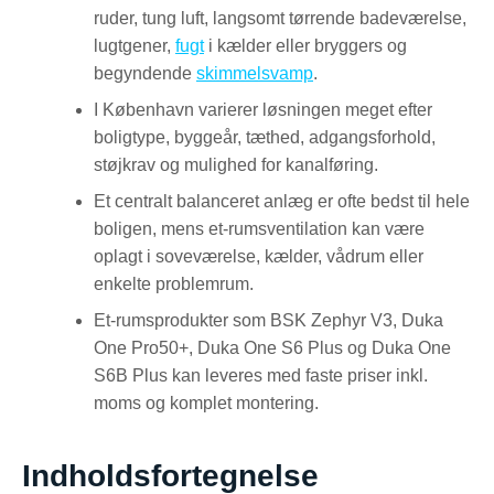
ruder, tung luft, langsomt tørrende badeværelse,
lugtgener,
fugt
i kælder eller bryggers og
begyndende
skimmelsvamp
.
I København varierer løsningen meget efter
boligtype, byggeår, tæthed, adgangsforhold,
støjkrav og mulighed for kanalføring.
Et centralt balanceret anlæg er ofte bedst til hele
boligen, mens et-rumsventilation kan være
oplagt i soveværelse, kælder, vådrum eller
enkelte problemrum.
Et-rumsprodukter som BSK Zephyr V3, Duka
One Pro50+, Duka One S6 Plus og Duka One
S6B Plus kan leveres med faste priser inkl.
moms og komplet montering.
Indholdsfortegnelse