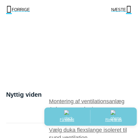
FORRIGE
NÆSTE
Nyttig viden
Montering af ventilationsanlæg
Aabenraa med priser
Få tilbud
Ring til os
Vælg duka flexslange isoleret til
sund ventilation