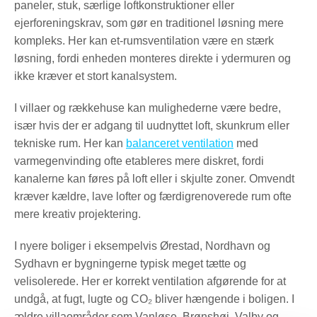
paneler, stuk, særlige loftkonstruktioner eller
ejerforeningskrav, som gør en traditionel løsning mere
kompleks. Her kan et-rumsventilation være en stærk
løsning, fordi enheden monteres direkte i ydermuren og
ikke kræver et stort kanalsystem.
I villaer og rækkehuse kan mulighederne være bedre,
især hvis der er adgang til uudnyttet loft, skunkrum eller
tekniske rum. Her kan
balanceret ventilation
med
varmegenvinding ofte etableres mere diskret, fordi
kanalerne kan føres på loft eller i skjulte zoner. Omvendt
kræver kældre, lave lofter og færdigrenoverede rum ofte
mere kreativ projektering.
I nyere boliger i eksempelvis Ørestad, Nordhavn og
Sydhavn er bygningerne typisk meget tætte og
velisolerede. Her er korrekt ventilation afgørende for at
undgå, at fugt, lugte og CO₂ bliver hængende i boligen. I
ældre villaområder som Vanløse, Brønshøj, Valby og