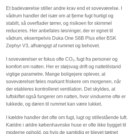
Et badeværelse stiller andre krav end et soveværelse. I
vådrum handler det især om at fjerne fugt hurtigt og
stabilt, så overflader tørrer, og risikoen for skimmel
reduceres. Her anbefales løsninger, der er egnet til
vådrum, eksempelvis Duka One S6B Plus eller BSK
Zephyr V3, afhængigt af rummet og behovet.
I soveværelser er fokus ofte CO₂, fugt fra personer og
komfort om natten. Her er støjsvag drift og nattetilstand
vigtige parametre. Mange boligejere oplever, at
soveværelset føles markant friskere om morgenen, når
der etableres kontrolleret ventilation. Det skyldes, at
luftskiftet også fungerer om natten, hvor vinduerne ofte er
lukkede, og døren til rummet kan være lukket.
I kældre handler det ofte om fugt, lugt og stillestående luft.
Kældre i ældre københavnske huse er ofte ikke bygget til
moderne ophold, og hvis de samtidig er blevet tætnet