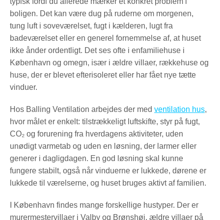
typisk fordi du allerede mærker et konkret problem i
boligen. Det kan være dug på ruderne om morgenen,
tung luft i soveværelset, fugt i kælderen, lugt fra
badeværelset eller en generel fornemmelse af, at huset
ikke ånder ordentligt. Det ses ofte i enfamiliehuse i
København og omegn, især i ældre villaer, rækkehuse og
huse, der er blevet efterisoleret eller har fået nye tætte
vinduer.
Hos Balling Ventilation arbejdes der med
ventilation hus
,
hvor målet er enkelt: tilstrækkeligt luftskifte, styr på fugt,
CO₂ og forurening fra hverdagens aktiviteter, uden
unødigt varmetab og uden en løsning, der larmer eller
generer i dagligdagen. En god løsning skal kunne
fungere stabilt, også når vinduerne er lukkede, dørene er
lukkede til værelserne, og huset bruges aktivt af familien.
I København findes mange forskellige hustyper. Der er
murermestervillaer i Valby og Brønshøj, ældre villaer på