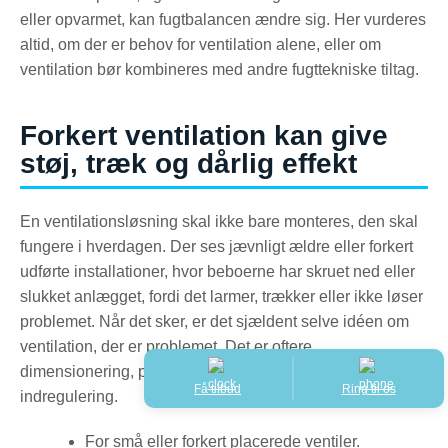
eller opvarmet, kan fugtbalancen ændre sig. Her vurderes
altid, om der er behov for ventilation alene, eller om
ventilation bør kombineres med andre fugttekniske tiltag.
Forkert ventilation kan give
støj, træk og dårlig effekt
En ventilationsløsning skal ikke bare monteres, den skal
fungere i hverdagen. Der ses jævnligt ældre eller forkert
udførte installationer, hvor beboerne har skruet ned eller
slukket anlægget, fordi det larmer, trækker eller ikke løser
problemet. Når det sker, er det sjældent selve idéen om
ventilation, der er problemet. Det er oftere
dimensionering, placering, luftveje eller manglende
Få tilbud
Ring til os
indregulering.
For små eller forkert placerede ventiler.