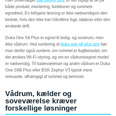
man undersøger
bsk zephyr pris
, er det vigtigt at se på
både produkt, montering, funktioner og rummets
egnethed. En billigere løsning er ikke nødvendigvis den
bedste, hvis den ikke kan håndtere fugt, støjkrav eller den
ønskede drift.
Duka One S6 Plus er egnet til bolig- og soverum, men
ikke vådrum. Ved vurdering af
duka one s6 plus pris
bør
man derfor også vurdere, om rummet er fugtbelastet, om
der ønskes Wi-Fi-styring, og om en vådrumsegnet model
er nødvendig. Til badeværelser og andre vådrum er Duka
One S6B Plus eller BSK Zephyr V3 typisk mere
relevante, afhængigt af rummet og behovet.
Vådrum, kælder og
soveværelse kræver
forskellige løsninger