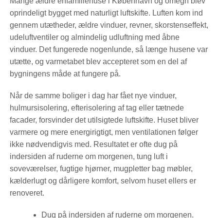
Mange ældre enfamiliehuse i København og omegn blev
oprindeligt bygget med naturligt luftskifte. Luften kom ind
gennem utætheder, ældre vinduer, revner, skorstenseffekt,
udeluftventiler og almindelig udluftning med åbne
vinduer. Det fungerede nogenlunde, så længe husene var
utætte, og varmetabet blev accepteret som en del af
bygningens måde at fungere på.
Når de samme boliger i dag har fået nye vinduer,
hulmursisolering, efterisolering af tag eller tætnede
facader, forsvinder det utilsigtede luftskifte. Huset bliver
varmere og mere energirigtigt, men ventilationen følger
ikke nødvendigvis med. Resultatet er ofte dug på
indersiden af ruderne om morgenen, tung luft i
soveværelser, fugtige hjørner, mugpletter bag møbler,
kælderlugt og dårligere komfort, selvom huset ellers er
renoveret.
Dug på indersiden af ruderne om morgenen.