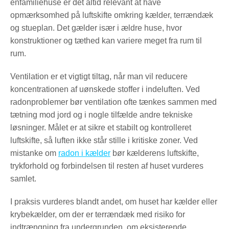
enfamiliehuse er det altid relevant at have
opmærksomhed på luftskifte omkring kælder, terrændæk
og stueplan. Det gælder især i ældre huse, hvor
konstruktioner og tæthed kan variere meget fra rum til
rum.
Ventilation er et vigtigt tiltag, når man vil reducere
koncentrationen af uønskede stoffer i indeluften. Ved
radonproblemer bør ventilation ofte tænkes sammen med
tætning mod jord og i nogle tilfælde andre tekniske
løsninger. Målet er at sikre et stabilt og kontrolleret
luftskifte, så luften ikke står stille i kritiske zoner. Ved
mistanke om
radon i kælder
bør kælderens luftskifte,
trykforhold og forbindelsen til resten af huset vurderes
samlet.
I praksis vurderes blandt andet, om huset har kælder eller
krybekælder, om der er terrændæk med risiko for
indtrængning fra undergrunden, om eksisterende