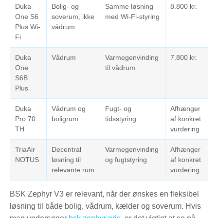
Duka
Bolig- og
Samme løsning
8.800 kr.
One S6
soverum, ikke
med Wi-Fi-styring
Plus Wi-
vådrum
Fi
Duka
Vådrum
Varmegenvinding
7.800 kr.
One
til vådrum
S6B
Plus
Duka
Vådrum og
Fugt- og
Afhænger
Pro 70
boligrum
tidsstyring
af konkret
TH
vurdering
TriaAir
Decentral
Varmegenvinding
Afhænger
NOTUS
løsning til
og fugtstyring
af konkret
relevante rum
vurdering
BSK Zephyr V3 er relevant, når der ønskes en fleksibel
løsning til både bolig, vådrum, kælder og soverum. Hvis