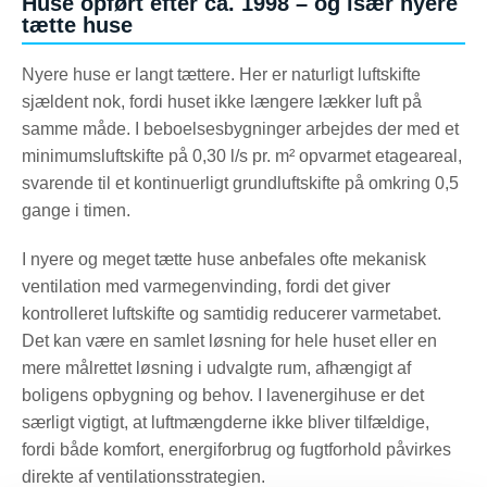
Huse opført efter ca. 1998 – og især nyere
tætte huse
Nyere huse er langt tættere. Her er naturligt luftskifte
sjældent nok, fordi huset ikke længere lækker luft på
samme måde. I beboelsesbygninger arbejdes der med et
minimumsluftskifte på 0,30 l/s pr. m² opvarmet etageareal,
svarende til et kontinuerligt grundluftskifte på omkring 0,5
gange i timen.
I nyere og meget tætte huse anbefales ofte mekanisk
ventilation med varmegenvinding, fordi det giver
kontrolleret luftskifte og samtidig reducerer varmetabet.
Det kan være en samlet løsning for hele huset eller en
mere målrettet løsning i udvalgte rum, afhængigt af
boligens opbygning og behov. I lavenergihuse er det
særligt vigtigt, at luftmængderne ikke bliver tilfældige,
fordi både komfort, energiforbrug og fugtforhold påvirkes
direkte af ventilationsstrategien.