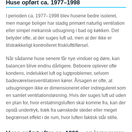
Huse opført ca. 1977–1998
I perioden ca. 1977–1998 blev husene bedre isoleret,
men mange boliger har stadig primært naturlig ventilation
eller simpel mekanisk udsugning i bad og køkken. Det
betyder ofte, at der suges luft ud, men at der ikke er
tilstrækkeligt kontrolleret frisklufttilførsel.
Når sådanne huse senere får nye vinduer og døre, kan
balancen blive endnu dårligere. Beboere oplever ofte
kondens, indelukket luft og lugtproblemer, selvom
badeværelsesventilatoren kører. Årsagen er ofte, at
udsugningen ikke er dimensioneret eller indreguleret som
en samlet ventilationsløsning. Hvis der suges luft ud uden
en plan for, hvor erstatningsluften skal komme fra, kan der
opstå undertryk, træk fra uønskede steder eller meget
begrænset effekt i de rum, hvor luften faktisk står stille.