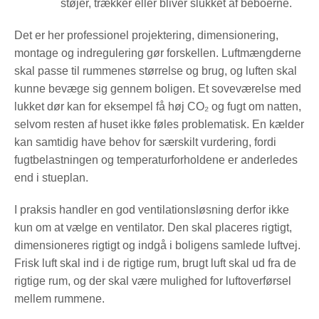
støjer, trækker eller bliver slukket af beboerne.
Det er her professionel projektering, dimensionering,
montage og indregulering gør forskellen. Luftmængderne
skal passe til rummenes størrelse og brug, og luften skal
kunne bevæge sig gennem boligen. Et soveværelse med
lukket dør kan for eksempel få høj CO₂ og fugt om natten,
selvom resten af huset ikke føles problematisk. En kælder
kan samtidig have behov for særskilt vurdering, fordi
fugtbelastningen og temperaturforholdene er anderledes
end i stueplan.
I praksis handler en god ventilationsløsning derfor ikke
kun om at vælge en ventilator. Den skal placeres rigtigt,
dimensioneres rigtigt og indgå i boligens samlede luftvej.
Frisk luft skal ind i de rigtige rum, brugt luft skal ud fra de
rigtige rum, og der skal være mulighed for luftoverførsel
mellem rummene.