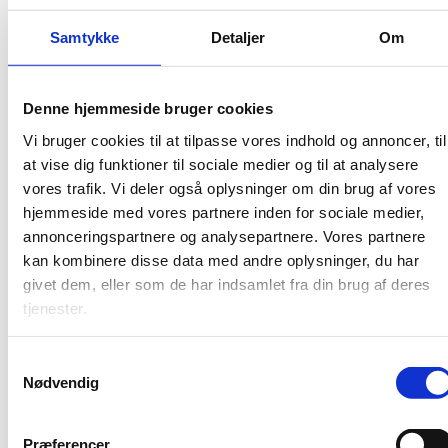
badeværelser. Mekanisk ventilation bruger ventilatorer til
Samtykke
Detaljer
Om
at sikre en konstant luftstrøm, hvilket effektivt fjerner fugt
og lugt.
Hvordan vælger jeg den rette ventilator til mit
Denne hjemmeside bruger cookies
badeværelse?
Vi bruger cookies til at tilpasse vores indhold og annoncer, til
at vise dig funktioner til sociale medier og til at analysere
Overvej faktorer som badeværelsets størrelse, fugtniveau,
vores trafik. Vi deler også oplysninger om din brug af vores
ønsket energiforbrug og støjniveau. Det kan også være
hjemmeside med vores partnere inden for sociale medier,
nyttigt at vælge en model med fugtsensorer eller app-
annonceringspartnere og analysepartnere. Vores partnere
styring for øget kontrol og effektivitet.
kan kombinere disse data med andre oplysninger, du har
Hvilke funktioner skal jeg kigge efter i en moderne
givet dem, eller som de har indsamlet fra din brug af deres
badeværelsesventilator?
tjenester.
Funktioner som fugtsensorer, tidsstyring, lavt
Samtykkevalg
energiforbrug og lavt støjniveau er vigtige. Ventilatorer
Nødvendig
med app-styring giver også mulighed for fjernkontrol og
justering af ventilationen efter behov.
Præferencer