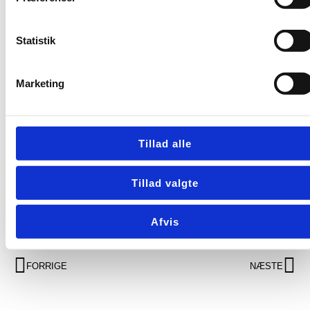
Ventilationens vigtige
rolle
Statistik
Investering i korrekt badeværelsesventilation er en
investering i dit hjems sundhed og komfort. Ved at vælge
Marketing
moderne løsninger, der er både energieffektive og
støjsvage, kan du sikre, at dit badeværelse forbliver fri for
fugt og skimmelsvamp. En lille ændring i
badeværelsesventilation kan have en stor indflydelse på
Tillad alle
hjemmets overordnede trivsel, hvilket gør det til en klog
beslutning for enhver boligejer.
Tillad valgte
Afvis
FORRIGE
NÆSTE