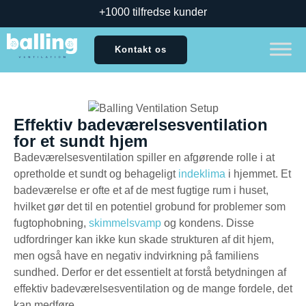
+1000 tilfredse kunder
Kontakt os
Effektiv badeværelsesventilation
for et sundt hjem
Badeværelsesventilation spiller en afgørende rolle i at
opretholde et sundt og behageligt
indeklima
i hjemmet. Et
badeværelse er ofte et af de mest fugtige rum i huset,
hvilket gør det til en potentiel grobund for problemer som
fugtophobning,
skimmelsvamp
og kondens. Disse
udfordringer kan ikke kun skade strukturen af dit hjem,
men også have en negativ indvirkning på familiens
sundhed. Derfor er det essentielt at forstå betydningen af
effektiv badeværelsesventilation og de mange fordele, det
kan medføre.