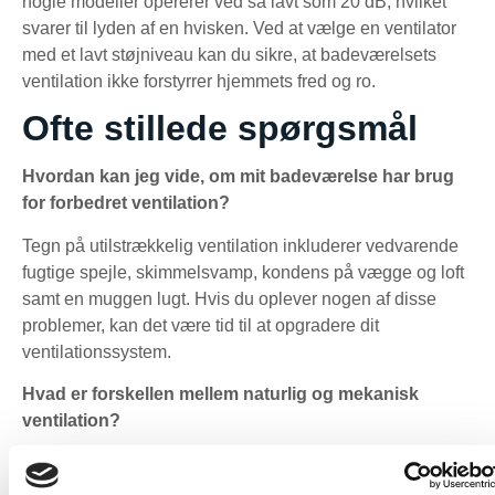
nogle modeller opererer ved så lavt som 20 dB, hvilket
svarer til lyden af en hvisken. Ved at vælge en ventilator
med et lavt støjniveau kan du sikre, at badeværelsets
ventilation ikke forstyrrer hjemmets fred og ro.
Ofte stillede spørgsmål
Hvordan kan jeg vide, om mit badeværelse har brug
for forbedret ventilation?
Tegn på utilstrækkelig ventilation inkluderer vedvarende
fugtige spejle, skimmelsvamp, kondens på vægge og loft
samt en muggen lugt. Hvis du oplever nogen af disse
problemer, kan det være tid til at opgradere dit
ventilationssystem.
Hvad er forskellen mellem naturlig og mekanisk
ventilation?
Naturlig ventilation afhænger af luftstrøm gennem åbne
vinduer og døre, hvilket kan være utilstrækkeligt i