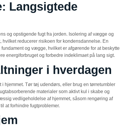
e: Langsigtede
ens og opstigende fugt fra jorden. Isolering af vægge og
, hvilket reducerer risikoen for kondensdannelse. En
ts fundament og vægge, hvilket er afgørende for at beskytte
ere energiforbruget og forbedre indeklimaet på lang sigt.
ltninger i hverdagen
t i hjemmet. Tør tøj udendørs, eller brug en tørretumbler
 fugtabsorberende materialer som aktivt kul i skabe og
æssig vedligeholdelse af hjemmet, såsom rengøring af
l at forhindre fugtproblemer.
hjem