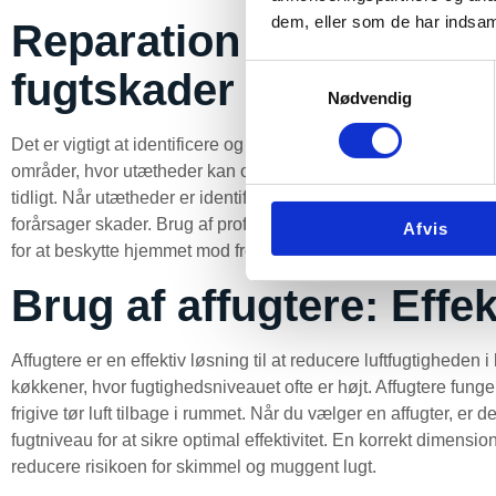
dem, eller som de har indsaml
Reparation af utæthede
Samtykkevalg
fugtskader
Nødvendig
Det er vigtigt at identificere og reparere utætheder i hjemmet f
områder, hvor utætheder kan opstå. Regelmæssig inspektion 
tidligt. Når utætheder er identificeret, bør de repareres hurtigt f
forårsager skader. Brug af professionelle tjenester til at tætn
Afvis
for at beskytte hjemmet mod fremtidige fugtskader.
Brug af affugtere: Effek
Affugtere er en effektiv løsning til at reducere luftfugtighede
køkkener, hvor fugtighedsniveauet ofte er højt. Affugtere funge
frigive tør luft tilbage i rummet. Når du vælger en affugter, er
fugtniveau for at sikre optimal effektivitet. En korrekt dimensio
reducere risikoen for skimmel og muggent lugt.