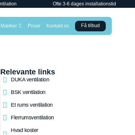
ntilation
Ofte 3-6 dages installationstid
Få tilbud
Mærker
Priser
Kontakt os
Relevante links
DUKA ventilation
BSK ventilation
Et rums ventilation
Flerrumsventilation
Hvad koster