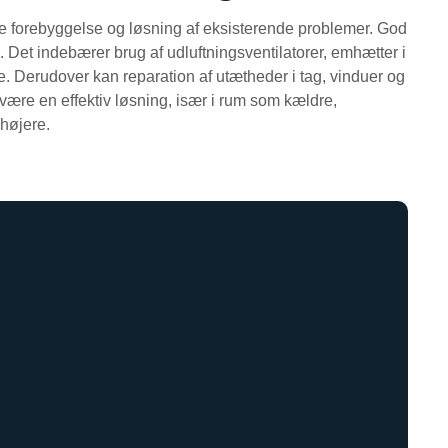
åde forebyggelse og løsning af eksisterende problemer. God
å. Det indebærer brug af udluftningsventilatorer, emhætter i
fte. Derudover kan reparation af utætheder i tag, vinduer og
 være en effektiv løsning, især i rum som kældre,
højere.