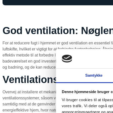
God ventilation: Nøglen
For at reducere fugt i hjemmet er god ventilation en essentiel f
luftskifte, hvilket er vigtigt for at forhindre fugtophobning. 
effektiv metode til at forbedre luftcirkulationen. Derudover er i
badeværelset en god investering. Disse ventilatorer hjælper m
og badning, og de kan reducere risikoen for kondens og skim
Samtykke
Ventilationsløsninger t
Denne hjemmeside bruger c
Overvej at installere et mekanisk ventilationssystem, der kan 
ventilationssystemer, såsom varmegenvindingsventilation (HRV), 
Vi bruger cookies til at tilpas
samtidig med at de genvinder varme for at reducere energiforb
vores trafik. Vi deler også 
energieffektive hjem, hvor naturlig ventilation kan være begræ
annonceringspartnere og anal