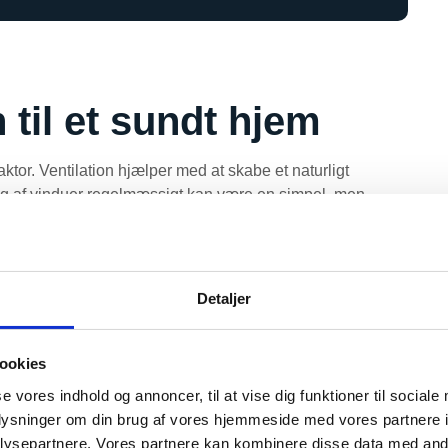
 til et sundt hjem
aktor. Ventilation hjælper med at skabe et naturligt
Åbning af vinduer regelmæssigt kan være en simpel, men
nstallation af udluftningsventilatorer i køkkenet og
ed at fjerne damp og fugt, der opstår under madlavning
melvækst.
Detaljer
il hjemmet
ookies
optimere luftcirkulationen i hele hjemmet. Mekaniske
kan effektivt udskifte fugtig indeluft med frisk udeluft,
se vores indhold og annoncer, til at vise dig funktioner til sociale
ruget. Dette system kan være særligt gavnligt i moderne,
oplysninger om din brug af vores hjemmeside med vores partnere i
nset.
ysepartnere. Vores partnere kan kombinere disse data med andr