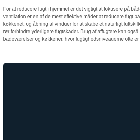
For at reducere fugt i hjemmet er det vigtigt at fokusere på b
ventilation er en af de mest effektive måder at reducere fugt p
køkkenet, og åbning af vinduer for at skabe et naturligt luftski
rør forhindre yderligere fugtskader. Brug af affugtere kan også
badeværelser og køkkener, hvor fugtighedsniveauerne ofte er 