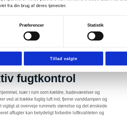
et fra din brug af deres tjenester.
r: Forebyggelse af
Præferencer
Statistik
or at forhindre fugtproblemer. Tag, vinduer og rør er typiske
af disse områder kan hjælpe med at opdage problemer
or at forhindre, at fugt trænger ind i strukturen og
e og reparere større utætheder kan være en klog investering
Tillad valgte
tiv fugtkontrol
n i hjemmet, især i rum som kældre, badeværelser og
rer ved at trække fugtig luft ind, fjerne vanddampen og
 det vigtigt at overveje rummets størrelse og det ønskede
neret affugter kan betydeligt forbedre luftkvaliteten og