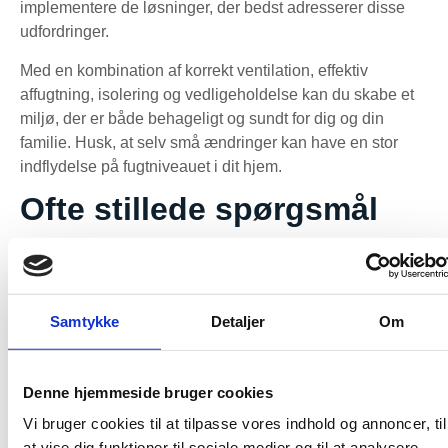
implementere de løsninger, der bedst adresserer disse
udfordringer.
Med en kombination af korrekt ventilation, effektiv
affugtning, isolering og vedligeholdelse kan du skabe et
miljø, der er både behageligt og sundt for dig og din
familie. Husk, at selv små ændringer kan have en stor
indflydelse på fugtniveauet i dit hjem.
Ofte stillede spørgsmål
Hvad er de mest almindelige årsager til fugt i
hjemmet?
De mest almindelige årsager til fugt inkluderer dårlig
Samtykke
Detaljer
Om
ventilation, utætheder i bygningen og utilstrækkelig
isolering.
Hvordan kan jeg hurtigt reducere fugt i et rum?
Denne hjemmeside bruger cookies
For hurtigt at reducere fugt i et rum kan du bruge en
Vi bruger cookies til at tilpasse vores indhold og annoncer, til
affugter og sikre, at der er god ventilation ved at åbne
at vise dig funktioner til sociale medier og til at analysere