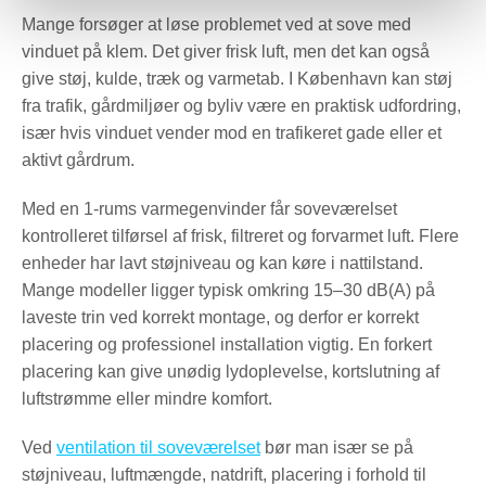
Mange forsøger at løse problemet ved at sove med
vinduet på klem. Det giver frisk luft, men det kan også
give støj, kulde, træk og varmetab. I København kan støj
fra trafik, gårdmiljøer og byliv være en praktisk udfordring,
især hvis vinduet vender mod en trafikeret gade eller et
aktivt gårdrum.
Med en 1-rums varmegenvinder får soveværelset
kontrolleret tilførsel af frisk, filtreret og forvarmet luft. Flere
enheder har lavt støjniveau og kan køre i nattilstand.
Mange modeller ligger typisk omkring 15–30 dB(A) på
laveste trin ved korrekt montage, og derfor er korrekt
placering og professionel installation vigtig. En forkert
placering kan give unødig lydoplevelse, kortslutning af
luftstrømme eller mindre komfort.
Ved
ventilation til soveværelset
bør man især se på
støjniveau, luftmængde, natdrift, placering i forhold til