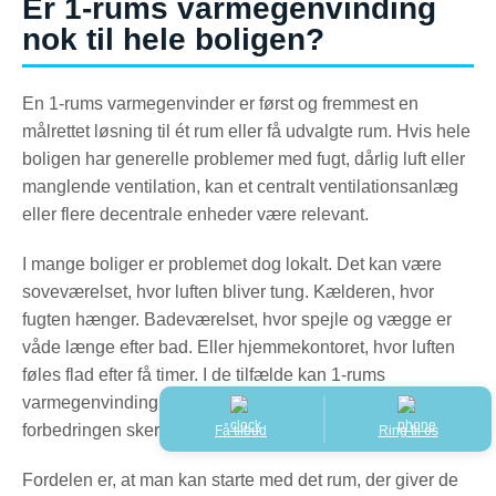
Er 1-rums varmegenvinding
nok til hele boligen?
En 1-rums varmegenvinder er først og fremmest en
målrettet løsning til ét rum eller få udvalgte rum. Hvis hele
boligen har generelle problemer med fugt, dårlig luft eller
manglende ventilation, kan et centralt ventilationsanlæg
eller flere decentrale enheder være relevant.
I mange boliger er problemet dog lokalt. Det kan være
soveværelset, hvor luften bliver tung. Kælderen, hvor
fugten hænger. Badeværelset, hvor spejle og vægge er
våde længe efter bad. Eller hjemmekontoret, hvor luften
føles flad efter få timer. I de tilfælde kan 1-rums
varmegenvinding være en praktisk løsning, fordi
forbedringen sker præcist dér, hvor behovet er størst.
Få tilbud
Ring til os
Fordelen er, at man kan starte med det rum, der giver de