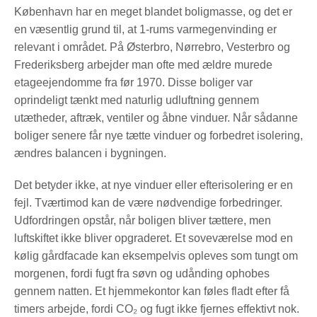
København har en meget blandet boligmasse, og det er
en væsentlig grund til, at 1-rums varmegenvinding er
relevant i området. På Østerbro, Nørrebro, Vesterbro og
Frederiksberg arbejder man ofte med ældre murede
etageejendomme fra før 1970. Disse boliger var
oprindeligt tænkt med naturlig udluftning gennem
utætheder, aftræk, ventiler og åbne vinduer. Når sådanne
boliger senere får nye tætte vinduer og forbedret isolering,
ændres balancen i bygningen.
Det betyder ikke, at nye vinduer eller efterisolering er en
fejl. Tværtimod kan de være nødvendige forbedringer.
Udfordringen opstår, når boligen bliver tættere, men
luftskiftet ikke bliver opgraderet. Et soveværelse mod en
kølig gårdfacade kan eksempelvis opleves som tungt om
morgenen, fordi fugt fra søvn og udånding ophobes
gennem natten. Et hjemmekontor kan føles fladt efter få
timers arbejde, fordi CO₂ og fugt ikke fjernes effektivt nok.