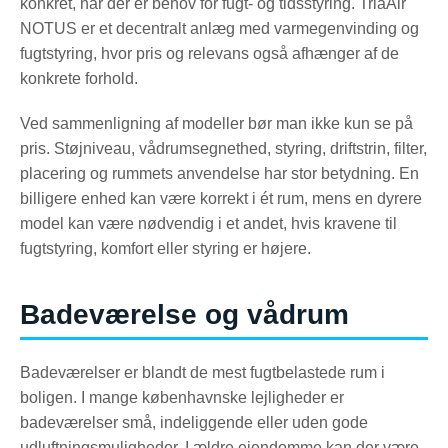
konkret, når der er behov for fugt- og tidsstyring. TriaAir
NOTUS er et decentralt anlæg med varmegenvinding og
fugtstyring, hvor pris og relevans også afhænger af de
konkrete forhold.
Ved sammenligning af modeller bør man ikke kun se på
pris. Støjniveau, vådrumsegnethed, styring, driftstrin, filter,
placering og rummets anvendelse har stor betydning. En
billigere enhed kan være korrekt i ét rum, mens en dyrere
model kan være nødvendig i et andet, hvis kravene til
fugtstyring, komfort eller styring er højere.
Badeværelse og vådrum
Badeværelser er blandt de mest fugtbelastede rum i
boligen. I mange københavnske lejligheder er
badeværelser små, indeliggende eller uden gode
udluftningsmuligheder. I ældre ejendomme kan der være