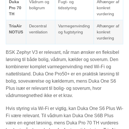
Duka
Vådrum og
Fugt- og
Afhænger af
Pro 70
boligrum
tidsstyring
konkret
TH
vurdering
TriaAir
Decentral
Varmegenvinding
Afhænger af
NOTUS
ventilation
og fugtstyring
konkret
vurdering
BSK Zephyr V3 er relevant, når man ønsker en fleksibel
løsning til både bolig, vådrum, kælder og soverum. Den
kombinerer komplet varmegenvinding med Wi-Fi og
nattetilstand. Duka One Pro50+ er en praktisk løsning til
bolig, soveværelse og kælderrum, mens Duka One S6
Plus især er relevant til bolig- og soverum, hvor
vådrumsegnethed ikke er et krav.
Hvis styring via Wi-Fi er vigtig, kan Duka One S6 Plus Wi-
Fi være relevant. Til vådrum kan Duka One S6B Plus
være en egnet løsning, mens Duka Pro 70 TH vurderes