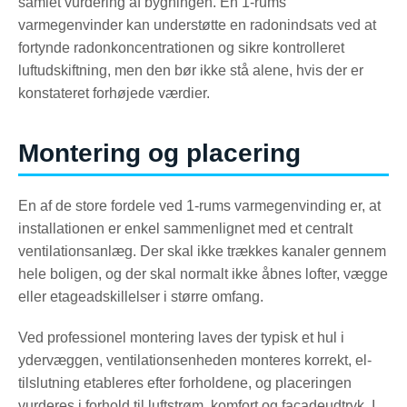
samlet vurdering af bygningen. En 1-rums
varmegenvinder kan understøtte en radonindsats ved at
fortynde radonkoncentrationen og sikre kontrolleret
luftudskiftning, men den bør ikke stå alene, hvis der er
konstateret forhøjede værdier.
Montering og placering
En af de store fordele ved 1-rums varmegenvinding er, at
installationen er enkel sammenlignet med et centralt
ventilationsanlæg. Der skal ikke trækkes kanaler gennem
hele boligen, og der skal normalt ikke åbnes lofter, vægge
eller etageadskillelser i større omfang.
Ved professionel montering laves der typisk et hul i
ydervæggen, ventilationsenheden monteres korrekt, el-
tilslutning etableres efter forholdene, og placeringen
vurderes i forhold til luftstrøm, komfort og facadeudtryk. I