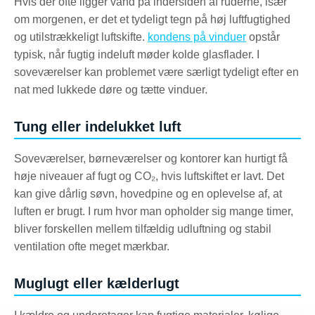
Hvis der ofte ligger vand på indersiden af ruderne, især
om morgenen, er det et tydeligt tegn på høj luftfugtighed
og utilstrækkeligt luftskifte.
kondens på vinduer
opstår
typisk, når fugtig indeluft møder kolde glasflader. I
soveværelser kan problemet være særligt tydeligt efter en
nat med lukkede døre og tætte vinduer.
Tung eller indelukket luft
Soveværelser, børneværelser og kontorer kan hurtigt få
høje niveauer af fugt og CO₂, hvis luftskiftet er lavt. Det
kan give dårlig søvn, hovedpine og en oplevelse af, at
luften er brugt. I rum hvor man opholder sig mange timer,
bliver forskellen mellem tilfældig udluftning og stabil
ventilation ofte meget mærkbar.
Muglugt eller kælderlugt