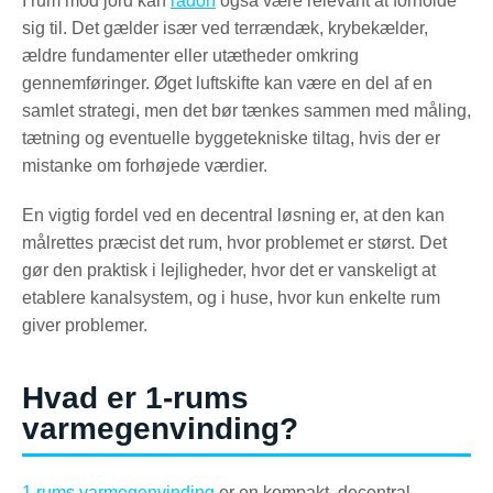
I rum mod jord kan
radon
også være relevant at forholde
sig til. Det gælder især ved terrændæk, krybekælder,
ældre fundamenter eller utætheder omkring
gennemføringer. Øget luftskifte kan være en del af en
samlet strategi, men det bør tænkes sammen med måling,
tætning og eventuelle byggetekniske tiltag, hvis der er
mistanke om forhøjede værdier.
En vigtig fordel ved en decentral løsning er, at den kan
målrettes præcist det rum, hvor problemet er størst. Det
gør den praktisk i lejligheder, hvor det er vanskeligt at
etablere kanalsystem, og i huse, hvor kun enkelte rum
giver problemer.
Hvad er 1-rums
varmegenvinding?
1 rums varmegenvinding
er en kompakt, decentral