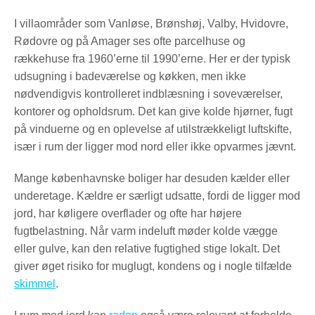
I villaområder som Vanløse, Brønshøj, Valby, Hvidovre,
Rødovre og på Amager ses ofte parcelhuse og
rækkehuse fra 1960’erne til 1990’erne. Her er der typisk
udsugning i badeværelse og køkken, men ikke
nødvendigvis kontrolleret indblæsning i soveværelser,
kontorer og opholdsrum. Det kan give kolde hjørner, fugt
på vinduerne og en oplevelse af utilstrækkeligt luftskifte,
især i rum der ligger mod nord eller ikke opvarmes jævnt.
Mange københavnske boliger har desuden kælder eller
underetage. Kældre er særligt udsatte, fordi de ligger mod
jord, har køligere overflader og ofte har højere
fugtbelastning. Når varm indeluft møder kolde vægge
eller gulve, kan den relative fugtighed stige lokalt. Det
giver øget risiko for muglugt, kondens og i nogle tilfælde
skimmel
.