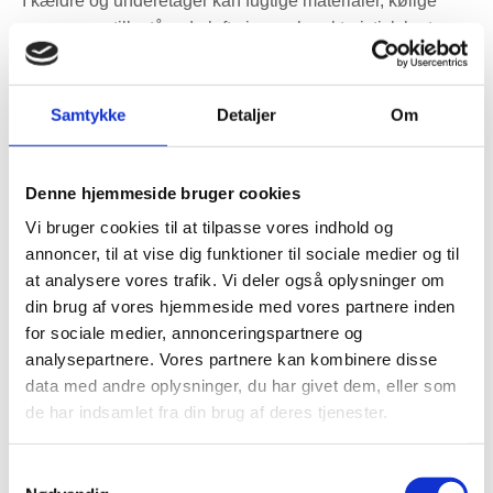
I kældre og underetager kan fugtige materialer, kølige
vægge og stillestående luft give en karakteristisk lugt.
Lugten kan sætte sig i tøj, opbevaring, møbler og tekstiler.
Kontinuerlig
kælder ventilation
kan hjælpe med at holde
luften mere neutral og reducere ophobning af fugt i
Samtykke
Detaljer
Om
rummet.
Denne hjemmeside bruger cookies
Mørke hjørner og begyndende skimmel
Vi bruger cookies til at tilpasse vores indhold og
Kolde ydervægge, møbler tæt på væggen og høj fugt er
annoncer, til at vise dig funktioner til sociale medier og til
en dårlig kombination. Luften står stille bag skabe, senge
at analysere vores trafik. Vi deler også oplysninger om
og kommoder, og overfladerne kan blive kølige. Med
din brug af vores hjemmeside med vores partnere inden
bedre luftskifte kan den relative fugtighed sænkes, så
for sociale medier, annonceringspartnere og
risikoen for skimmel mindskes. Ventilation løser dog ikke
analysepartnere. Vores partnere kan kombinere disse
alene byggetekniske fejl, kuldebroer eller opstigende fugt,
data med andre oplysninger, du har givet dem, eller som
hvis de er hovedårsagen.
de har indsamlet fra din brug af deres tjenester.
Træk og kulde ved manuel udluftning
Samtykkevalg