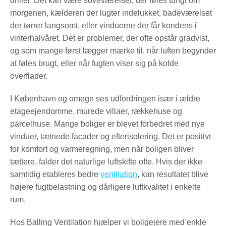
driller. Det kan være soveværelset, der føles tungt om
morgenen, kælderen der lugter indelukket, badeværelset
der tørrer langsomt, eller vinduerne der får kondens i
vinterhalvåret. Det er problemer, der ofte opstår gradvist,
og som mange først lægger mærke til, når luften begynder
at føles brugt, eller når fugten viser sig på kolde
overflader.
I København og omegn ses udfordringen især i ældre
etageejendomme, murede villaer, rækkehuse og
parcelhuse. Mange boliger er blevet forbedret med nye
vinduer, tætnede facader og efterisolering. Det er positivt
for komfort og varmeregning, men når boligen bliver
tættere, falder det naturlige luftskifte ofte. Hvis der ikke
samtidig etableres bedre
ventilation
, kan resultatet blive
højere fugtbelastning og dårligere luftkvalitet i enkelte
rum.
Hos Balling Ventilation hjælper vi boligejere med enkle