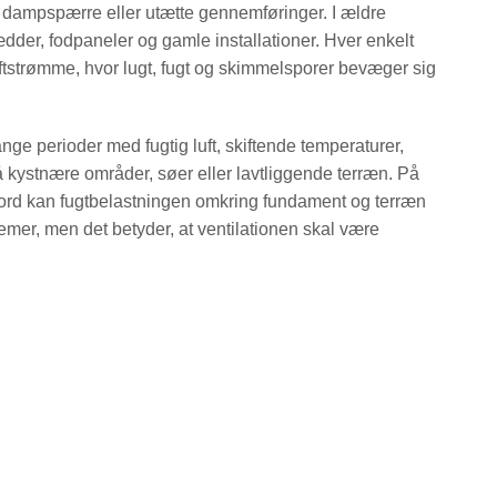
d dampspærre eller utætte gennemføringer. I ældre
der, fodpaneler og gamle installationer. Hver enkelt
tstrømme, hvor lugt, fugt og skimmelsporer bevæger sig
ge perioder med fugtig luft, skiftende temperaturer,
å kystnære områder, søer eller lavtliggende terræn. På
 jord kan fugtbelastningen omkring fundament og terræn
emer, men det betyder, at ventilationen skal være