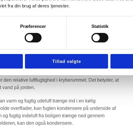
et fra din brug af deres tjenester.
 ikke så ukontrolleret, at gulvene bliver kolde, eller
Præferencer
Statistik
 Balling Ventilation på 30 31 32 03 og få en faglig vurdering
København og omegn.
ugtproblemer
Tillad valgte
lagte kilde er jorden under huset. Selv når overfladen
 den relative luftfugtighed i kryberummet. Det betyder, at
t vand på jorden.
n varm og fugtig udeluft trænge ind i en kølig
lde overflader, kan fugten kondensere på underside af
arm og fugtig indeluft fra boligen trænge ned gennem
kælderen, kan den også kondensere.