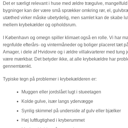
Det er særligt relevant i huse med ældre trægulve, mangelful
bygninger kan der være små sprækker omkring rør, el, gulvbræd
utæthed virker måske ubetydelig, men samlet kan de skabe luf
mellem krybekælder og opholdsrum.
I København og omegn spiller klimaet også en rolle. Vi har man
regnfulde efterårs- og vintermåneder og boliger placeret tæt p
Amager, i dele af Hvidovre og i ældre villakvarterer med tung
være mærkbar. Det betyder ikke, at alle krybekældre har probl
gennemtænkt.
Typiske tegn på problemer i krybekælderen er:
Muggen eller jordslået lugt i stueetagen
Kolde gulve, især langs ydervægge
Synlig skimmel på underside af gulv eller bjælker
Høj luftfugtighed i kryberummet