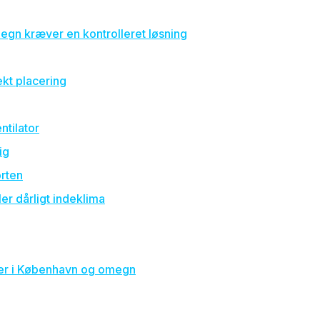
egn kræver en kontrolleret løsning
ekt placering
ntilator
ig
orten
ler dårligt indeklima
lder i København og omegn