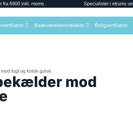
r fra 6900 inkl. moms
Specialister i etrums ve
ventilation
Badeværelseventilation
Boligventilation
ybekælder mod
ve