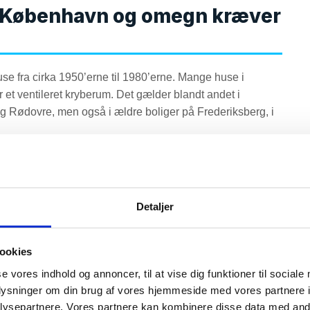
 i København og omegn kræver
se fra cirka 1950’erne til 1980’erne. Mange huse i
t ventileret kryberum. Det gælder blandt andet i
 og Rødovre, men også i ældre boliger på Frederiksberg, i
truktionen fri af jorden på. Man sparede beton og
trægulve og bjælker. Problemet er, at mange af disse
ationsriste er for få, tilstoppede, dækket af bede, terrasser,
Detaljer
rdi tidligere beboere har oplevet kolde gulve.
rybekælderen fugtig. Når krybekælderen bliver fugtig, øges
ookies
gten eller skimmelsporerne finder vej op gennem utætheder i
se vores indhold og annoncer, til at vise dig funktioner til sociale
n.
oplysninger om din brug af vores hjemmeside med vores partnere i
ysepartnere. Vores partnere kan kombinere disse data med andr
vurdere hele konstruktionen. En god løsning handler om