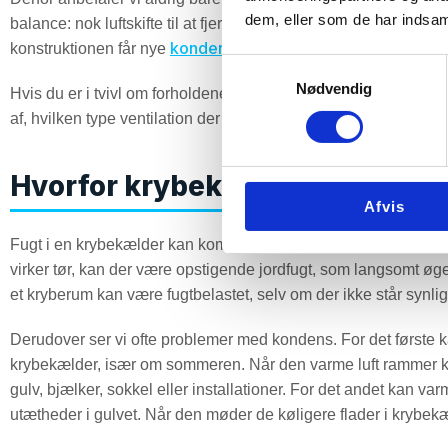
dem, eller som de har indsaml
radon
balance: nok luftskifte til at fjerne fugt og eventuelt
– men
kondensproblemer
konstruktionen får nye
.
Samtykkevalg
Nødvendig
Hvis du er i tvivl om forholdene under dit hus, kan du ringe til
af, hvilken type ventilation der passer til din krybekælder i 
Hvorfor krybekældre ofte får f
Afvis
Fugt i en krybekælder kan komme flere steder fra. Den mest op
virker tør, kan der være opstigende jordfugt, som langsomt øger
et kryberum kan være fugtbelastet, selv om der ikke står synlig
Derudover ser vi ofte problemer med kondens. For det første ka
krybekælder, især om sommeren. Når den varme luft rammer ko
gulv, bjælker, sokkel eller installationer. For det andet kan v
utætheder i gulvet. Når den møder de køligere flader i krybe