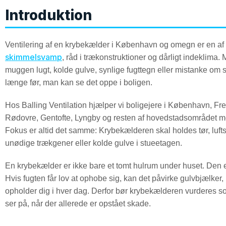
Introduktion
Ventilering af en krybekælder i København og omegn er en af
skimmelsvamp
, råd i trækonstruktioner og dårligt indeklima
muggen lugt, kolde gulve, synlige fugttegn eller mistanke om s
længe før, man kan se det oppe i boligen.
Hos Balling Ventilation hjælper vi boligejere i København, Fr
Rødovre, Gentofte, Lyngby og resten af hovedstadsområdet me
Fokus er altid det samme: Krybekælderen skal holdes tør, lufts
unødige trækgener eller kolde gulve i stueetagen.
En krybekælder er ikke bare et tomt hulrum under huset. Den e
Hvis fugten får lov at ophobe sig, kan det påvirke gulvbjælker, 
opholder dig i hver dag. Derfor bør krybekælderen vurderes s
ser på, når der allerede er opstået skade.