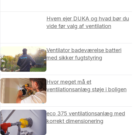
Hvem ejer DUKA og hvad bør du
vide før valg af ventilation
Ventilator badeværelse batteri
med sikker fugtstyring
Hvor meget må et
ventilationsanlæg støje i boligen
eco 375 ventilationsanlæg med
korrekt dimensionering