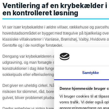
Ventilering af en krybekælder
en kontrolleret løsning
Vi ser især krybekældre i ældre villaer, rækkehuse og parcelhu
hovedstadsområdet er bygget med trægulve på bjælkelag over e
klassiske villakvarterer i Vanløse, Brønshøj, Valby, Hvidovre
Gentofte og i de nordlige forstæder.
Dengang var krybekælderen en praktisk måde at løfte gulvkons
udgravning, og man forsøgte samtidig at holde fugten væk fra 
konstruktioner i dag ikke fungerer optimalt. Vi ser ofte, at ventil
Samtykke
sokkelpuds eller efterisolering – eller ganske enkelt lukket, fo
Det giver en uheldig cirkel. Når ventilationen lukkes, bliver k
Denne hjemmeside bruger c
risikoen for skimmel, råd, borebiller og dårlig lugt. Og når lu
Vi bruger cookies til at tilpas
gulvet, bliver problemet pludselig et indeklimaproblem i bolige
vores trafik. Vi deler også 
annonceringspartnere og anal
Derfor anbefaler vi aldrig bare at åbne lidt mere op uden at 