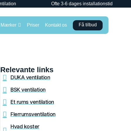
ntilation
Ofte 3-6 dages installationstid
Få tilbud
Mærker
Priser
Kontakt os
Relevante links
DUKA ventilation
BSK ventilation
Et rums ventilation
Flerrumsventilation
Hvad koster