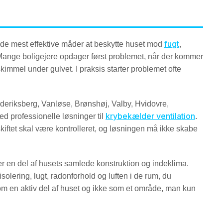
fugt
 de mest effektive måder at beskytte huset mod
,
. Mange boligejere opdager først problemet, når der kommer
kimmel under gulvet. I praksis starter problemet ofte
ederiksberg, Vanløse, Brønshøj, Valby, Hvidovre,
krybekælder ventilation
d professionelle løsninger til
.
kiftet skal være kontrolleret, og løsningen må ikke skabe
r en del af husets samlede konstruktion og indeklima.
isolering, lugt, radonforhold og luften i de rum, du
om en aktiv del af huset og ikke som et område, man kun