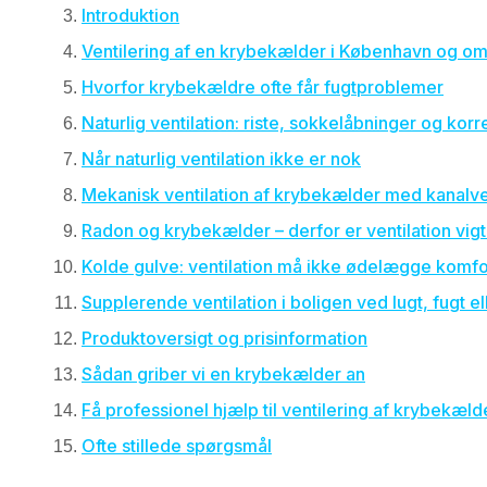
Introduktion
Ventilering af en krybekælder i København og om
Hvorfor krybekældre ofte får fugtproblemer
Naturlig ventilation: riste, sokkelåbninger og korr
Når naturlig ventilation ikke er nok
Mekanisk ventilation af krybekælder med kanalve
Radon og krybekælder – derfor er ventilation vigt
Kolde gulve: ventilation må ikke ødelægge komf
Supplerende ventilation i boligen ved lugt, fugt el
Produktoversigt og prisinformation
Sådan griber vi en krybekælder an
Få professionel hjælp til ventilering af krybekæ
Ofte stillede spørgsmål