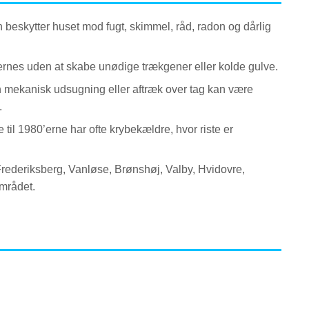
beskytter huset mod fugt, skimmel, råd, radon og dårlig
fjernes uden at skabe unødige trækgener eller kolde gulve.
n mekanisk udsugning eller aftræk over tag kan være
.
til 1980’erne har ofte krybekældre, hvor riste er
Frederiksberg, Vanløse, Brønshøj, Valby, Hvidovre,
mrådet.